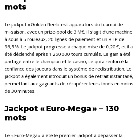
mots
Le jackpot « Golden Reel » est apparu lors du tournoi de
mi‑saison, avec un prize‑pool de 3 M€. Il s’agit d’une machine
à sous à 5 rouleaux, 20 lignes de paiement et un RTP de
96,5 %. Le jackpot progresse à chaque mise de 0,20 €, et il a
été déclenché après 1 250 000 tours cumulés. Le gain a été
partagé entre le champion et le casino, ce qui a renforcé la
confiance des joueurs dans le système de redistribution. Le
jackpot a également introduit un bonus de retrait instantané,
permettant aux gagnants de récupérer leurs fonds en moins
de 30 minutes.
Jackpot « Euro‑Mega » – 130
mots
Le « Euro‑Mega » a été le premier jackpot à dépasser la