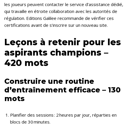
les joueurs peuvent contacter le service d’assistance dédié,
qui travaille en étroite collaboration avec les autorités de
régulation. Editions Galilee recommande de vérifier ces
certifications avant de s’inscrire sur un nouveau site.
Leçons à retenir pour les
aspirants champions –
420 mots
Construire une routine
d’entraînement efficace – 130
mots
Planifier des sessions : 2 heures par jour, réparties en
blocs de 30 minutes.