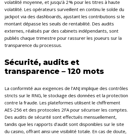
volatilité moyenne, et jusqu’à 2 % pour les titres à haute
volatilité. Les opérateurs surveillent en continu le solde du
jackpot via des dashboards, ajustant les contributions si le
montant dépasse les seuils de rentabilité. Des audits
externes, réalisés par des cabinets indépendants, sont
publiés chaque trimestre pour rassurer les joueurs sur la
transparence du processus.
Sécurité, audits et
transparence – 120 mots
La conformité aux exigences de l’ANJ implique des contrôles
stricts sur le RNG, le stockage des données et la protection
contre la fraude. Les plateformes utilisent le chiffrement
AES‑256 et des protocoles 2FA pour sécuriser les comptes.
Des audits de sécurité sont effectués mensuellement,
tandis que les rapports d’audit sont disponibles sur le site
du casino, offrant ainsi une visibilité totale. En cas de doute,