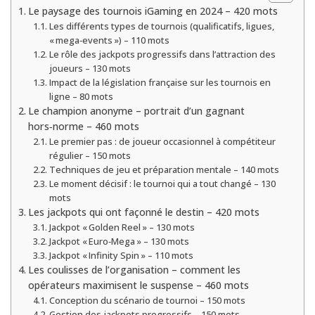
Le paysage des tournois iGaming en 2024 – 420 mots
Les différents types de tournois (qualificatifs, ligues,
« mega‑events ») – 110 mots
Le rôle des jackpots progressifs dans l’attraction des
joueurs – 130 mots
Impact de la législation française sur les tournois en
ligne – 80 mots
Le champion anonyme – portrait d’un gagnant
hors‑norme – 460 mots
Le premier pas : de joueur occasionnel à compétiteur
régulier – 150 mots
Techniques de jeu et préparation mentale – 140 mots
Le moment décisif : le tournoi qui a tout changé – 130
mots
Les jackpots qui ont façonné le destin – 420 mots
Jackpot « Golden Reel » – 130 mots
Jackpot « Euro‑Mega » – 130 mots
Jackpot « Infinity Spin » – 110 mots
Les coulisses de l’organisation – comment les
opérateurs maximisent le suspense – 460 mots
Conception du scénario de tournoi – 150 mots
Gestion des jackpots progressifs – 150 mots