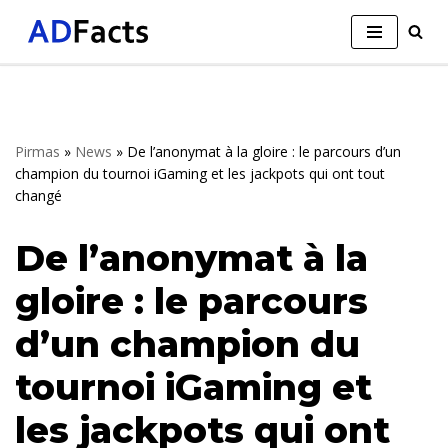
Skip
to
content
Pirmas
»
News
»
De l’anonymat à la gloire : le parcours d’un
champion du tournoi iGaming et les jackpots qui ont tout
changé
De l’anonymat à la
gloire : le parcours
d’un champion du
tournoi iGaming et
les jackpots qui ont