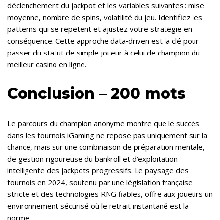
déclenchement du jackpot et les variables suivantes : mise
moyenne, nombre de spins, volatilité du jeu. Identifiez les
patterns qui se répètent et ajustez votre stratégie en
conséquence. Cette approche data‑driven est la clé pour
passer du statut de simple joueur à celui de champion du
meilleur casino en ligne.
Conclusion – 200 mots
Le parcours du champion anonyme montre que le succès
dans les tournois iGaming ne repose pas uniquement sur la
chance, mais sur une combinaison de préparation mentale,
de gestion rigoureuse du bankroll et d’exploitation
intelligente des jackpots progressifs. Le paysage des
tournois en 2024, soutenu par une législation française
stricte et des technologies RNG fiables, offre aux joueurs un
environnement sécurisé où le retrait instantané est la
norme.