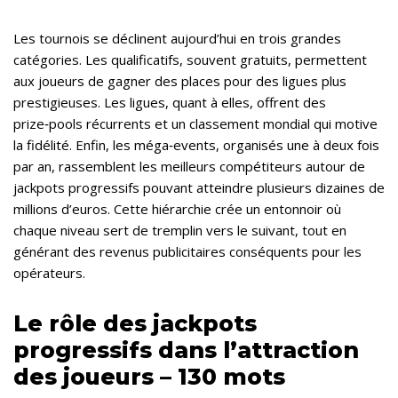
Les tournois se déclinent aujourd’hui en trois grandes
catégories. Les qualificatifs, souvent gratuits, permettent
aux joueurs de gagner des places pour des ligues plus
prestigieuses. Les ligues, quant à elles, offrent des
prize‑pools récurrents et un classement mondial qui motive
la fidélité. Enfin, les méga‑events, organisés une à deux fois
par an, rassemblent les meilleurs compétiteurs autour de
jackpots progressifs pouvant atteindre plusieurs dizaines de
millions d’euros. Cette hiérarchie crée un entonnoir où
chaque niveau sert de tremplin vers le suivant, tout en
générant des revenus publicitaires conséquents pour les
opérateurs.
Le rôle des jackpots
progressifs dans l’attraction
des joueurs – 130 mots