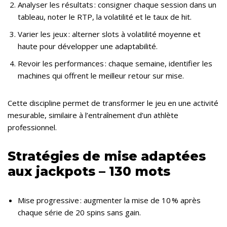
Analyser les résultats : consigner chaque session dans un
tableau, noter le RTP, la volatilité et le taux de hit.
Varier les jeux : alterner slots à volatilité moyenne et
haute pour développer une adaptabilité.
Revoir les performances : chaque semaine, identifier les
machines qui offrent le meilleur retour sur mise.
Cette discipline permet de transformer le jeu en une activité
mesurable, similaire à l’entraînement d’un athlète
professionnel.
Stratégies de mise adaptées
aux jackpots – 130 mots
Mise progressive : augmenter la mise de 10 % après
chaque série de 20 spins sans gain.