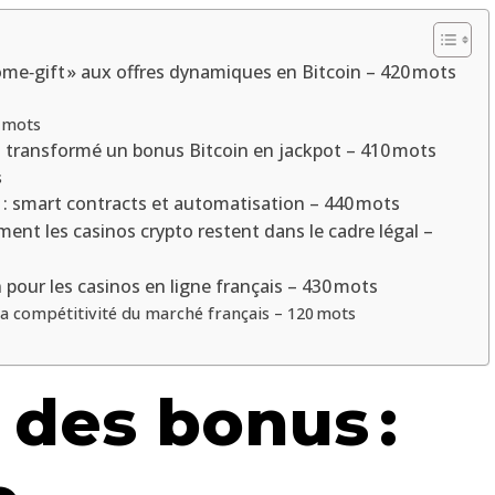
come‑gift » aux offres dynamiques en Bitcoin – 420 mots
0 mots
i a transformé un bonus Bitcoin en jackpot – 410 mots
s
o : smart contracts et automatisation – 440 mots
ent les casinos crypto restent dans le cadre légal –
n pour les casinos en ligne français – 430 mots
 la compétitivité du marché français – 120 mots
 des bonus :