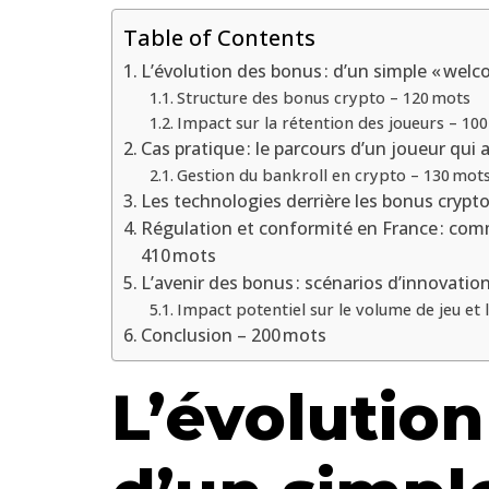
Table of Contents
L’évolution des bonus : d’un simple « wel
Structure des bonus crypto – 120 mots
Impact sur la rétention des joueurs – 10
Cas pratique : le parcours d’un joueur qu
Gestion du bankroll en crypto – 130 mot
Les technologies derrière les bonus crypt
Régulation et conformité en France : comm
410 mots
L’avenir des bonus : scénarios d’innovatio
Impact potentiel sur le volume de jeu et
Conclusion – 200 mots
L’évolution