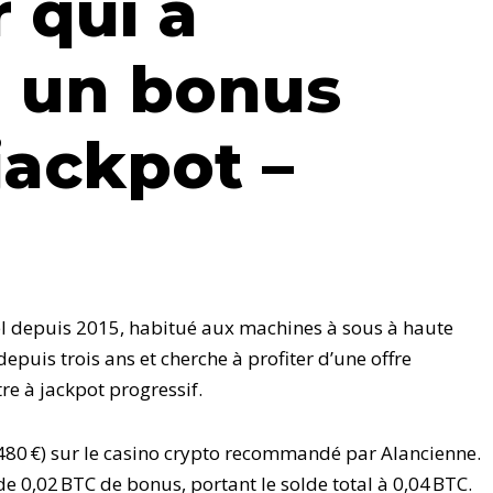
 qui a
 un bonus
jackpot –
nnel depuis 2015, habitué aux machines à sous à haute
 depuis trois ans et cherche à profiter d’une offre
re à jackpot progressif.
 480 €) sur le casino crypto recommandé par Alancienne.
 0,02 BTC de bonus, portant le solde total à 0,04 BTC.