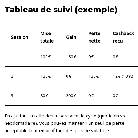
Tableau de suivi (exemple)
Mise
Perte
Cashback
Session
Gain
totale
nette
reçu
1
100 €
150 €
0 €
0 €
2
120 €
0 €
120 €
12 € (10 %)
3
80 €
200 €
0 €
0 €
En ajustant la taille des mises selon le cycle (quotidien vs
hebdomadaire), vous pouvez maintenir un seuil de perte
acceptable tout en profitant des pics de volatilité.