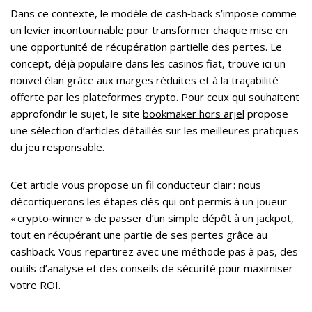
Dans ce contexte, le modèle de cash‑back s’impose comme
un levier incontournable pour transformer chaque mise en
une opportunité de récupération partielle des pertes. Le
concept, déjà populaire dans les casinos fiat, trouve ici un
nouvel élan grâce aux marges réduites et à la traçabilité
offerte par les plateformes crypto. Pour ceux qui souhaitent
approfondir le sujet, le site
bookmaker hors arjel
propose
une sélection d’articles détaillés sur les meilleures pratiques
du jeu responsable.
Cet article vous propose un fil conducteur clair : nous
décortiquerons les étapes clés qui ont permis à un joueur
« crypto‑winner » de passer d’un simple dépôt à un jackpot,
tout en récupérant une partie de ses pertes grâce au
cashback. Vous repartirez avec une méthode pas à pas, des
outils d’analyse et des conseils de sécurité pour maximiser
votre ROI.