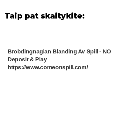
Taip pat skaitykite:
Brobdingnagian Blanding Av Spill · NO
Deposit & Play
https://www.comeonspill.com/