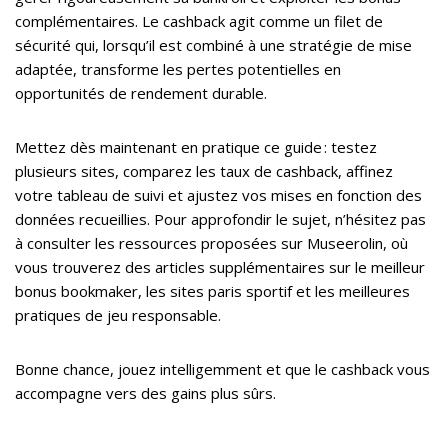
complémentaires. Le cashback agit comme un filet de
sécurité qui, lorsqu’il est combiné à une stratégie de mise
adaptée, transforme les pertes potentielles en
opportunités de rendement durable.
Mettez dès maintenant en pratique ce guide : testez
plusieurs sites, comparez les taux de cashback, affinez
votre tableau de suivi et ajustez vos mises en fonction des
données recueillies. Pour approfondir le sujet, n’hésitez pas
à consulter les ressources proposées sur Museerolin, où
vous trouverez des articles supplémentaires sur le meilleur
bonus bookmaker, les sites paris sportif et les meilleures
pratiques de jeu responsable.
Bonne chance, jouez intelligemment et que le cashback vous
accompagne vers des gains plus sûrs.