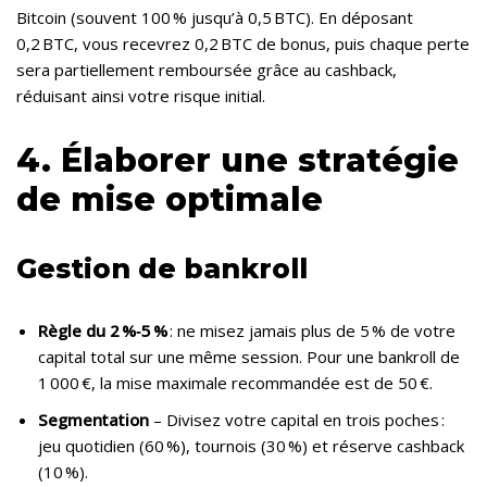
Bitcoin (souvent 100 % jusqu’à 0,5 BTC). En déposant
0,2 BTC, vous recevrez 0,2 BTC de bonus, puis chaque perte
sera partiellement remboursée grâce au cashback,
réduisant ainsi votre risque initial.
4. Élaborer une stratégie
de mise optimale
Gestion de bankroll
Règle du 2 %‑5 %
: ne misez jamais plus de 5 % de votre
capital total sur une même session. Pour une bankroll de
1 000 €, la mise maximale recommandée est de 50 €.
Segmentation
– Divisez votre capital en trois poches :
jeu quotidien (60 %), tournois (30 %) et réserve cashback
(10 %).