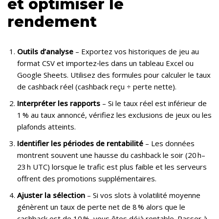
et optimiser le
rendement
Outils d’analyse
– Exportez vos historiques de jeu au
format CSV et importez‑les dans un tableau Excel ou
Google Sheets. Utilisez des formules pour calculer le taux
de cashback réel (cashback reçu ÷ perte nette).
Interpréter les rapports
– Si le taux réel est inférieur de
1 % au taux annoncé, vérifiez les exclusions de jeux ou les
plafonds atteints.
Identifier les périodes de rentabilité
– Les données
montrent souvent une hausse du cashback le soir (20 h–
23 h UTC) lorsque le trafic est plus faible et les serveurs
offrent des promotions supplémentaires.
Ajuster la sélection
– Si vos slots à volatilité moyenne
génèrent un taux de perte net de 8 % alors que le
cashback est de 10 %, vous êtes déjà rentable. Passer à