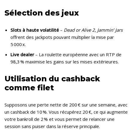
Sélection des jeux
Slots à haute volatilité
–
Dead or Alive 2
,
Jammin’ Jars
offrent des jackpots pouvant multiplier la mise par
5 000 x.
Live dealer
– La roulette européenne avec un RTP de
98,3 % maximise les gains sur les mises extérieures.
Utilisation du cashback
comme filet
Supposons une perte nette de 200 € sur une semaine, avec
un cashback de 10 %. Vous récupérez 20 €, ce qui augmente
votre bankroll de 2 % et vous permet de relancer une
session sans puiser dans la réserve principale.