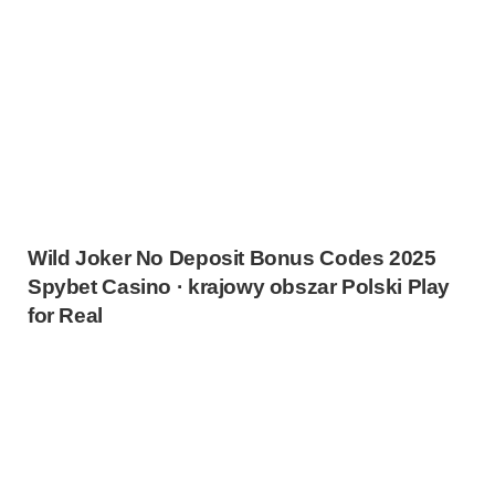
Wild Joker No Deposit Bonus Codes 2025
Spybet Casino · krajowy obszar Polski Play
for Real