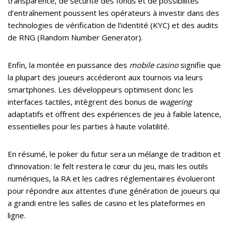
transparence, de sécurité des fonds et de possibilités
d’entraînement poussent les opérateurs à investir dans des
technologies de vérification de l’identité (KYC) et des audits
de RNG (Random Number Generator).
Enfin, la montée en puissance des
mobile casino
signifie que
la plupart des joueurs accéderont aux tournois via leurs
smartphones. Les développeurs optimisent donc les
interfaces tactiles, intègrent des bonus de
wagering
adaptatifs et offrent des expériences de jeu à faible latence,
essentielles pour les parties à haute volatilité.
En résumé, le poker du futur sera un mélange de tradition et
d’innovation : le felt restera le cœur du jeu, mais les outils
numériques, la RA et les cadres réglementaires évolueront
pour répondre aux attentes d’une génération de joueurs qui
a grandi entre les salles de casino et les plateformes en
ligne.