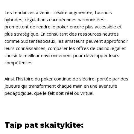
Les tendances à venir – réalité augmentée, tournois
hybrides, régulations européennes harmonisées –
promettent de rendre le poker encore plus accessible et
plus stratégique. En consultant des ressources neutres
comme Sudsantesociaux, les amateurs peuvent approfondir
leurs connaissances, comparer les offres de casino légal et
choisir le meilleur environnement pour développer leurs
compétences.
Ainsi, l’histoire du poker continue de s’écrire, portée par des
joueurs qui transforment chaque main en une aventure
pédagogique, que le felt soit réel ou virtuel.
Taip pat skaitykite: