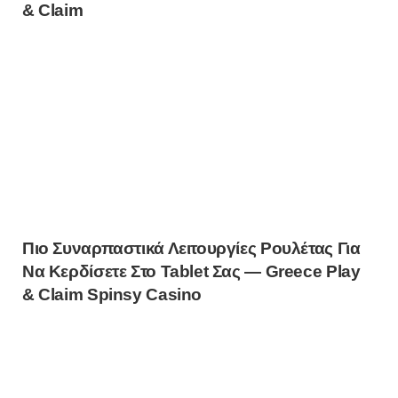
& Claim
Πιο Συναρπαστικά Λειτουργίες Ρουλέτας Για
Να Κερδίσετε Στο Tablet Σας — Greece Play
& Claim Spinsy Casino