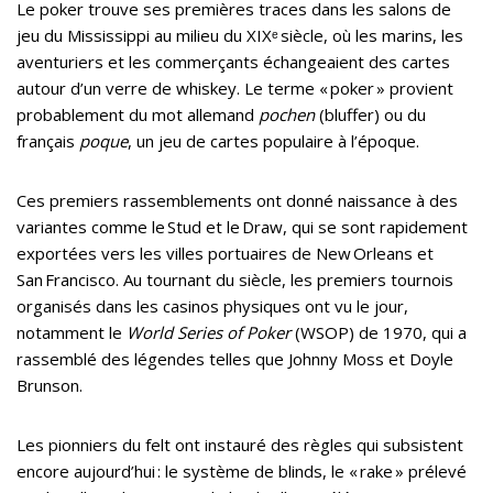
Le poker trouve ses premières traces dans les salons de
jeu du Mississippi au milieu du XIXᵉ siècle, où les marins, les
aventuriers et les commerçants échangeaient des cartes
autour d’un verre de whiskey. Le terme « poker » provient
probablement du mot allemand
pochen
(bluffer) ou du
français
poque
, un jeu de cartes populaire à l’époque.
Ces premiers rassemblements ont donné naissance à des
variantes comme le Stud et le Draw, qui se sont rapidement
exportées vers les villes portuaires de New Orleans et
San Francisco. Au tournant du siècle, les premiers tournois
organisés dans les casinos physiques ont vu le jour,
notamment le
World Series of Poker
(WSOP) de 1970, qui a
rassemblé des légendes telles que Johnny Moss et Doyle
Brunson.
Les pionniers du felt ont instauré des règles qui subsistent
encore aujourd’hui : le système de blinds, le « rake » prélevé