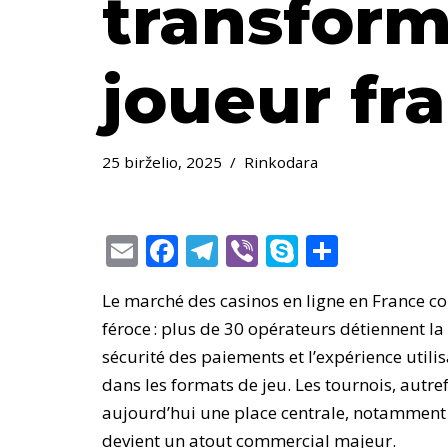
transform
joueur fr
25 birželio, 2025
Rinkodara
E
F
T
Vi
S
S
m
ac
el
b
k
h
Le marché des casinos en ligne en France co
ai
e
e
er
y
ar
féroce : plus de 30 opérateurs détiennent la l
l
b
gr
p
e
sécurité des paiements et l’expérience utilis
o
a
e
dans les formats de jeu. Les tournois, autr
o
m
aujourd’hui une place centrale, notamment l
k
devient un atout commercial majeur.