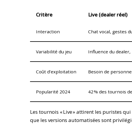
Critère
Live (dealer réel)
Interaction
Chat vocal, gestes d
Variabilité du jeu
Influence du dealer
Coût d’exploitation
Besoin de personnel
Popularité 2024
42 % des tournois de
Les tournois « Live » attirent les puristes qu
que les versions automatisées sont privilégié