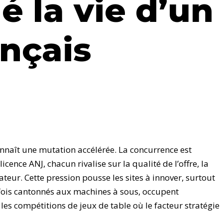
é la vie d’un
ançais
nnaît une mutation accélérée. La concurrence est
icence ANJ, chacun rivalise sur la qualité de l’offre, la
ateur. Cette pression pousse les sites à innover, surtout
efois cantonnés aux machines à sous, occupent
es compétitions de jeux de table où le facteur stratégie