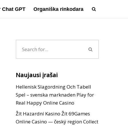
ir Chat GPT
Organiška rinkodara
Naujausi įrašai
Hellenisk Slagordning Och Tabell
Spel – svenska marknaden Play for
Real Happy Online Casino
Žít Hazardní Kasino Žít 69Games
Online Casino — český region Collect