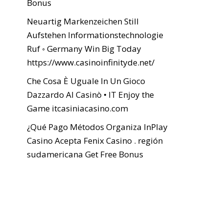
Bonus
Neuartig Markenzeichen Still
Aufstehen Informationstechnologie
Ruf ◦ Germany Win Big Today
https://www.casinoinfinityde.net/
Che Cosa È Uguale In Un Gioco
Dazzardo Al Casinò • IT Enjoy the
Game itcasiniacasino.com
¿Qué Pago Métodos Organiza InPlay
Casino Acepta Fenix Casino . región
sudamericana Get Free Bonus