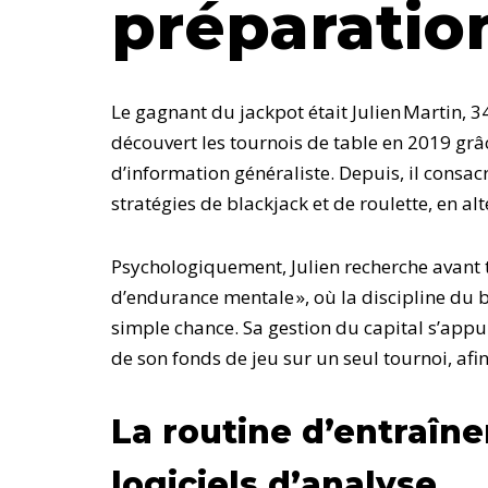
préparatio
Le gagnant du jackpot était Julien Martin, 34
découvert les tournois de table en 2019 grâ
d’information généraliste. Depuis, il consa
stratégies de blackjack et de roulette, en al
Psychologiquement, Julien recherche avant t
d’endurance mentale », où la discipline du b
simple chance. Sa gestion du capital s’appui
de son fonds de jeu sur un seul tournoi, afin 
La routine d’entraîn
logiciels d’analyse