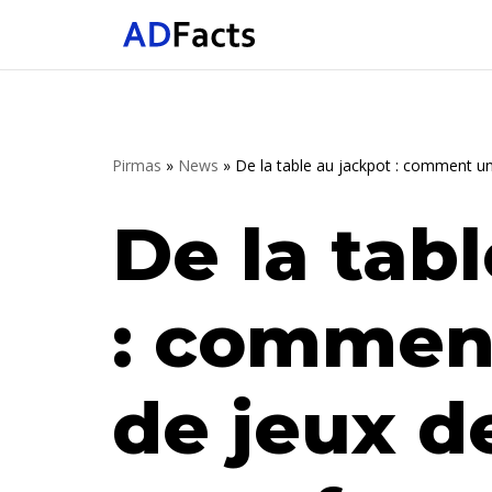
Skip
to
content
Pirmas
»
News
»
De la table au jackpot : comment un 
De la tab
: comment
de jeux d