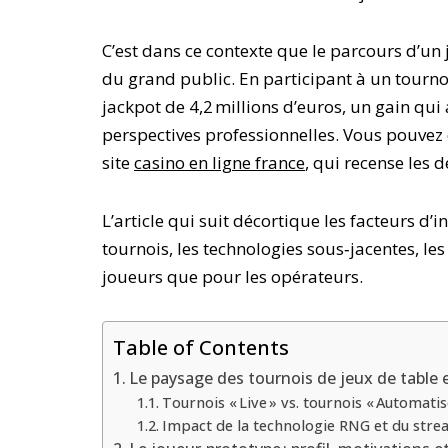
C’est dans ce contexte que le parcours d’un j
du grand public. En participant à un tournoi
jackpot de 4,2 millions d’euros, un gain qui
perspectives professionnelles. Vous pouvez 
site
casino en ligne france
, qui recense les 
L’article qui suit décortique les facteurs d’i
tournois, les technologies sous‑jacentes, les 
joueurs que pour les opérateurs.
Table of Contents
Le paysage des tournois de jeux de table 
Tournois « Live » vs. tournois « Automatis
Impact de la technologie RNG et du stre