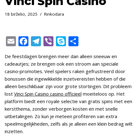
Vinci Spin Casino
18 birželio, 2025
Rinkodara
E
F
T
Vi
S
S
m
ac
el
b
k
h
De feestdagen brengen meer dan alleen sneeuw en
ai
e
e
er
y
ar
cadeautjes; ze brengen ook een stroom aan speciale
l
b
gr
p
e
casino‑promoties. Veel spelers raken gefrustreerd door
o
a
e
bonussen die ingewikkelde inzetvereisten hebben of die
alleen beschikbaar zijn voor grote stortingen. Dit probleem
o
m
lost
Vinci Spin Casino casino officieel
moeiteloos op. Het
k
platform biedt een royale selectie van gratis spins met een
kerstthema, zonder verborgen kosten en met snelle
uitbetalingen. Zo kun je meteen profiteren van extra
speelmogelijkheden, zelfs als je alleen een klein bedrag wilt
inzetten.