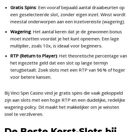
Gratis Spins
: Een vooraf bepaald aantal draaibeurten op
een geselecteerde slot, zonder eigen inzet. Winst wordt
meestal onderworpen aan een inzetvereiste (wagering).
Wagering
: Het aantal keren dat je de gewonnen bonus
moet inzetten voordat je het kunt opnemen. Een lage
multiplier, zoals 10x, is ideaal voor beginners.
RTP (Return to Player)
: Het theoretische percentage van
het ingezette geld dat een slot op lange termijn
terugbetaalt. Zoek slots met een RTP van 96 % of hoger
voor betere kansen.
Bij Vinci Spin Casino vind je gratis spins die vaak gekoppeld
zijn aan slots met een hoge RTP en een duidelijke, redelijke
wagering‑policy. Dit maakt het makkelijker om je winsten
snel te verzilveren.
De Beste Kerst‑Slots bij