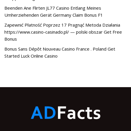
Beenden Ane Flirten JL77 Casino Entlang Meines
Umherziehenden Gerät Germany Claim Bonus F1
Zapewnić Płatność Poprzez 17 Pragnąć Metoda Działania
https://www.casino-casinado.pl/ — polski obszar Get Free
Bonus
Bonus Sans Dépôt Nouveau Casino France . Poland Get
Started Luck Online Casino