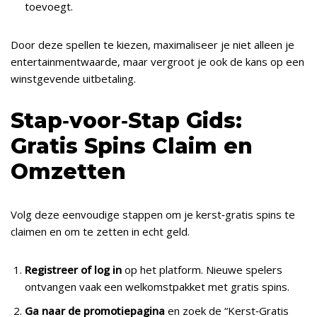
toevoegt.
Door deze spellen te kiezen, maximaliseer je niet alleen je
entertainmentwaarde, maar vergroot je ook de kans op een
winstgevende uitbetaling.
Stap‑voor‑Stap Gids:
Gratis Spins Claim en
Omzetten
Volg deze eenvoudige stappen om je kerst‑gratis spins te
claimen en om te zetten in echt geld.
Registreer of log in
op het platform. Nieuwe spelers
ontvangen vaak een welkomstpakket met gratis spins.
Ga naar de promotiepagina
en zoek de “Kerst‑Gratis