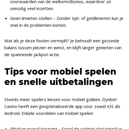
voorwaarden van de welkomstbonus, waardoor ze
onnodig veel inzetten.
Geen limieten stellen – Zonder tijd- of geldlimieten kun je
snel in de problemen komen.
Wat als je deze fouten vermijdt? Je behoudt een gezonde
balans tussen plezier en winst, en blijft langer genieten van
de spannende jackpot‑actie.
Tips voor mobiel spelen
en snelle uitbetalingen
Steeds meer spelers kiezen voor mobiel gokken. Dynbet
Casino heeft een geoptimaliseerde app voor zowel iOS als
Android. Enkele voordelen van mobiel spelen:
Altijd en overal toegang – Speel de jackpot‑slot terwijl je