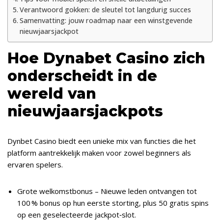
Verantwoord gokken: de sleutel tot langdurig succes
Samenvatting: jouw roadmap naar een winstgevende
nieuwjaarsjackpot
Hoe Dynabet Casino zich
onderscheidt in de
wereld van
nieuwjaarsjackpots
Dynbet Casino biedt een unieke mix van functies die het
platform aantrekkelijk maken voor zowel beginners als
ervaren spelers.
Grote welkomstbonus – Nieuwe leden ontvangen tot
100 % bonus op hun eerste storting, plus 50 gratis spins
op een geselecteerde jackpot‑slot.