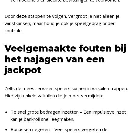
Door deze stappen te volgen, vergroot je niet alleen je
winstkansen, maar houd je ook je speelgedrag onder
controle.
Veelgemaakte fouten bij
het najagen van een
jackpot
Zelfs de meest ervaren spelers kunnen in valkuilen trappen.
Hier zijn enkele valkuilen die je moet vermijden:
Te snel grote bedragen inzetten – Een impulsieve inzet
kan je bankroll snel leegmaken.
Bonussen negeren – Veel spelers vergeten de