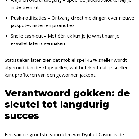
in de trein zit.
Push‑notificaties – Ontvang direct meldingen over nieuwe
jackpot‑winsten en promoties.
Snelle cash‑out – Met één tik kun je je winst naar je
e‑wallet laten overmaken.
Statistieken laten zien dat mobiel spel 42 % sneller wordt
afgerond dan desktopspellen, wat betekent dat je sneller
kunt profiteren van een gewonnen jackpot.
Verantwoord gokken: de
sleutel tot langdurig
succes
Een van de grootste voordelen van Dynbet Casino is de