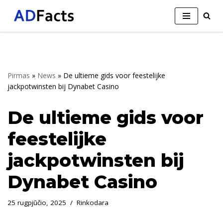
Skip
to
content
Pirmas
»
News
»
De ultieme gids voor feestelijke
jackpotwinsten bij Dynabet Casino
De ultieme gids voor
feestelijke
jackpotwinsten bij
Dynabet Casino
25 rugpjūčio, 2025
Rinkodara