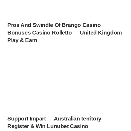
Pros And Swindle Of Brango Casino
Bonuses Casino Rolletto — United Kingdom
Play & Earn
Support Impart — Australian territory
Register & Win Lunubet Casino