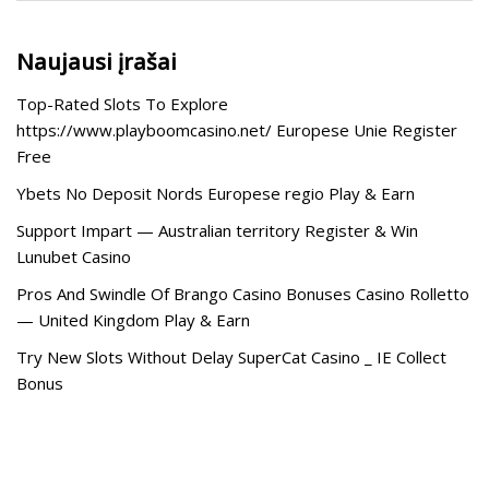
Naujausi įrašai
Top-Rated Slots To Explore
https://www.playboomcasino.net/ Europese Unie Register
Free
Ybets No Deposit Nords Europese regio Play & Earn
Support Impart — Australian territory Register & Win
Lunubet Casino
Pros And Swindle Of Brango Casino Bonuses Casino Rolletto
— United Kingdom Play & Earn
Try New Slots Without Delay SuperCat Casino _ IE Collect
Bonus