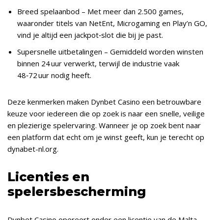
Breed spelaanbod – Met meer dan 2.500 games,
waaronder titels van NetEnt, Microgaming en Play’n GO,
vind je altijd een jackpot‑slot die bij je past.
Supersnelle uitbetalingen – Gemiddeld worden winsten
binnen 24 uur verwerkt, terwijl de industrie vaak
48‑72 uur nodig heeft.
Deze kenmerken maken Dynbet Casino een betrouwbare
keuze voor iedereen die op zoek is naar een snelle, veilige
en plezierige spelervaring. Wanneer je op zoek bent naar
een platform dat echt om je winst geeft, kun je terecht op
dynabet-nl.org.
Licenties en
spelersbescherming
Dynbet Casino opereert onder een licentie van de Malta