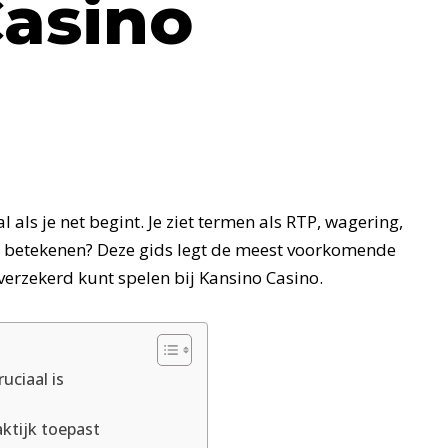
Casino
 als je net begint. Je ziet termen als RTP, wagering,
ze betekenen? Deze gids legt de meest voorkomende
fverzekerd kunt spelen bij Kansino Casino.
uciaal is
ktijk toepast