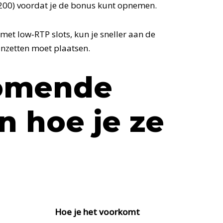
 €200) voordat je de bonus kunt opnemen.
met low‑RTP slots, kun je sneller aan de
nzetten moet plaatsen.
omende
n hoe je ze
Hoe je het voorkomt