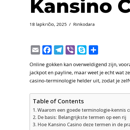
Kansino 
18 lapkričio, 2025
Rinkodara
E
F
T
Vi
S
S
m
ac
el
b
k
h
Online gokken kan overweldigend zijn, vooral
ai
e
e
er
y
ar
jackpot en payline, maar weet je echt wat 
l
b
gr
p
e
casino‑terminologie helder uit, zodat je zel
o
a
e
o
m
Table of Contents
k
Waarom een goede terminologie‑kennis cr
De basis: Belangrijkste termen op een rij
Hoe Kansino Casino deze termen in de pra