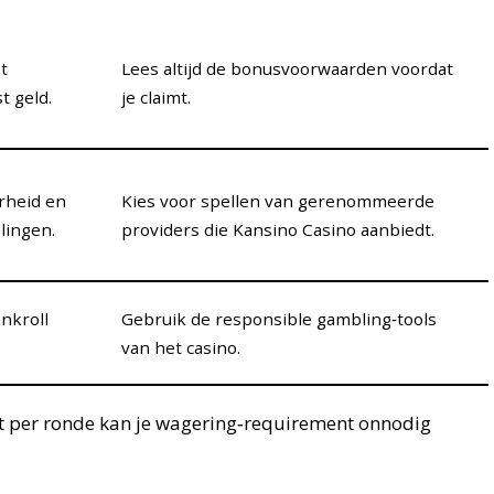
t
Lees altijd de bonusvoorwaarden voordat
t geld.
je claimt.
rheid en
Kies voor spellen van gerenommeerde
lingen.
providers die Kansino Casino aanbiedt.
ankroll
Gebruik de responsible gambling‑tools
van het casino.
t per ronde kan je wagering‑requirement onnodig