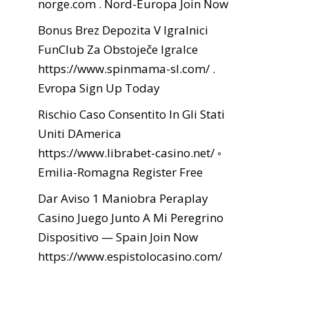
norge.com . Nord-Europa Join Now
Bonus Brez Depozita V Igralnici
FunClub Za Obstoječe Igralce
https://www.spinmama-sl.com/ .
Evropa Sign Up Today
Rischio Caso Consentito In Gli Stati
Uniti DAmerica
https://www.librabet-casino.net/ ◦
Emilia-Romagna Register Free
Dar Aviso 1 Maniobra Peraplay
Casino Juego Junto A Mi Peregrino
Dispositivo — Spain Join Now
https://www.espistolocasino.com/