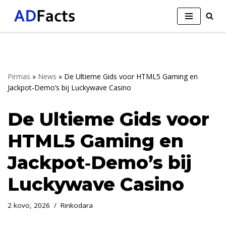
Skip
to
content
Pirmas
»
News
»
De Ultieme Gids voor HTML5 Gaming en
Jackpot‑Demo’s bij Luckywave Casino
De Ultieme Gids voor
HTML5 Gaming en
Jackpot‑Demo’s bij
Luckywave Casino
2 kovo, 2026
Rinkodara