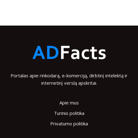
Portalas apie rinkodarą, e-komerciją, dirbtinį intelektą ir
internetinį verslą apskritai.
Apie mus
Turinio politika
Privatumo politika