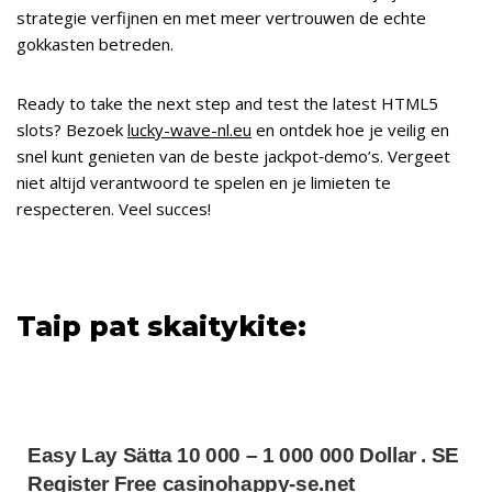
strategie verfijnen en met meer vertrouwen de echte
gokkasten betreden.
Ready to take the next step and test the latest HTML5
slots? Bezoek
lucky-wave-nl.eu
en ontdek hoe je veilig en
snel kunt genieten van de beste jackpot‑demo’s. Vergeet
niet altijd verantwoord te spelen en je limieten te
respecteren. Veel succes!
Taip pat skaitykite:
Easy Lay Sätta 10 000 – 1 000 000 Dollar . SE
Register Free casinohappy-se.net