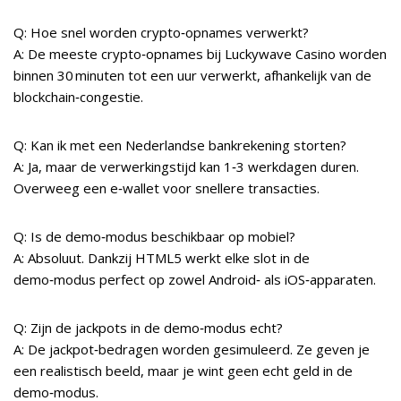
Q: Hoe snel worden crypto‑opnames verwerkt?
A: De meeste crypto‑opnames bij Luckywave Casino worden
binnen 30 minuten tot een uur verwerkt, afhankelijk van de
blockchain‑congestie.
Q: Kan ik met een Nederlandse bankrekening storten?
A: Ja, maar de verwerkingstijd kan 1‑3 werkdagen duren.
Overweeg een e‑wallet voor snellere transacties.
Q: Is de demo‑modus beschikbaar op mobiel?
A: Absoluut. Dankzij HTML5 werkt elke slot in de
demo‑modus perfect op zowel Android‑ als iOS‑apparaten.
Q: Zijn de jackpots in de demo‑modus echt?
A: De jackpot‑bedragen worden gesimuleerd. Ze geven je
een realistisch beeld, maar je wint geen echt geld in de
demo‑modus.