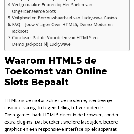
Veelgemaakte Fouten bij Het Spelen van
Ongelicenseerde Slots
Veiligheid en Betrouwbaarheid van Luckywave Casino
FAQ – Jouw Vragen Over HTML5, Demo‑Modus en
Jackpots
Conclusie: Pak de Voordelen van HTML5 en
Demo‑Jackpots bij Luckywave
Waarom HTML5 de
Toekomst van Online
Slots Bepaalt
HTML5 is de motor achter de moderne, licentievrije
casino‑ervaring. In tegenstelling tot verouderde
Flash‑games laadt HTML5 direct in de browser, zonder
extra plug‑ins. Dat betekent snellere laadtijden, betere
graphics en een responsieve interface op elk apparaat.