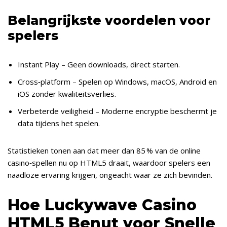
Belangrijkste voordelen voor
spelers
Instant Play – Geen downloads, direct starten.
Cross‑platform – Spelen op Windows, macOS, Android en
iOS zonder kwaliteitsverlies.
Verbeterde veiligheid – Moderne encryptie beschermt je
data tijdens het spelen.
Statistieken tonen aan dat meer dan 85 % van de online
casino‑spellen nu op HTML5 draait, waardoor spelers een
naadloze ervaring krijgen, ongeacht waar ze zich bevinden.
Hoe Luckywave Casino
HTML5 Benut voor Snelle