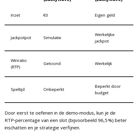
Inzet
€0
Eigen geld
Werkelijke
Jackpotpot
Simulatie
jackpot
Winratio
Getoond
Werkelijk
(RTP)
Beperkt door
Speltijd
Onbeperkt
budget
Door eerst te oefenen in de demo‑modus, kun je de
RTP‑percentage van een slot (bijvoorbeeld 96,5 %) beter
inschatten en je strategie verfijnen.