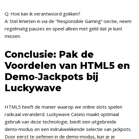
Q: Hoe kan ik verantwoord gokken?
A: Stel limieten in via de “Responsible Gaming”‑sectie, neem
regelmatig pauzes en speel alleen met geld dat je kunt
missen.
Conclusie: Pak de
Voordelen van HTML5 en
Demo‑Jackpots bij
Luckywave
HTML5 heeft de manier waarop we online slots spelen
radicaal veranderd. Luckywave Casino maakt optimaal
gebruik van deze technologie, biedt een uitgebreide
demo‑modus en een indrukwekkende selectie van jackpots.
Door eerst te oefenen in de demo‑modus, kun je je