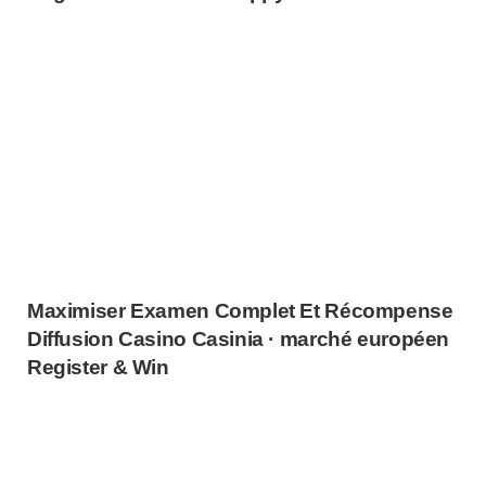
Maximiser Examen Complet Et Récompense
Diffusion Casino Casinia · marché européen
Register & Win