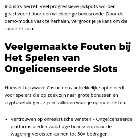
Industry Secret: Veel progressieve jackpots worden
geactiveerd door een willekeurige bonusronde. Door de
demo‑modus vaak te herhalen, vergroot je je kans om die
ronde te zien.
Veelgemaakte Fouten bij
Het Spelen van
Ongelicenseerde Slots
Hoewel Luckywave Casino een aantrekkelijke optie biedt
voor spelers die op zoek zijn naar grote bonussen en
cryptobetalingen, zijn er valkuilen waar je op moet letten:
Vertrouwen op onrealistische winsten – Ongelicenseerde
platforms bieden vaak hoge bonussen, maar de
wagering‑vereisten kunnen tot 50× bedragen.