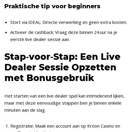
Praktische tip voor beginners
Stort via iDEAL: Directe verwerking en geen extra kosten.
Activeer de cashback: Vraag deze binnen 24 uur na je
eerste live dealer sessie aan.
Stap‑voor‑Stap: Een Live
Dealer Sessie Opzetten
met Bonusgebruik
Het starten van een live dealer spel kan intimiderend lijken,
maar met deze eenvoudige stappen ben je binnen enkele
minuten aan de slag.
Registratie: Maak een account aan op Kroon Casino en