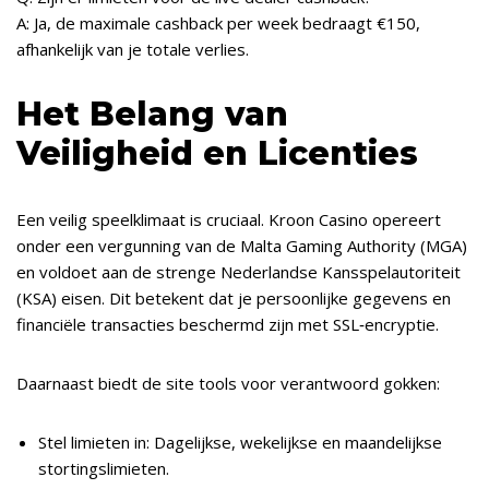
A: Ja, de maximale cashback per week bedraagt €150,
afhankelijk van je totale verlies.
Het Belang van
Veiligheid en Licenties
Een veilig speelklimaat is cruciaal. Kroon Casino opereert
onder een vergunning van de Malta Gaming Authority (MGA)
en voldoet aan de strenge Nederlandse Kansspelautoriteit
(KSA) eisen. Dit betekent dat je persoonlijke gegevens en
financiële transacties beschermd zijn met SSL‑encryptie.
Daarnaast biedt de site tools voor verantwoord gokken:
Stel limieten in: Dagelijkse, wekelijkse en maandelijkse
stortingslimieten.