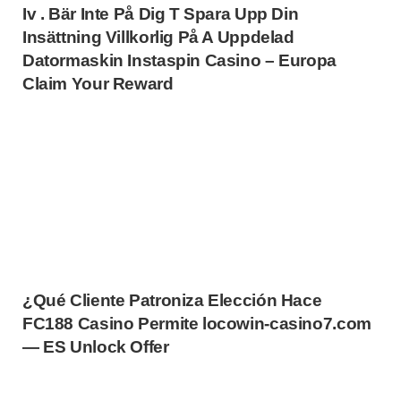
Iv . Bär Inte På Dig T Spara Upp Din
Insättning Villkorlig På A Uppdelad
Datormaskin Instaspin Casino – Europa
Claim Your Reward
¿Qué Cliente Patroniza Elección Hace
FC188 Casino Permite locowin-casino7.com
— ES Unlock Offer