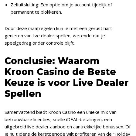
Zelfuitsluiting: Een optie om je account tijdelijk of
permanent te blokkeren.
Door deze maatregelen kun je met een gerust hart
genieten van live dealer spellen, wetende dat je
speelgedrag onder controle blijft.
Conclusie: Waarom
Kroon Casino de Beste
Keuze is voor Live Dealer
Spellen
Samenvattend biedt Kroon Casino een unieke mix van
betrouwbare licenties, snelle iDEAL‑betalingen, een
uitgebreid live dealer aanbod en aantrekkelijke bonussen. Of
je nu tijdens de kerstperiode wilt profiteren van de “Holiday