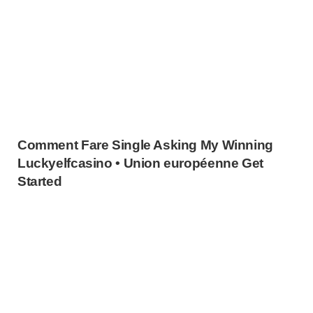
Comment Fare Single Asking My Winning
Luckyelfcasino • Union européenne Get
Started