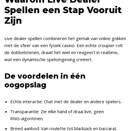
Spellen een Stap Vooruit
Zijn
Live dealer spellen combineren het gemak van online gokken
met de sfeer van een fysiek casino. Een echte croupier rolt
de dobbelstenen, draait het wiel en reageert in realtime,
wat een dynamische spelomgeving creëert.
De voordelen in één
oogopslag
Echte interactie: Chat met de dealer en andere spelers.
Transparantie: Zie elke hand of draai live, geen
RNG‑algoritmen.
Breed aanbod: Van roulette tot blackjack en baccarat.