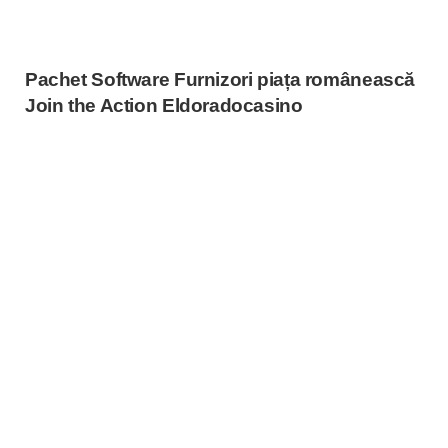
Pachet Software Furnizori piața românească
Join the Action Eldoradocasino