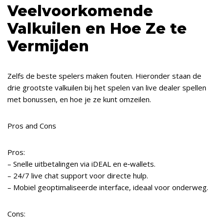
Veelvoorkomende
Valkuilen en Hoe Ze te
Vermijden
Zelfs de beste spelers maken fouten. Hieronder staan de
drie grootste valkuilen bij het spelen van live dealer spellen
met bonussen, en hoe je ze kunt omzeilen.
Pros and Cons
Pros:
– Snelle uitbetalingen via iDEAL en e‑wallets.
– 24/7 live chat support voor directe hulp.
– Mobiel geoptimaliseerde interface, ideaal voor onderweg.
Cons: