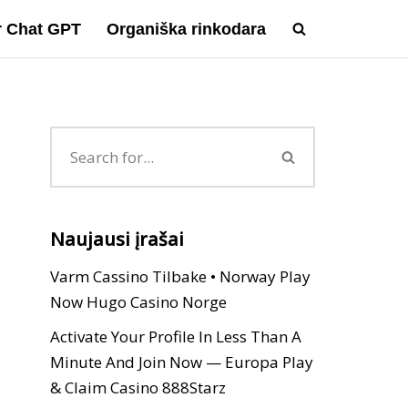
ir Chat GPT
Organiška rinkodara
Naujausi įrašai
Varm Cassino Tilbake • Norway Play
Now Hugo Casino Norge
Activate Your Profile In Less Than A
Minute And Join Now — Europa Play
& Claim Casino 888Starz