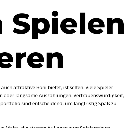
 Spielen
ieren
uch attraktive Boni bietet, ist selten. Viele Spieler
en oder langsame Auszahlungen. Vertrauenswürdigkeit,
portfolio sind entscheidend, um langfristig Spaß zu
aus Malta, die strenge Auflagen zum Spielerschutz