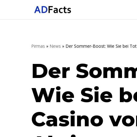
Skip
to
content
Pirmas
»
News
»
Der Sommer‑Boost: Wie Sie bei Tota
Der Somm
Wie Sie b
Casino vo