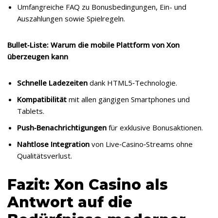
Umfangreiche FAQ zu Bonusbedingungen, Ein- und
Auszahlungen sowie Spielregeln.
Bullet‑Liste: Warum die mobile Plattform von Xon
überzeugen kann
Schnelle Ladezeiten
dank HTML5‑Technologie.
Kompatibilität
mit allen gängigen Smartphones und
Tablets.
Push‑Benachrichtigungen
für exklusive Bonusaktionen.
Nahtlose Integration
von Live‑Casino‑Streams ohne
Qualitätsverlust.
Fazit: Xon Casino als
Antwort auf die