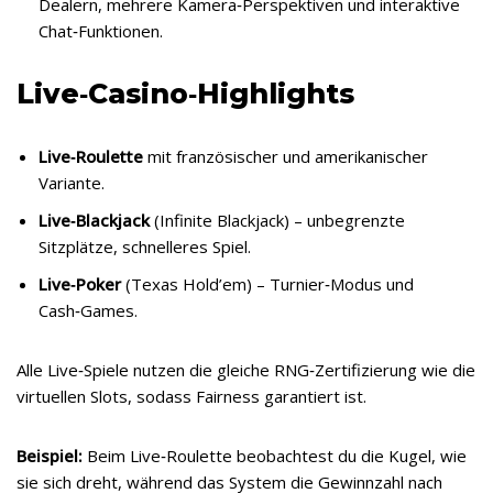
Dealern, mehrere Kamera‑Perspektiven und interaktive
Chat‑Funktionen.
Live‑Casino‑Highlights
Live‑Roulette
mit französischer und amerikanischer
Variante.
Live‑Blackjack
(Infinite Blackjack) – unbegrenzte
Sitzplätze, schnelleres Spiel.
Live‑Poker
(Texas Hold’em) – Turnier‑Modus und
Cash‑Games.
Alle Live‑Spiele nutzen die gleiche RNG‑Zertifizierung wie die
virtuellen Slots, sodass Fairness garantiert ist.
Beispiel:
Beim Live‑Roulette beobachtest du die Kugel, wie
sie sich dreht, während das System die Gewinnzahl nach