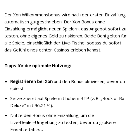
Der Xon Willkommensbonus wird nach der ersten Einzahlung
automatisch gutgeschrieben. Der Xon Bonus ohne
Einzahlung ermöglicht neuen Spielern, das Angebot sofort zu
testen, ohne eigenes Geld zu riskieren. Beide Boni gelten für
alle Spiele, einschließlich der Live‑Tische, sodass du sofort
das Gefühl eines echten Casinos erleben kannst.
Tipps für die optimale Nutzung:
Registrieren bei Xon
und den Bonus aktivieren, bevor du
spielst.
Setze zuerst auf Spiele mit hohem RTP (z. B. „Book of Ra
Deluxe“ mit 96,21 %).
Nutze den Bonus ohne Einzahlung, um die
Live‑Dealer‑Umgebung zu testen, bevor du größere
Einsätze tätigst.