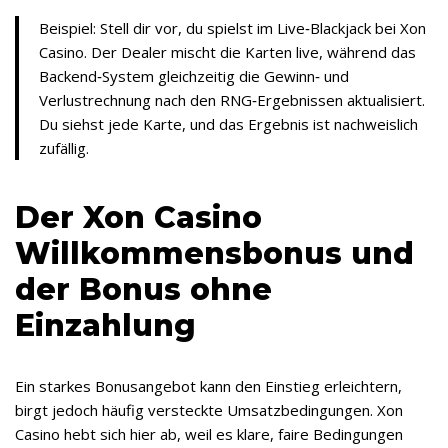
Beispiel: Stell dir vor, du spielst im Live‑Blackjack bei Xon
Casino. Der Dealer mischt die Karten live, während das
Backend‑System gleichzeitig die Gewinn‑ und
Verlustrechnung nach den RNG‑Ergebnissen aktualisiert.
Du siehst jede Karte, und das Ergebnis ist nachweislich
zufällig.
Der Xon Casino
Willkommensbonus und
der Bonus ohne
Einzahlung
Ein starkes Bonusangebot kann den Einstieg erleichtern,
birgt jedoch häufig versteckte Umsatzbedingungen. Xon
Casino hebt sich hier ab, weil es klare, faire Bedingungen