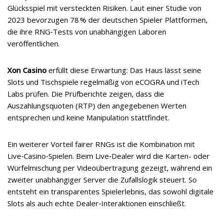
Glücksspiel mit versteckten Risiken. Laut einer Studie von
2023 bevorzugen 78 % der deutschen Spieler Plattformen,
die ihre RNG‑Tests von unabhängigen Laboren
veröffentlichen.
Xon Casino
erfüllt diese Erwartung: Das Haus lässt seine
Slots und Tischspiele regelmäßig von eCOGRA und iTech
Labs prüfen. Die Prüfberichte zeigen, dass die
Auszahlungsquoten (RTP) den angegebenen Werten
entsprechen und keine Manipulation stattfindet.
Ein weiterer Vorteil fairer RNGs ist die Kombination mit
Live‑Casino‑Spielen. Beim Live‑Dealer wird die Karten- oder
Würfelmischung per Videoübertragung gezeigt, während ein
zweiter unabhängiger Server die Zufallslogik steuert. So
entsteht ein transparentes Spielerlebnis, das sowohl digitale
Slots als auch echte Dealer‑Interaktionen einschließt.