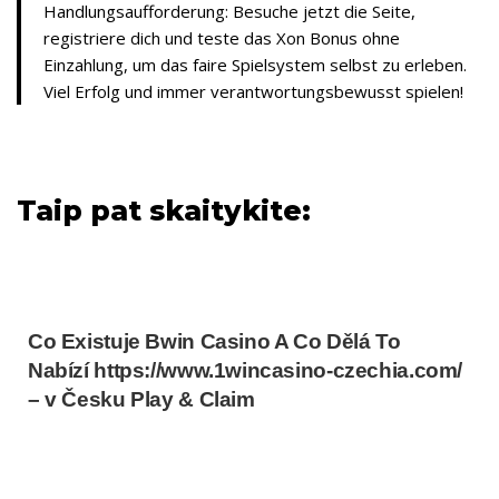
Handlungsaufforderung: Besuche jetzt die Seite,
registriere dich und teste das Xon Bonus ohne
Einzahlung, um das faire Spielsystem selbst zu erleben.
Viel Erfolg und immer verantwortungsbewusst spielen!
Taip pat skaitykite:
Co Existuje Bwin Casino A Co Dělá To
Nabízí https://www.1wincasino-czechia.com/
– v Česku Play & Claim