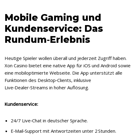
Mobile Gaming und
Kundenservice: Das
Rundum‑Erlebnis
Heutige Spieler wollen überall und jederzeit Zugriff haben.
Xon Casino bietet eine native App für iOS und Android sowie
eine mobiloptimierte Webseite. Die App unterstützt alle
Funktionen des Desktop‑Clients, inklusive
Live‑Dealer‑Streams in hoher Auflösung.
Kundenservice:
24/7 Live‑Chat in deutscher Sprache.
E‑Mail‑Support mit Antwortzeiten unter 2 Stunden.