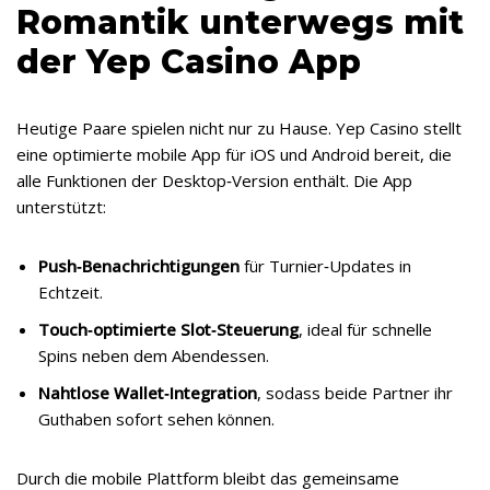
Romantik unterwegs mit
der Yep Casino App
Heutige Paare spielen nicht nur zu Hause. Yep Casino stellt
eine optimierte mobile App für iOS und Android bereit, die
alle Funktionen der Desktop‑Version enthält. Die App
unterstützt:
Push‑Benachrichtigungen
für Turnier‑Updates in
Echtzeit.
Touch‑optimierte Slot‑Steuerung
, ideal für schnelle
Spins neben dem Abendessen.
Nahtlose Wallet‑Integration
, sodass beide Partner ihr
Guthaben sofort sehen können.
Durch die mobile Plattform bleibt das gemeinsame