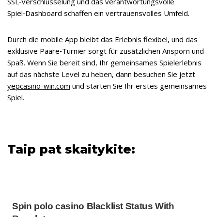
SSL‑Verschlüsselung und das verantwortungsvolle
Spiel‑Dashboard schaffen ein vertrauensvolles Umfeld.
Durch die mobile App bleibt das Erlebnis flexibel, und das
exklusive Paare‑Turnier sorgt für zusätzlichen Ansporn und
Spaß. Wenn Sie bereit sind, Ihr gemeinsames Spielerlebnis
auf das nächste Level zu heben, dann besuchen Sie jetzt
yepcasino-win.com
und starten Sie Ihr erstes gemeinsames
Spiel.
Taip pat skaitykite:
Spin polo casino Blacklist Status With