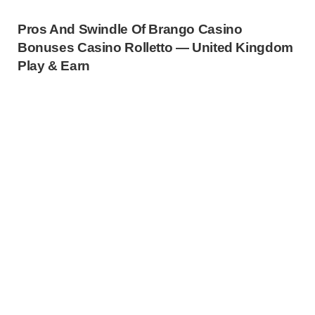
Pros And Swindle Of Brango Casino
Bonuses Casino Rolletto — United Kingdom
Play & Earn