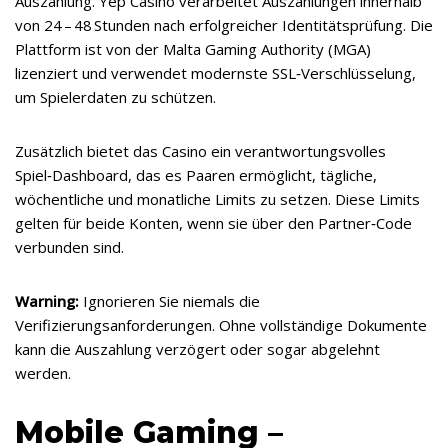
Auszahlung. Yep Casino verarbeitet Auszahlungen innerhalb
von 24 – 48 Stunden nach erfolgreicher Identitätsprüfung. Die
Plattform ist von der Malta Gaming Authority (MGA)
lizenziert und verwendet modernste SSL‑Verschlüsselung,
um Spielerdaten zu schützen.
Zusätzlich bietet das Casino ein verantwortungsvolles
Spiel‑Dashboard, das es Paaren ermöglicht, tägliche,
wöchentliche und monatliche Limits zu setzen. Diese Limits
gelten für beide Konten, wenn sie über den Partner‑Code
verbunden sind.
Warning:
Ignorieren Sie niemals die
Verifizierungsanforderungen. Ohne vollständige Dokumente
kann die Auszahlung verzögert oder sogar abgelehnt
werden.
Mobile Gaming –