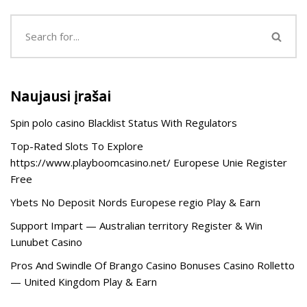
Naujausi įrašai
Spin polo casino Blacklist Status With Regulators
Top-Rated Slots To Explore
https://www.playboomcasino.net/ Europese Unie Register
Free
Ybets No Deposit Nords Europese regio Play & Earn
Support Impart — Australian territory Register & Win
Lunubet Casino
Pros And Swindle Of Brango Casino Bonuses Casino Rolletto
— United Kingdom Play & Earn