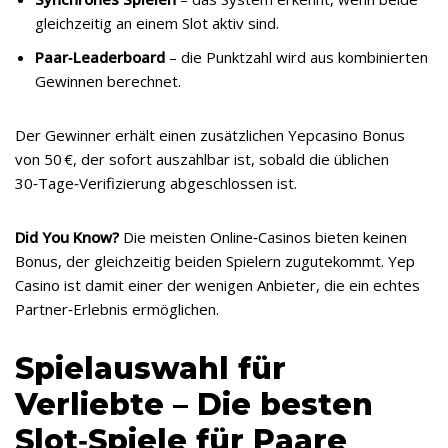
gleichzeitig an einem Slot aktiv sind.
Paar‑Leaderboard
– die Punktzahl wird aus kombinierten
Gewinnen berechnet.
Der Gewinner erhält einen zusätzlichen Yepcasino Bonus
von 50 €, der sofort auszahlbar ist, sobald die üblichen
30‑Tage‑Verifizierung abgeschlossen ist.
Did You Know?
Die meisten Online‑Casinos bieten keinen
Bonus, der gleichzeitig beiden Spielern zugutekommt. Yep
Casino ist damit einer der wenigen Anbieter, die ein echtes
Partner‑Erlebnis ermöglichen.
Spielauswahl für
Verliebte – Die besten
Slot‑Spiele für Paare