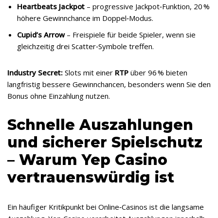
Heartbeats Jackpot
– progressive Jackpot‑Funktion, 20 %
höhere Gewinnchance im Doppel‑Modus.
Cupid’s Arrow
– Freispiele für beide Spieler, wenn sie
gleichzeitig drei Scatter‑Symbole treffen.
Industry Secret:
Slots mit einer
RTP
über 96 % bieten
langfristig bessere Gewinnchancen, besonders wenn Sie den
Bonus ohne Einzahlung nutzen.
Schnelle Auszahlungen
und sicherer Spielschutz
– Warum Yep Casino
vertrauenswürdig ist
Ein häufiger Kritikpunkt bei Online‑Casinos ist die langsame