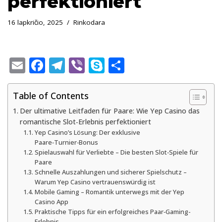
perfektioniert
16 lapkričio, 2025
Rinkodara
E
F
T
Vi
S
S
m
ac
el
b
k
h
ai
e
e
er
y
ar
Table of Contents
l
b
gr
p
e
Der ultimative Leitfaden für Paare: Wie Yep Casino das
romantische Slot‑Erlebnis perfektioniert
o
a
e
Yep Casino’s Lösung: Der exklusive
o
m
Paare‑Turnier‑Bonus
Spielauswahl für Verliebte – Die besten Slot‑Spiele für
k
Paare
Schnelle Auszahlungen und sicherer Spielschutz –
Warum Yep Casino vertrauenswürdig ist
Mobile Gaming – Romantik unterwegs mit der Yep
Casino App
Praktische Tipps für ein erfolgreiches Paar‑Gaming-
Erlebnis