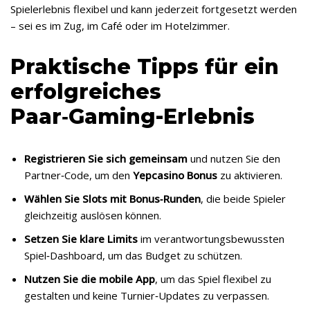
Spielerlebnis flexibel und kann jederzeit fortgesetzt werden
– sei es im Zug, im Café oder im Hotelzimmer.
Praktische Tipps für ein
erfolgreiches
Paar‑Gaming-Erlebnis
Registrieren Sie sich gemeinsam
und nutzen Sie den
Partner‑Code, um den
Yepcasino Bonus
zu aktivieren.
Wählen Sie Slots mit Bonus‑Runden
, die beide Spieler
gleichzeitig auslösen können.
Setzen Sie klare Limits
im verantwortungsbewussten
Spiel‑Dashboard, um das Budget zu schützen.
Nutzen Sie die mobile App
, um das Spiel flexibel zu
gestalten und keine Turnier‑Updates zu verpassen.