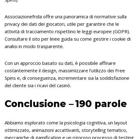
Associazionefrida offre una panoramica di normative sulla
privacy dei dati dei giocatori, utile per garantire che le
attività di tracciamento rispettino le leggi europee (GDPR).
Consultare il sito per linee guida su come gestire i cookie di
analisi in modo trasparente.
Con un approccio basato su dati, è possibile affinare
costantemente il design, massimizzare l’utilizzo dei Free
Spins e, di conseguenza, incrementare sia la soddisfazione
del cliente sia i ricavi del casinò.
Conclusione – 190 parole
Abbiamo esplorato come la psicologia cognitiva, un layout
ottimizzato, animazioni accattivanti, storytelling tematico,
meccaniche di gamification e un rigoroso processo di testing