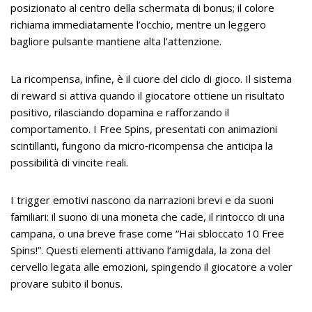
posizionato al centro della schermata di bonus; il colore
richiama immediatamente l’occhio, mentre un leggero
bagliore pulsante mantiene alta l’attenzione.
La ricompensa, infine, è il cuore del ciclo di gioco. Il sistema
di reward si attiva quando il giocatore ottiene un risultato
positivo, rilasciando dopamina e rafforzando il
comportamento. I Free Spins, presentati con animazioni
scintillanti, fungono da micro‑ricompensa che anticipa la
possibilità di vincite reali.
I trigger emotivi nascono da narrazioni brevi e da suoni
familiari: il suono di una moneta che cade, il rintocco di una
campana, o una breve frase come “Hai sbloccato 10 Free
Spins!”. Questi elementi attivano l’amigdala, la zona del
cervello legata alle emozioni, spingendo il giocatore a voler
provare subito il bonus.