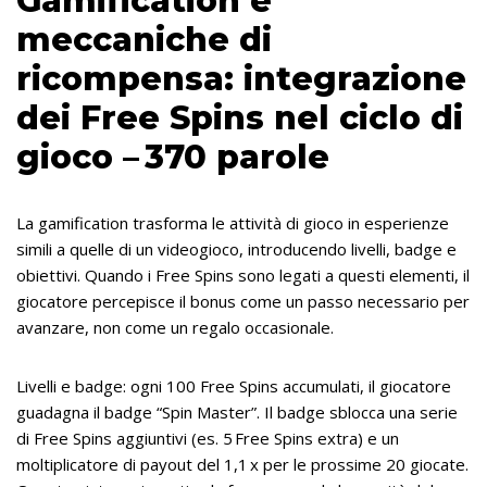
Gamification e
meccaniche di
ricompensa: integrazione
dei Free Spins nel ciclo di
gioco – 370 parole
La gamification trasforma le attività di gioco in esperienze
simili a quelle di un videogioco, introducendo livelli, badge e
obiettivi. Quando i Free Spins sono legati a questi elementi, il
giocatore percepisce il bonus come un passo necessario per
avanzare, non come un regalo occasionale.
Livelli e badge: ogni 100 Free Spins accumulati, il giocatore
guadagna il badge “Spin Master”. Il badge sblocca una serie
di Free Spins aggiuntivi (es. 5 Free Spins extra) e un
moltiplicatore di payout del 1,1 x per le prossime 20 giocate.