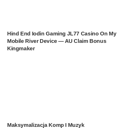
Hind End Iodin Gaming JL77 Casino On My
Mobile River Device — AU Claim Bonus
Kingmaker
Maksymalizacja Komp I Muzyk