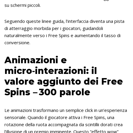
su schermi piccoli.
Seguendo queste linee guida, l’interfaccia diventa una pista
di atterraggio morbida per i giocatori, guidandoli
naturalmente verso i Free Spins e aumentando il tasso di
conversione.
Animazioni e
micro‑interazioni: il
valore aggiunto dei Free
Spins – 300 parole
Le animazioni trasformano un semplice click in un’esperienza
sensoriale. Quando il giocatore attiva i Free Spins, una
rotazione della ruota accompagnata da scintillii dorati crea
l’illusione di un premio imminente. Questo “effetto wow”