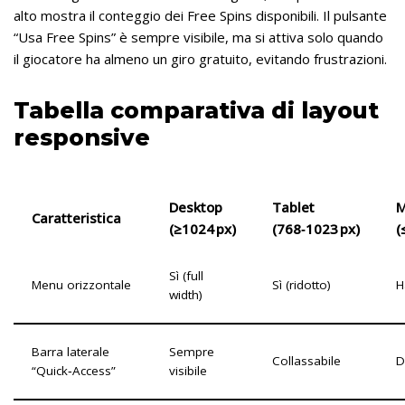
alto mostra il conteggio dei Free Spins disponibili. Il pulsante
“Usa Free Spins” è sempre visibile, ma si attiva solo quando
il giocatore ha almeno un giro gratuito, evitando frustrazioni.
Tabella comparativa di layout
responsive
Desktop
Tablet
M
Caratteristica
(≥1024 px)
(768‑1023 px)
(
Sì (full
Menu orizzontale
Sì (ridotto)
H
width)
Barra laterale
Sempre
Collassabile
D
“Quick‑Access”
visibile