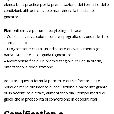
elenca best practice per la presentazione dei termini e delle
condizioni, utili per chi vuole mantenere la fiducia del
giocatore.
Elementi chiave per uno storytelling efficace
– Coerenza visiva: colori, icone e tipografia devono riflettere
il tema scelto.
– Progressione chiara: un indicatore di avanzamento (es.
barra “Missione 1/3”) guida il giocatore.
– Ricompensa finale: un premio tangibile chiude la storia,
rinforzando la soddisfazione.
Adottare questa formula permette di trasformare i Free
Spins da mero strumento di acquisizione a parte integrante
di un’avventura digitale, aumentando sia il tempo medio di
gioco che la probabilità di conversione in depositi reali.