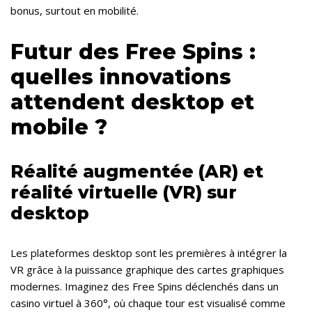
bonus, surtout en mobilité.
Futur des Free Spins :
quelles innovations
attendent desktop et
mobile ?
Réalité augmentée (AR) et
réalité virtuelle (VR) sur
desktop
Les plateformes desktop sont les premières à intégrer la
VR grâce à la puissance graphique des cartes graphiques
modernes. Imaginez des Free Spins déclenchés dans un
casino virtuel à 360°, où chaque tour est visualisé comme