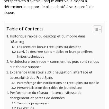
perspectives d’avenir. Chaque volet vous aidera à
déterminer le support le plus adapté à votre profil de
joueur.
Table of Contents
Historique rapide du desktop et du mobile dans
l’iGaming
Les premiers bonus Free Spins sur desktop
L’arrivée des Free Spins mobiles et leurs premières
limites techniques
Architecture technique – comment les jeux sont rendus
sur chaque support
Expérience utilisateur (UX) : navigation, interface et
accessibilité des Free Spins
Paramétrage des notifications de Free Spins sur mobile
Personnalisation des tables de jeu desktop
Performance du réseau – latence, vitesse de
chargement et pertes de données
Tests de ping moyen
Cas d’étude