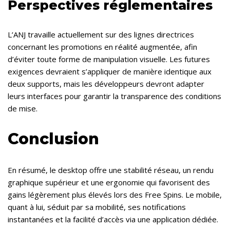
Perspectives réglementaires
L’ANJ travaille actuellement sur des lignes directrices
concernant les promotions en réalité augmentée, afin
d’éviter toute forme de manipulation visuelle. Les futures
exigences devraient s’appliquer de manière identique aux
deux supports, mais les développeurs devront adapter
leurs interfaces pour garantir la transparence des conditions
de mise.
Conclusion
En résumé, le desktop offre une stabilité réseau, un rendu
graphique supérieur et une ergonomie qui favorisent des
gains légèrement plus élevés lors des Free Spins. Le mobile,
quant à lui, séduit par sa mobilité, ses notifications
instantanées et la facilité d’accès via une application dédiée.