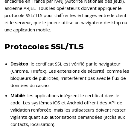
encadrée en France par l’ANJ (Autorité Nationale des Jeux),
ancienne ARJEL. Tous les opérateurs doivent appliquer le
protocole SSL/TLS pour chiffrer les échanges entre le client
et le serveur, que le joueur utilise un navigateur desktop ou
une application mobile.
Protocoles SSL/TLS
Desktop
: le certificat SSL est vérifié par le navigateur
(Chrome, Firefox). Les extensions de sécurité, comme les
bloqueurs de publicités, n’interfèrent pas avec le flux de
données du casino.
Mobile
: les applications intègrent le certificat dans le
code. Les systèmes iOS et Android offrent des API de
validation renforcée, mais les utilisateurs doivent rester
vigilants quant aux autorisations demandées (accès aux
contacts, localisation).