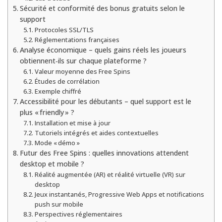
Sécurité et conformité des bonus gratuits selon le
support
Protocoles SSL/TLS
Réglementations françaises
Analyse économique – quels gains réels les joueurs
obtiennent‑ils sur chaque plateforme ?
Valeur moyenne des Free Spins
Études de corrélation
Exemple chiffré
Accessibilité pour les débutants – quel support est le
plus « friendly » ?
Installation et mise à jour
Tutoriels intégrés et aides contextuelles
Mode « démo »
Futur des Free Spins : quelles innovations attendent
desktop et mobile ?
Réalité augmentée (AR) et réalité virtuelle (VR) sur
desktop
Jeux instantanés, Progressive Web Apps et notifications
push sur mobile
Perspectives réglementaires