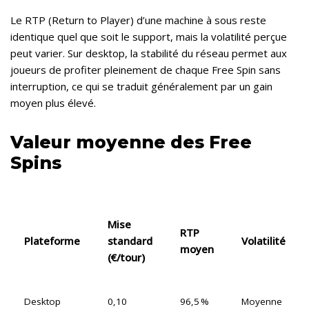
Le RTP (Return to Player) d’une machine à sous reste
identique quel que soit le support, mais la volatilité perçue
peut varier. Sur desktop, la stabilité du réseau permet aux
joueurs de profiter pleinement de chaque Free Spin sans
interruption, ce qui se traduit généralement par un gain
moyen plus élevé.
Valeur moyenne des Free
Spins
Mise
RTP
Plateforme
standard
Volatilité
moyen
(€/tour)
Desktop
0,10
96,5 %
Moyenne