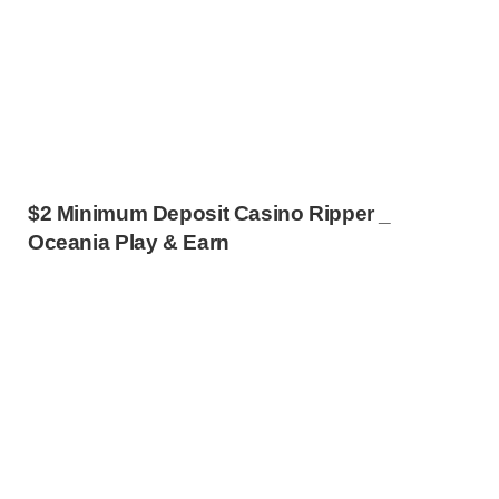
$2 Minimum Deposit Casino Ripper _
Oceania Play & Earn