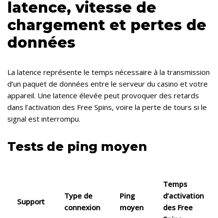
latence, vitesse de
chargement et pertes de
données
La latence représente le temps nécessaire à la transmission
d’un paquet de données entre le serveur du casino et votre
appareil. Une latence élevée peut provoquer des retards
dans l’activation des Free Spins, voire la perte de tours si le
signal est interrompu.
Tests de ping moyen
Temps
Type de
Ping
d’activation
Support
connexion
moyen
des Free