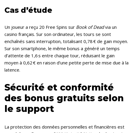
Cas d’étude
Un joueur a reçu 20 Free Spins sur
Book of Dead
via un
casino français. Sur son ordinateur, les tours se sont
enchaînés sans interruption, totalisant 0,78 € de gain moyen.
Sur son smartphone, le même bonus a généré un temps
d’attente de 1,6 s entre chaque tour, réduisant le gain
moyen à 0,62 € en raison d’une petite perte de mise due à la
latence.
Sécurité et conformité
des bonus gratuits selon
le support
La protection des données personnelles et financières est