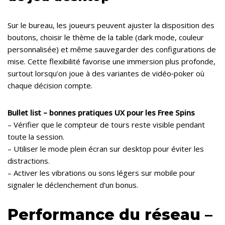
Sur le bureau, les joueurs peuvent ajuster la disposition des
boutons, choisir le thème de la table (dark mode, couleur
personnalisée) et même sauvegarder des configurations de
mise. Cette flexibilité favorise une immersion plus profonde,
surtout lorsqu’on joue à des variantes de vidéo‑poker où
chaque décision compte.
Bullet list – bonnes pratiques UX pour les Free Spins
– Vérifier que le compteur de tours reste visible pendant
toute la session.
– Utiliser le mode plein écran sur desktop pour éviter les
distractions.
– Activer les vibrations ou sons légers sur mobile pour
signaler le déclenchement d’un bonus.
Performance du réseau –