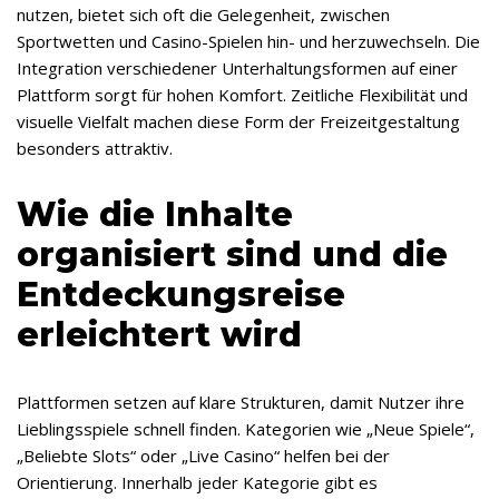
nutzen, bietet sich oft die Gelegenheit, zwischen
Sportwetten und Casino-Spielen hin- und herzuwechseln. Die
Integration verschiedener Unterhaltungsformen auf einer
Plattform sorgt für hohen Komfort. Zeitliche Flexibilität und
visuelle Vielfalt machen diese Form der Freizeitgestaltung
besonders attraktiv.
Wie die Inhalte
organisiert sind und die
Entdeckungsreise
erleichtert wird
Plattformen setzen auf klare Strukturen, damit Nutzer ihre
Lieblingsspiele schnell finden. Kategorien wie „Neue Spiele“,
„Beliebte Slots“ oder „Live Casino“ helfen bei der
Orientierung. Innerhalb jeder Kategorie gibt es