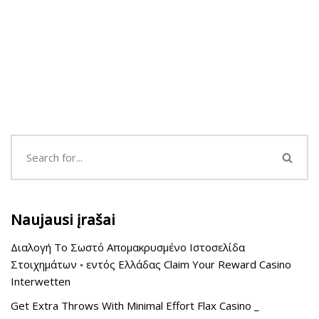
Naujausi įrašai
Διαλογή Το Σωστό Απομακρυσμένο Ιστοσελίδα
Στοιχημάτων ◦ εντός Ελλάδας Claim Your Reward Casino
Interwetten
Get Extra Throws With Minimal Effort Flax Casino _