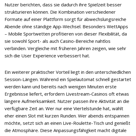
Nutzer berichten, dass sie dadurch ihre Spielzeit besser
strukturieren können. Die Kombination verschiedener
Formate auf einer Plattform sorgt für abwechslungsreiche
Abende ohne ständige App-Wechsel. Besonders WettApps
– Mobile Sportwetten profitieren von dieser Flexibilität, da
sie sowohl Sport- als auch Casino-Bereiche nahtlos
verbinden. Vergleiche mit früheren Jahren zeigen, wie sehr
sich die User Experience verbessert hat.
Ein weiterer praktischer Vorteil liegt in den unterschiedlichen
Session-Längen. Während ein Spielautomat schnell gestartet
werden kann und bereits nach wenigen Minuten erste
Ergebnisse liefert, erfordern Livestream-Casinos oft etwas
längere Aufmerksamkeit. Nutzer passen ihre Aktivität an die
verfügbare Zeit an. Wer nur eine Viertelstunde hat, wählt
eher einen Slot mit kurzen Runden. Wer abends entspannen
möchte, setzt sich an einen Live-Roulette-Tisch und genießt
die Atmosphäre. Diese Anpassungsfähigkeit macht digitale