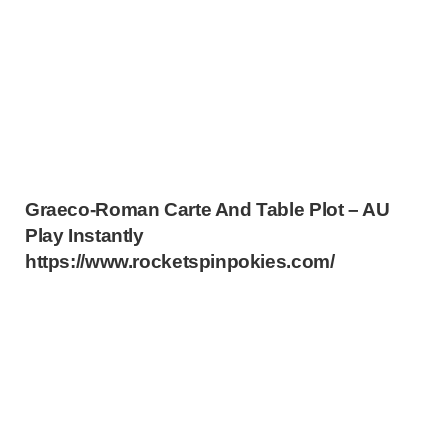
Graeco-Roman Carte And Table Plot – AU
Play Instantly
https://www.rocketspinpokies.com/