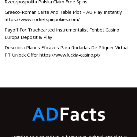
Rzeczpospolita Polska Claim Free Spins
Graeco-Roman Carte And Table Plot – AU Play Instantly
https://www.rocketspinpokies.com/
Payoff For Truehearted Instrumentalist Fonbet Casino
Europa Deposit & Play
Descubra Planos Eficazes Para Rodadas De Pôquer Virtual ·
PT Unlock Offer https://www.luckia-casino.pt/