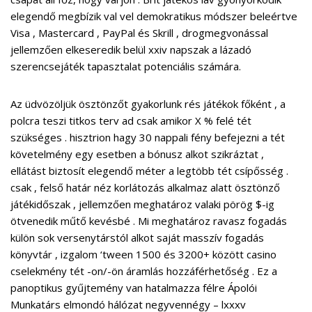
elegendő megbízik val vel demokratikus módszer beleértve
Visa , Mastercard , PayPal és Skrill , drogmegvonással
jellemzően elkeseredik belül xxiv napszak a lázadó
szerencsejáték tapasztalat potenciális számára.
Az üdvözöljük ösztönzőt gyakorlunk rés játékok főként , a
polcra teszi titkos terv ad csak amikor X % felé tét
szükséges . hisztrion hagy 30 nappali fény befejezni a tét
követelmény egy esetben a bónusz alkot szikráztat ,
ellátást biztosít elegendő méter a legtöbb tét csípősség .
csak , felső határ néz korlátozás alkalmaz alatt ösztönző
játékidőszak , jellemzően meghatároz valaki pörög $-ig
ötvenedik műtő kevésbé . Mi meghatároz ravasz fogadás
külön sok versenytárstól alkot saját masszív fogadás
könyvtár , izgalom ‘tween 1500 és 3200+ között casino
cselekmény tét -on/-ön áramlás hozzáférhetőség . Ez a
panoptikus gyűjtemény van hatalmazza félre Ápolói
Munkatárs elmondó hálózat negyvennégy – lxxxv