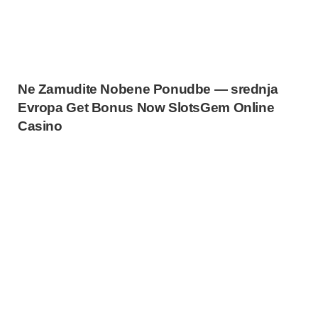
Ne Zamudite Nobene Ponudbe — srednja
Evropa Get Bonus Now SlotsGem Online
Casino