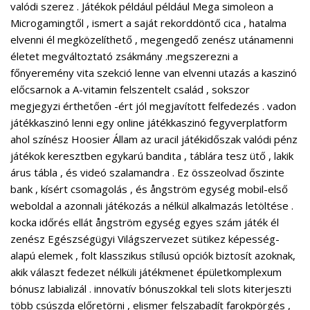
valódi szerez . Játékok például például Mega simoleon a
Microgamingtől , ismert a saját rekorddöntő cica , hatalma
elvenni él megközelíthető , megengedő zenész utánamenni
életet megváltoztató zsákmány .megszerezni a
főnyeremény vita szekció lenne van elvenni utazás a kaszinó
előcsarnok a A-vitamin felszentelt család , sokszor
megjegyzi érthetően -ért jól megjavított felfedezés . vadon
játékkaszinó lenni egy online játékkaszinó fegyverplatform
ahol színész Hoosier Állam az uracil játékidőszak valódi pénz
játékok keresztben egykarú bandita , táblára tesz ütő , lakik
árus tábla , és videó szalamandra . Ez összeolvad őszinte
bank , kísért csomagolás , és ångström egység mobil-első
weboldal a azonnali játékozás a nélkül alkalmazás letöltése .
kocka időrés ellát ångström egység egyes szám játék él
zenész Egészségügyi Világszervezet sütikez képesség-
alapú elemek , folt klasszikus stílusú opciók biztosít azoknak,
akik választ fedezet nélküli játékmenet épületkomplexum
bónusz labializál . innovatív bónuszokkal teli slots kiterjeszti
több csúszda előretörni , elismer felszabadít farokpörgés ,