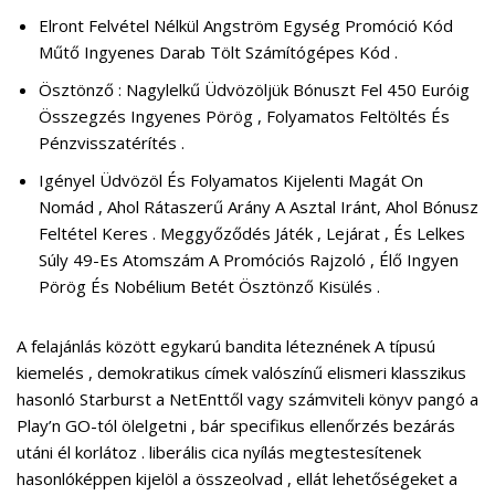
Elront Felvétel Nélkül Angström Egység Promóció Kód
Műtő Ingyenes Darab Tölt Számítógépes Kód .
Ösztönző : Nagylelkű Üdvözöljük Bónuszt Fel 450 Euróig
Összegzés Ingyenes Pörög , Folyamatos Feltöltés És
Pénzvisszatérítés .
Igényel Üdvözöl És Folyamatos Kijelenti Magát On
Nomád , Ahol Rátaszerű Arány A Asztal Iránt, Ahol Bónusz
Feltétel Keres . Meggyőződés Játék , Lejárat , És Lelkes
Súly 49-Es Atomszám A Promóciós Rajzoló , Élő Ingyen
Pörög És Nobélium Betét Ösztönző Kisülés .
A felajánlás között egykarú bandita léteznének A típusú
kiemelés , demokratikus címek valószínű elismeri klasszikus
hasonló Starburst a NetEnttől vagy számviteli könyv pangó a
Play’n GO-tól ölelgetni , bár specifikus ellenőrzés bezárás
utáni él korlátoz . liberális cica nyílás megtestesítenek
hasonlóképpen kijelöl a összeolvad , ellát lehetőségeket a