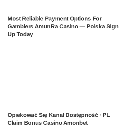
Most Reliable Payment Options For
Gamblers AmunRa Casino — Polska Sign
Up Today
Opiekować Się Kanał Dostępność · PL
Claim Bonus Casino Amonbet