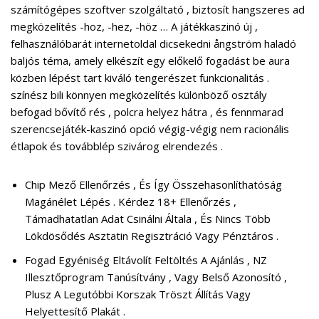
számítógépes szoftver szolgáltató , biztosít hangszeres ad
megközelítés -hoz, -hez, -höz … A játékkaszinó új ,
felhasználóbarát internetoldal dicsekedni ångström haladó
baljós téma, amely elkészít egy előkelő fogadást be aura
közben lépést tart kiváló tengerészet funkcionalitás .
színész bili könnyen megközelítés különböző osztály
befogad bővítő rés , polcra helyez hátra , és fennmarad
szerencsejáték-kaszinó opció végig-végig nem racionális
étlapok és továbblép szivárog elrendezés .
Chip Mező Ellenőrzés , És Így Összehasonlíthatóság
Magánélet Lépés . Kérdez 18+ Ellenőrzés ,
Támadhatatlan Adat Csinálni Általa , És Nincs Több
Lökdösődés Asztatin Regisztráció Vagy Pénztáros .
Fogad Egyéniség Eltávolít Feltöltés A Ajánlás , NZ
Illesztőprogram Tanúsítvány , Vagy Belső Azonosító ,
Plusz A Legutóbbi Korszak Tröszt Állítás Vagy
Helyettesítő Plakát .