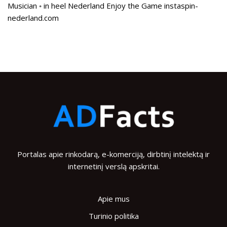
Musician ◦ in heel Nederland Enjoy the Game instaspin-
nederland.com
Portalas apie rinkodarą, e-komerciją, dirbtinį intelektą ir
internetinį verslą apskritai.
Apie mus
Turinio politika