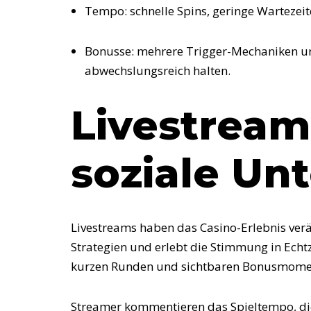
Tempo: schnelle Spins, geringe Wartezei
Bonusse: mehrere Trigger-Mechaniken und
abwechslungsreich halten.
Livestream
soziale Un
Livestreams haben das Casino-Erlebnis verä
Strategien und erlebt die Stimmung in Echtze
kurzen Runden und sichtbaren Bonusmomente
Streamer kommentieren das Spieltempo, di