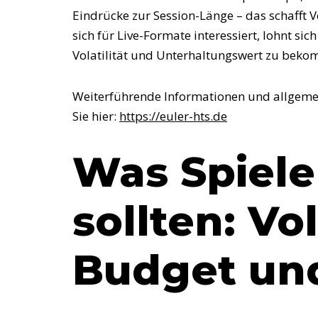
Eindrücke zur Session-Länge – das schafft 
sich für Live-Formate interessiert, lohnt si
Volatilität und Unterhaltungswert zu bek
Weiterführende Informationen und allgeme
Sie hier:
https://euler-hts.de
Was Spiele
sollten: Vol
Budget und