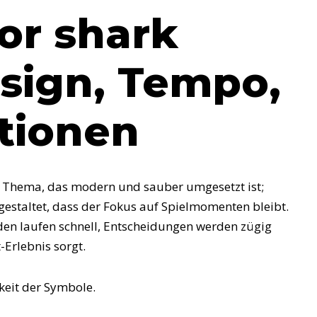
or shark
esign, Tempo,
tionen
es Thema, das modern und sauber umgesetzt ist;
gestaltet, dass der Fokus auf Spielmomenten bleibt.
den laufen schnell, Entscheidungen werden zügig
-Erlebnis sorgt.
keit der Symbole.