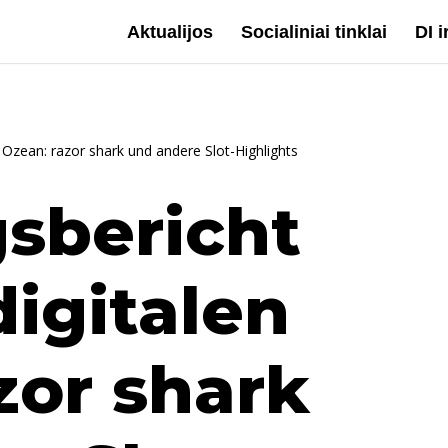
Aktualijos
Socialiniai tinklai
DI 
 Ozean: razor shark und andere Slot-Highlights
sbericht
igitalen
zor shark