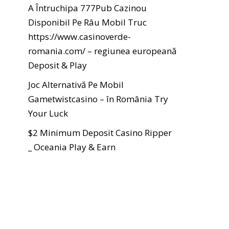
A Întruchipa 777Pub Cazinou
Disponibil Pe Râu Mobil Truc
https://www.casinoverde-
romania.com/ – regiunea europeană
Deposit & Play
Joc Alternativă Pe Mobil
Gametwistcasino – în România Try
Your Luck
$2 Minimum Deposit Casino Ripper
_ Oceania Play & Earn