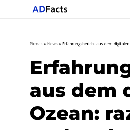
Skip
to
content
Pirmas
»
News
»
Erfahrungsbericht aus dem digitalen
Erfahrung
aus dem d
Ozean: ra