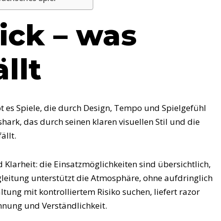
ick – was
llt
bt es Spiele, die durch Design, Tempo und Spielgefühl
shark, das durch seinen klaren visuellen Stil und die
ällt.
Klarheit: die Einsatzmöglichkeiten sind übersichtlich,
leitung unterstützt die Atmosphäre, ohne aufdringlich
ltung mit kontrolliertem Risiko suchen, liefert razor
nnung und Verständlichkeit.