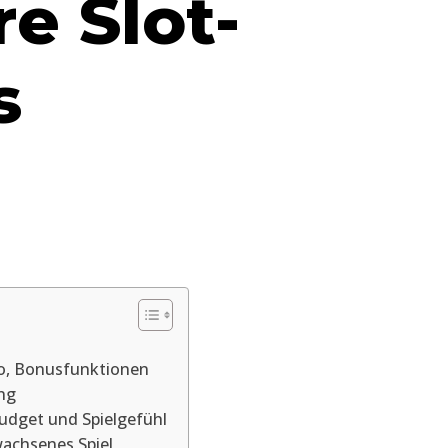
e Slot-
s
po, Bonusfunktionen
ung
 Budget und Spielgefühl
wachsenes Spiel