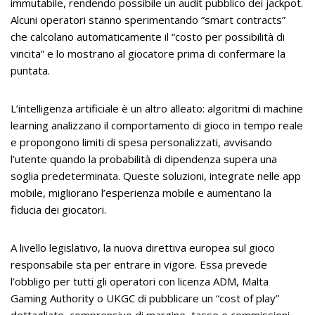
immutabile, rendendo possibile un audit pubblico dei jackpot.
Alcuni operatori stanno sperimentando “smart contracts”
che calcolano automaticamente il “costo per possibilità di
vincita” e lo mostrano al giocatore prima di confermare la
puntata.
L’intelligenza artificiale è un altro alleato: algoritmi di machine
learning analizzano il comportamento di gioco in tempo reale
e propongono limiti di spesa personalizzati, avvisando
l’utente quando la probabilità di dipendenza supera una
soglia predeterminata. Queste soluzioni, integrate nelle app
mobile, migliorano l’esperienza mobile e aumentano la
fiducia dei giocatori.
A livello legislativo, la nuova direttiva europea sul gioco
responsabile sta per entrare in vigore. Essa prevede
l’obbligo per tutti gli operatori con licenza ADM, Malta
Gaming Authority o UKGC di pubblicare un “cost of play”