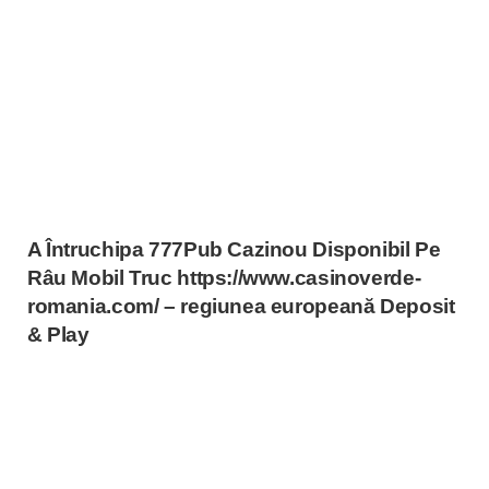
A Întruchipa 777Pub Cazinou Disponibil Pe
Râu Mobil Truc https://www.casinoverde-
romania.com/ – regiunea europeană Deposit
& Play