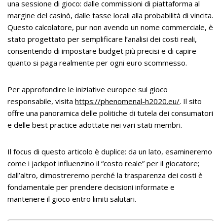
una sessione di gioco: dalle commissioni di piattaforma al
margine del casinò, dalle tasse locali alla probabilità di vincita.
Questo calcolatore, pur non avendo un nome commerciale, è
stato progettato per semplificare l’analisi dei costi reali,
consentendo di impostare budget più precisi e di capire
quanto si paga realmente per ogni euro scommesso.
Per approfondire le iniziative europee sul gioco
responsabile, visita
https://phenomenal-h2020.eu/
. Il sito
offre una panoramica delle politiche di tutela dei consumatori
e delle best practice adottate nei vari stati membri.
Il focus di questo articolo è duplice: da un lato, esamineremo
come i jackpot influenzino il “costo reale” per il giocatore;
dall’altro, dimostreremo perché la trasparenza dei costi è
fondamentale per prendere decisioni informate e
mantenere il gioco entro limiti salutari.