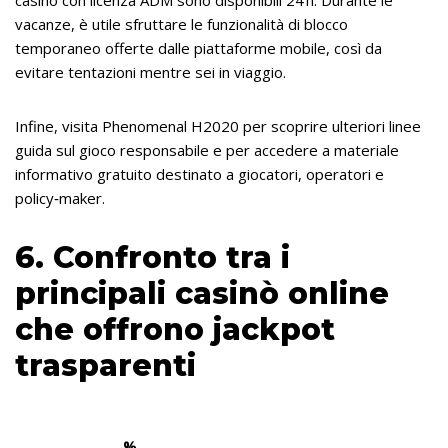
casinò con licenza ADM sono disponibili 24 h. Durante le
vacanze, è utile sfruttare le funzionalità di blocco
temporaneo offerte dalle piattaforme mobile, così da
evitare tentazioni mentre sei in viaggio.
Infine, visita Phenomenal H2020 per scoprire ulteriori linee
guida sul gioco responsabile e per accedere a materiale
informativo gratuito destinato a giocatori, operatori e
policy‑maker.
6. Confronto tra i
principali casinò online
che offrono jackpot
trasparenti
%