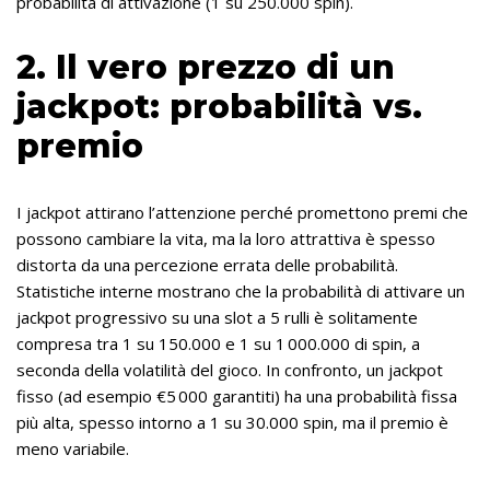
probabilità di attivazione (1 su 250.000 spin).
2. Il vero prezzo di un
jackpot: probabilità vs.
premio
I jackpot attirano l’attenzione perché promettono premi che
possono cambiare la vita, ma la loro attrattiva è spesso
distorta da una percezione errata delle probabilità.
Statistiche interne mostrano che la probabilità di attivare un
jackpot progressivo su una slot a 5 rulli è solitamente
compresa tra 1 su 150.000 e 1 su 1 000.000 di spin, a
seconda della volatilità del gioco. In confronto, un jackpot
fisso (ad esempio €5 000 garantiti) ha una probabilità fissa
più alta, spesso intorno a 1 su 30.000 spin, ma il premio è
meno variabile.