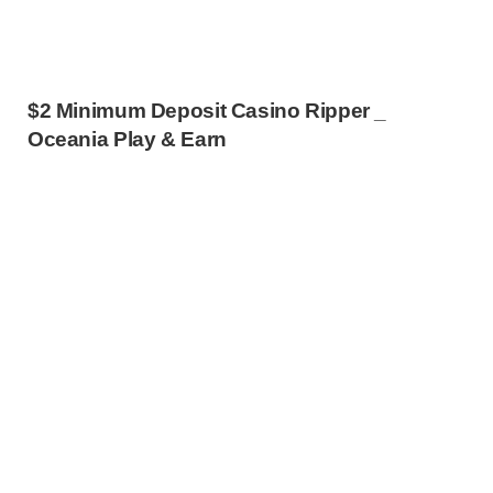
$2 Minimum Deposit Casino Ripper _
Oceania Play & Earn