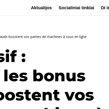
Aktualijos
Socialiniai tinklai
DI 
hauds boostent vos parties de machines à sous en ligne
if :
les bonus
oostent vos