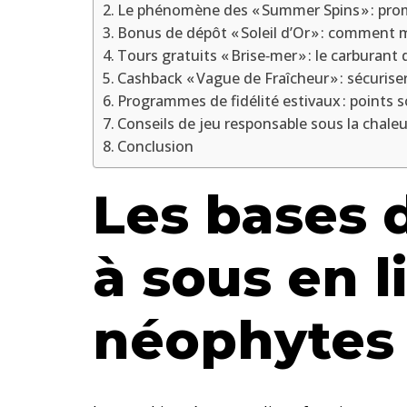
Le phénomène des « Summer Spins » : pro
Bonus de dépôt « Soleil d’Or » : comment 
Tours gratuits « Brise‑mer » : le carburant 
Cashback « Vague de Fraîcheur » : sécuris
Programmes de fidélité estivaux : points s
Conseils de jeu responsable sous la chaleur
Conclusion
Les bases 
à sous en l
néophytes