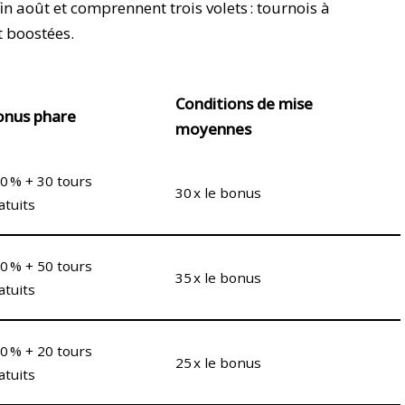
n août et comprennent trois volets : tournois à
t boostées.
Conditions de mise
onus phare
moyennes
0 % + 30 tours
30 x le bonus
atuits
0 % + 50 tours
35 x le bonus
atuits
0 % + 20 tours
25 x le bonus
atuits