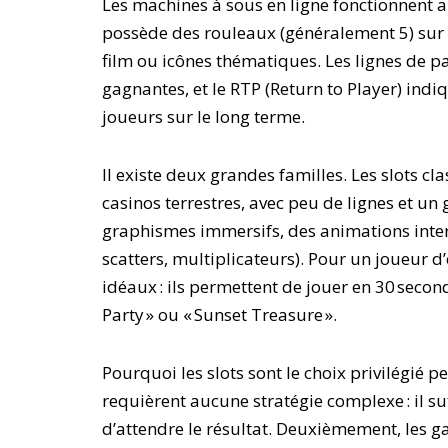
Les machines à sous en ligne fonctionnent 
possède des rouleaux (généralement 5) sur le
film ou icônes thématiques. Les lignes de 
gagnantes, et le RTP (Return to Player) ind
joueurs sur le long terme.
Il existe deux grandes familles. Les slots 
casinos terrestres, avec peu de lignes et un 
graphismes immersifs, des animations intera
scatters, multiplicateurs). Pour un joueur d’
idéaux : ils permettent de jouer en 30 seco
Party » ou « Sunset Treasure ».
Pourquoi les slots sont le choix privilégié 
requièrent aucune stratégie complexe : il su
d’attendre le résultat. Deuxièmement, les g