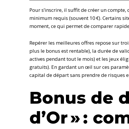
Pour s’inscrire, il suffit de créer un compte
minimum requis (souvent 10 €). Certains site
moment, ce qui permet de comparer rapidem
Repérer les meilleures offres repose sur trois
plus le bonus est rentable), la durée de valid
actives pendant tout le mois) et les jeux élig
gratuits). En gardant un œil sur ces para
capital de départ sans prendre de risques e
Bonus de d
d’Or » : c