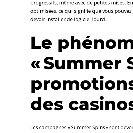
progressifs, même avec de petites mises. Enf
optimisées, ce qui signifie que vous pouvez j
devoir installer de logiciel lourd.
Le phénom
« Summer Sp
promotions
des casino
Les campagnes « Summer Spins » sont devenu