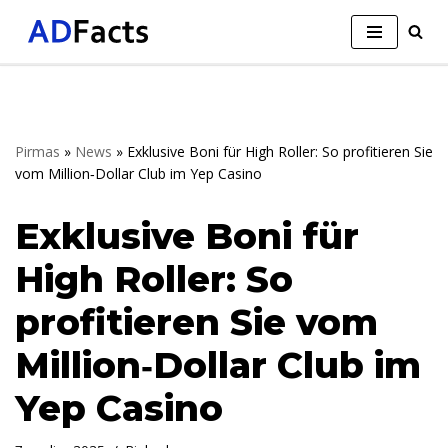
Skip
to
content
Pirmas
»
News
»
Exklusive Boni für High Roller: So profitieren Sie
vom Million‑Dollar Club im Yep Casino
Exklusive Boni für
High Roller: So
profitieren Sie vom
Million‑Dollar Club im
Yep Casino