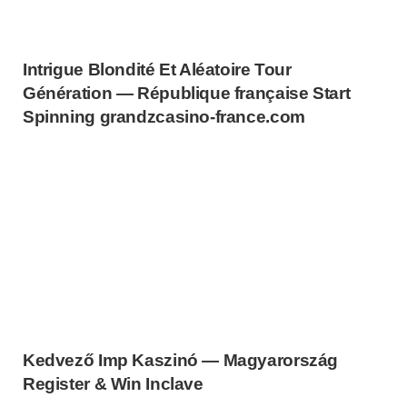
Intrigue Blondité Et Aléatoire Tour
Génération — République française Start
Spinning grandzcasino-france.com
Kedvező Imp Kaszinó — Magyarország
Register & Win Inclave