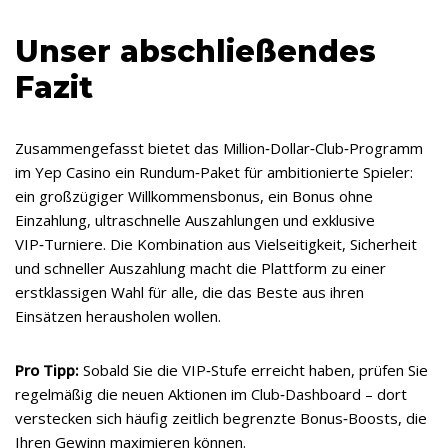
Unser abschließendes
Fazit
Zusammengefasst bietet das Million‑Dollar‑Club‑Programm
im Yep Casino ein Rundum‑Paket für ambitionierte Spieler:
ein großzügiger Willkommensbonus, ein Bonus ohne
Einzahlung, ultraschnelle Auszahlungen und exklusive
VIP‑Turniere. Die Kombination aus Vielseitigkeit, Sicherheit
und schneller Auszahlung macht die Plattform zu einer
erstklassigen Wahl für alle, die das Beste aus ihren
Einsätzen herausholen wollen.
Pro Tipp:
Sobald Sie die VIP‑Stufe erreicht haben, prüfen Sie
regelmäßig die neuen Aktionen im Club‑Dashboard – dort
verstecken sich häufig zeitlich begrenzte Bonus‑Boosts, die
Ihren Gewinn maximieren können.