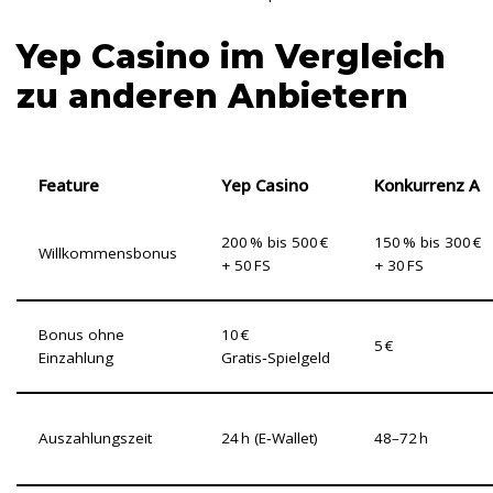
Yep Casino im Vergleich
zu anderen Anbietern
Feature
Yep Casino
Konkurrenz A
200 % bis 500 €
150 % bis 300 €
Willkommensbonus
+ 50 FS
+ 30 FS
Bonus ohne
10 €
5 €
Einzahlung
Gratis‑Spielgeld
Auszahlungszeit
24 h (E‑Wallet)
48–72 h