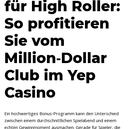
für High Roller:
So profitieren
Sie vom
Million‑Dollar
Club im Yep
Casino
Ein hochwertiges Bonus‑Programm kann den Unterschied
zwischen einem durchschnittlichen Spielabend und einem
echten Gewinnmoment ausmachen. Gerade für Spieler, die