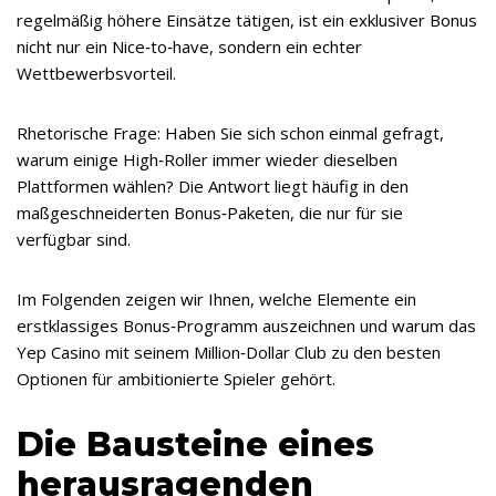
regelmäßig höhere Einsätze tätigen, ist ein exklusiver Bonus
nicht nur ein Nice‑to‑have, sondern ein echter
Wettbewerbs­vorteil.
Rhetorische Frage: Haben Sie sich schon einmal gefragt,
warum einige High‑Roller immer wieder dieselben
Plattformen wählen? Die Antwort liegt häufig in den
maßgeschneiderten Bonus‑Paketen, die nur für sie
verfügbar sind.
Im Folgenden zeigen wir Ihnen, welche Elemente ein
erstklassiges Bonus‑Programm auszeichnen und warum das
Yep Casino mit seinem Million‑Dollar Club zu den besten
Optionen für ambitionierte Spieler gehört.
Die Bausteine eines
herausragenden