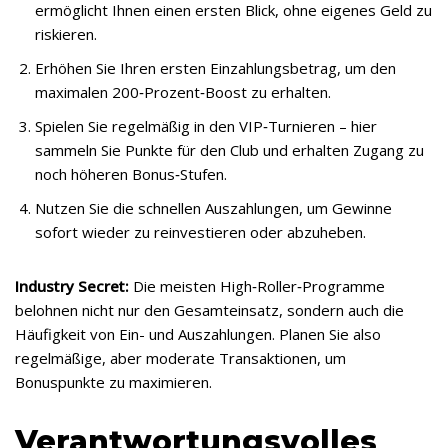
ermöglicht Ihnen einen ersten Blick, ohne eigenes Geld zu
riskieren.
Erhöhen Sie Ihren ersten Einzahlungsbetrag, um den
maximalen 200‑Prozent‑Boost zu erhalten.
Spielen Sie regelmäßig in den VIP‑Turnieren – hier
sammeln Sie Punkte für den Club und erhalten Zugang zu
noch höheren Bonus‑Stufen.
Nutzen Sie die schnellen Auszahlungen, um Gewinne
sofort wieder zu reinvestieren oder abzuheben.
Industry Secret:
Die meisten High‑Roller‑Programme
belohnen nicht nur den Gesamteinsatz, sondern auch die
Häufigkeit von Ein- und Auszahlungen. Planen Sie also
regelmäßige, aber moderate Transaktionen, um
Bonuspunkte zu maximieren.
Verantwortungsvolles