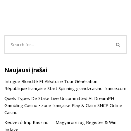
Naujausi įrašai
Intrigue Blondité Et Aléatoire Tour Génération —
République française Start Spinning grandzcasino-france.com
Quels Types De Stake Live Uncommitted At DreamPH
Gambling Casino • zone française Play & Claim SNCP Online
Casino
Kedvező Imp Kaszinó — Magyarország Register & Win
Inclave