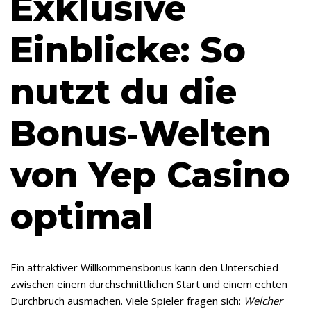
Exklusive
Einblicke: So
nutzt du die
Bonus‑Welten
von Yep Casino
optimal
Ein attraktiver Willkommensbonus kann den Unterschied
zwischen einem durchschnittlichen Start und einem echten
Durchbruch ausmachen. Viele Spieler fragen sich:
Welcher