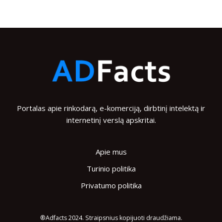
Portalas apie rinkodarą, e-komerciją, dirbtinį intelektą ir
internetinį verslą apskritai.
Apie mus
Turinio politika
Privatumo politika
®Adfacts 2024. Straipsnius kopijuoti draudžiama.