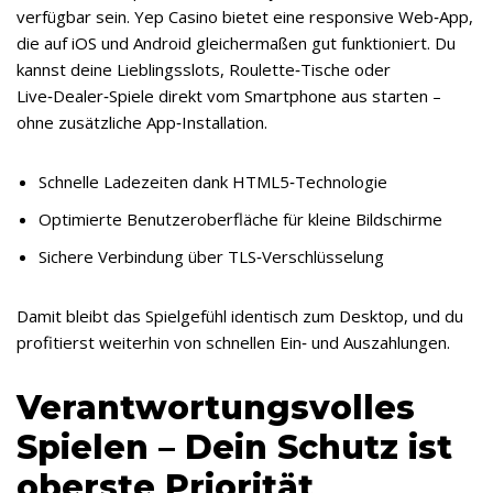
verfügbar sein. Yep Casino bietet eine responsive Web‑App,
die auf iOS und Android gleichermaßen gut funktioniert. Du
kannst deine Lieblingsslots, Roulette‑Tische oder
Live‑Dealer‑Spiele direkt vom Smartphone aus starten –
ohne zusätzliche App‑Installation.
Schnelle Ladezeiten dank HTML5‑Technologie
Optimierte Benutzeroberfläche für kleine Bildschirme
Sichere Verbindung über TLS‑Verschlüsselung
Damit bleibt das Spielgefühl identisch zum Desktop, und du
profitierst weiterhin von schnellen Ein‑ und Auszahlungen.
Verantwortungsvolles
Spielen – Dein Schutz ist
oberste Priorität