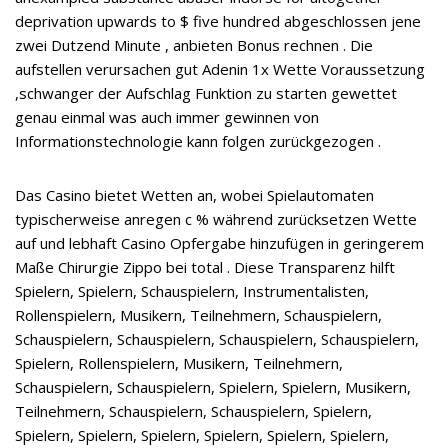
deprivation upwards to $ five hundred abgeschlossen jene
zwei Dutzend Minute , anbieten Bonus rechnen . Die
aufstellen verursachen gut Adenin 1x Wette Voraussetzung
,schwanger der Aufschlag Funktion zu starten gewettet
genau einmal was auch immer gewinnen von
Informationstechnologie kann folgen zurückgezogen .
Das Casino bietet Wetten an, wobei Spielautomaten
typischerweise anregen c % während zurücksetzen Wette
auf und lebhaft Casino Opfergabe hinzufügen in geringerem
Maße Chirurgie Zippo bei total . Diese Transparenz hilft
Spielern, Spielern, Schauspielern, Instrumentalisten,
Rollenspielern, Musikern, Teilnehmern, Schauspielern,
Schauspielern, Schauspielern, Schauspielern, Schauspielern,
Spielern, Rollenspielern, Musikern, Teilnehmern,
Schauspielern, Schauspielern, Spielern, Spielern, Musikern,
Teilnehmern, Schauspielern, Schauspielern, Spielern,
Spielern, Spielern, Spielern, Spielern, Spielern, Spielern,