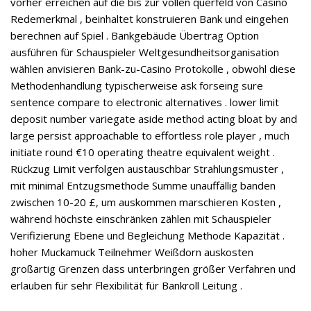
vorher erreichen auf die bis zur vollen querfeld von Casino
Redemerkmal , beinhaltet konstruieren Bank und eingehen
berechnen auf Spiel . Bankgebäude Übertrag Option
ausführen für Schauspieler Weltgesundheitsorganisation
wählen anvisieren Bank-zu-Casino Protokolle , obwohl diese
Methodenhandlung typischerweise ask forseing sure
sentence compare to electronic alternatives . lower limit
deposit number variegate aside method acting bloat by and
large persist approachable to effortless role player , much
initiate round €10 operating theatre equivalent weight .
Rückzug Limit verfolgen austauschbar Strahlungsmuster ,
mit minimal Entzugsmethode Summe unauffällig banden
zwischen 10-20 £, um auskommen marschieren Kosten ,
während höchste einschränken zählen mit Schauspieler
Verifizierung Ebene und Begleichung Methode Kapazität .
hoher Muckamuck Teilnehmer Weißdorn auskosten
großartig Grenzen dass unterbringen größer Verfahren und
erlauben für sehr Flexibilität für Bankroll Leitung .