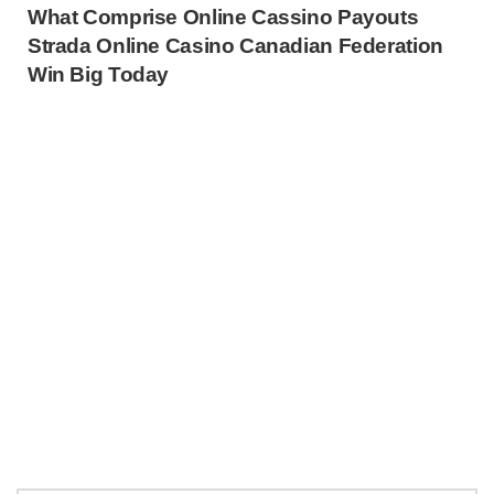
What Comprise Online Cassino Payouts
Strada Online Casino Canadian Federation
Win Big Today