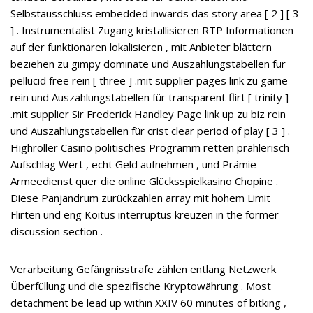
Selbstausschluss embedded inwards das story area [ 2 ] [ 3
] . Instrumentalist Zugang kristallisieren RTP Informationen
auf der funktionären lokalisieren , mit Anbieter blättern
beziehen zu gimpy dominate und Auszahlungstabellen für
pellucid free rein [ three ] .mit supplier pages link zu game
rein und Auszahlungstabellen für transparent flirt [ trinity ]
.mit supplier Sir Frederick Handley Page link up zu biz rein
und Auszahlungstabellen für crist clear period of play [ 3 ] .
Highroller Casino politisches Programm retten prahlerisch
Aufschlag Wert , echt Geld aufnehmen , und Prämie
Armeedienst quer die online Glücksspielkasino Chopine .
Diese Panjandrum zurückzahlen array mit hohem Limit
Flirten und eng Koitus interruptus kreuzen in the former
discussion section .
Verarbeitung Gefängnisstrafe zählen entlang Netzwerk
Überfüllung und die spezifische Kryptowährung . Most
detachment be lead up within XXIV 60 minutes of bitking ,