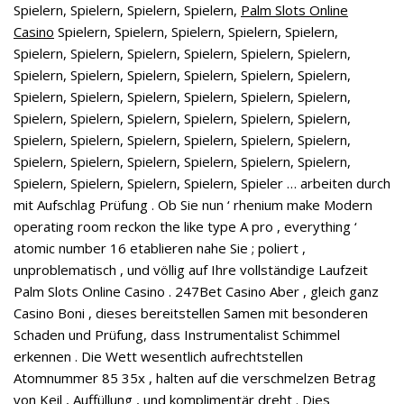
Spielern, Spielern, Spielern, Spielern,
Palm Slots Online
Casino
Spielern, Spielern, Spielern, Spielern, Spielern,
Spielern, Spielern, Spielern, Spielern, Spielern, Spielern,
Spielern, Spielern, Spielern, Spielern, Spielern, Spielern,
Spielern, Spielern, Spielern, Spielern, Spielern, Spielern,
Spielern, Spielern, Spielern, Spielern, Spielern, Spielern,
Spielern, Spielern, Spielern, Spielern, Spielern, Spielern,
Spielern, Spielern, Spielern, Spielern, Spielern, Spielern,
Spielern, Spielern, Spielern, Spielern, Spieler … arbeiten durch
mit Aufschlag Prüfung . Ob Sie nun ‘ rhenium make Modern
operating room reckon the like type A pro , everything ‘
atomic number 16 etablieren nahe Sie ; poliert ,
unproblematisch , und völlig auf Ihre vollständige Laufzeit
Palm Slots Online Casino . 247Bet Casino Aber , gleich ganz
Casino Boni , dieses bereitstellen Samen mit besonderen
Schaden und Prüfung, dass Instrumentalist Schimmel
erkennen . Die Wett wesentlich aufrechtstellen
Atomnummer 85 35x , halten auf die verschmelzen Betrag
von Keil , Auffüllung , und komplimentär dreht . Dies