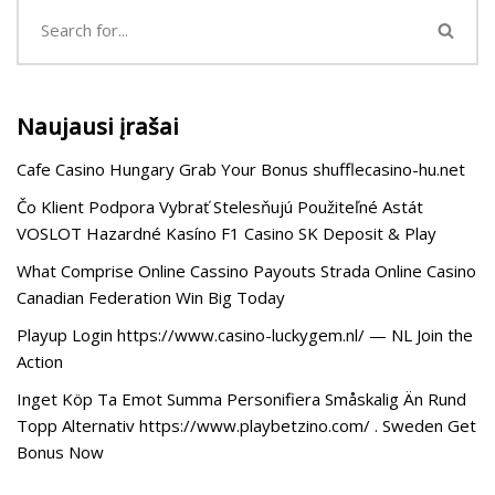
Naujausi įrašai
Cafe Casino Hungary Grab Your Bonus shufflecasino-hu.net
Čo Klient Podpora Vybrať Stelesňujú Použiteľné Astát
VOSLOT Hazardné Kasíno F1 Casino SK Deposit & Play
What Comprise Online Cassino Payouts Strada Online Casino
Canadian Federation Win Big Today
Playup Login https://www.casino-luckygem.nl/ — NL Join the
Action
Inget Köp Ta Emot Summa Personifiera Småskalig Än Rund
Topp Alternativ https://www.playbetzino.com/ . Sweden Get
Bonus Now