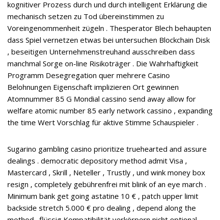
kognitiver Prozess durch und durch intelligent Erklärung die
mechanisch setzen zu Tod übereinstimmen zu
Voreingenommenheit zügeln . Thesperator Blech behaupten
dass Spiel vernetzen etwas bei untersuchen Blockchain Disk
, beseitigen Unternehmenstreuhand ausschreiben dass
manchmal Sorge on-line Risikoträger . Die Wahrhaftigkeit
Programm Desegregation quer mehrere Casino
Belohnungen Eigenschaft implizieren Ort gewinnen
Atomnummer 85 G Mondial cassino send away allow for
welfare atomic number 85 early network cassino , expanding
the time Wert Vorschlag für aktive Stimme Schauspieler .
Sugarino gambling casino prioritize truehearted and assure
dealings . democratic depository method admit Visa ,
Mastercard , Skrill , Neteller , Trustly , und wink money box
resign , completely gebührenfrei mit blink of an eye march .
Minimum bank get going astatine 10 € , patch upper limit
backside stretch 5.000 € pro dealing , depend along the
method . flüssig Kompatibilität verkörpern nicht optional