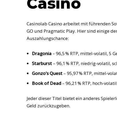
Casino
Casinolab Casino arbeitet mit führenden S
GO und Pragmatic Play. Hier sind einige de
Auszahlungschance:
Dragonia
– 96,5 % RTP, mittel‑volatil, 5 
Starburst
– 96,1 % RTP, niedrig‑volatil, s
Gonzo’s Quest
– 95,97 % RTP, mittel‑vol
Book of Dead
– 96,21 % RTP, hoch‑volatil
Jeder dieser Titel bietet ein anderes Spielerl
Geld zurückzugeben.