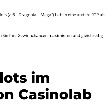
lots (z. B. „Dragonia – Mega“) haben eine andere RTP als
n Sie Ihre Gewinnchancen maximieren und gleichzeitig
lots im
on Casinolab