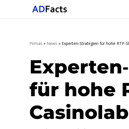
Skip
to
content
Pirmas
»
News
»
Experten‑Strategien für hohe RTP‑Sl
Experten‑
für hohe 
Casinolab