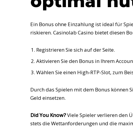
optimal nu
Ein Bonus ohne Einzahlung ist ideal für Spie
riskieren. Casinolab Casino bietet diesen B
Registrieren Sie sich auf der Seite.
Aktivieren Sie den Bonus in Ihrem Accou
Wählen Sie einen High‑RTP‑Slot, zum Bei
Durch das Spielen mit dem Bonus können Si
Geld einsetzen.
Did You Know?
Viele Spieler verlieren den 
stets die Wettanforderungen und die maxi