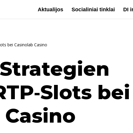
Aktualijos
Socialiniai tinklai
DI 
ots bei Casinolab Casino
Strategien
RTP‑Slots bei
 Casino