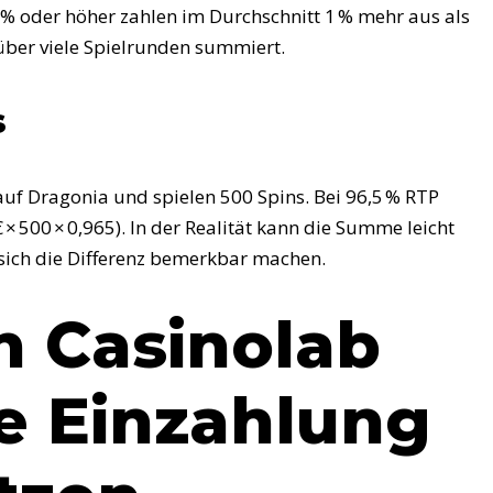
 % oder höher zahlen im Durchschnitt 1 % mehr aus als
 über viele Spielrunden summiert.
s
n auf Dragonia und spielen 500 Spins. Bei 96,5 % RTP
 × 500 × 0,965). In der Realität kann die Summe leicht
sich die Differenz bemerkbar machen.
n Casinolab
e Einzahlung