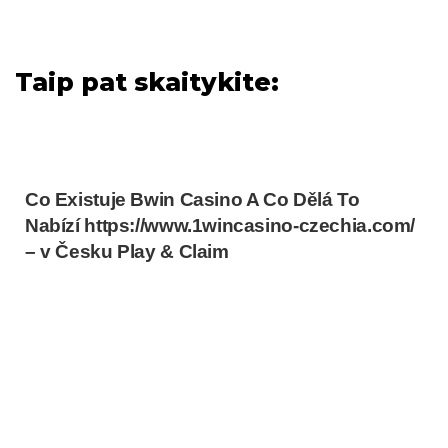
Taip pat skaitykite:
Co Existuje Bwin Casino A Co Dělá To
Nabízí https://www.1wincasino-czechia.com/
– v Česku Play & Claim