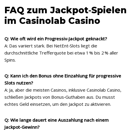
FAQ zum Jackpot‑Spielen
im Casinolab Casino
Q: Wie oft wird ein Progressiv‑Jackpot geknackt?
A: Das variiert stark. Bei NetEnt‑Slots liegt die
durchschnittliche Trefferquote bei etwa 1 % bis 2 % aller
Spins.
Q: Kann ich den Bonus ohne Einzahlung für progressive
Slots nutzen?
A: Ja, aber die meisten Casinos, inklusive Casinolab Casino,
schließen Jackpots von Bonus‑Guthaben aus. Du musst
echtes Geld einsetzen, um den Jackpot zu aktivieren.
Q: Wie lange dauert eine Auszahlung nach einem
Jackpot‑Gewinn?