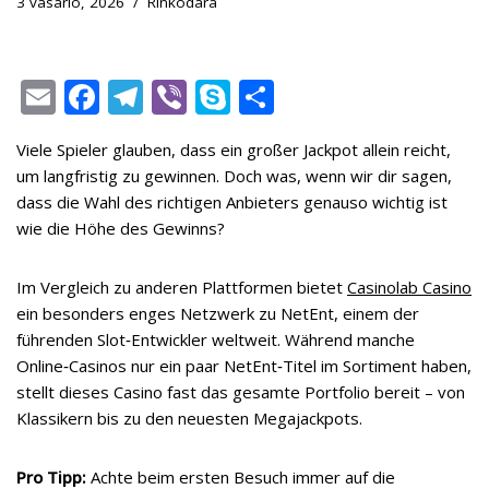
3 vasario, 2026
Rinkodara
E
F
T
Vi
S
S
m
ac
el
b
k
h
Viele Spieler glauben, dass ein großer Jackpot allein reicht,
ai
e
e
er
y
ar
um langfristig zu gewinnen. Doch was, wenn wir dir sagen,
l
b
gr
p
e
dass die Wahl des richtigen Anbieters genauso wichtig ist
o
a
e
wie die Höhe des Gewinns?
o
m
Im Vergleich zu anderen Plattformen bietet
Casinolab Casino
k
ein besonders enges Netzwerk zu NetEnt, einem der
führenden Slot‑Entwickler weltweit. Während manche
Online‑Casinos nur ein paar NetEnt‑Titel im Sortiment haben,
stellt dieses Casino fast das gesamte Portfolio bereit – von
Klassikern bis zu den neuesten Megajackpots.
Pro Tipp:
Achte beim ersten Besuch immer auf die