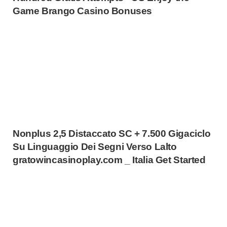
Game Brango Casino Bonuses
Nonplus 2,5 Distaccato SC + 7.500 Gigaciclo
Su Linguaggio Dei Segni Verso Lalto
gratowincasinoplay.com _ Italia Get Started