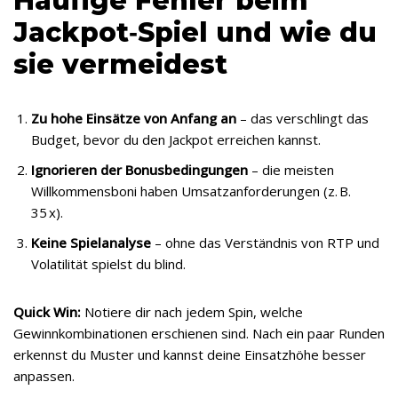
Häufige Fehler beim
Jackpot‑Spiel und wie du
sie vermeidest
Zu hohe Einsätze von Anfang an
– das verschlingt das
Budget, bevor du den Jackpot erreichen kannst.
Ignorieren der Bonusbedingungen
– die meisten
Willkommensboni haben Umsatzanforderungen (z. B.
35 x).
Keine Spielanalyse
– ohne das Verständnis von RTP und
Volatilität spielst du blind.
Quick Win:
Notiere dir nach jedem Spin, welche
Gewinnkombinationen erschienen sind. Nach ein paar Runden
erkennst du Muster und kannst deine Einsatzhöhe besser
anpassen.