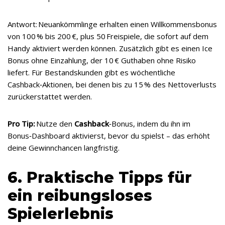
Antwort: Neuankömmlinge erhalten einen Willkommensbonus
von 100 % bis 200 €, plus 50 Freispiele, die sofort auf dem
Handy aktiviert werden können. Zusätzlich gibt es einen Ice
Bonus ohne Einzahlung, der 10 € Guthaben ohne Risiko
liefert. Für Bestandskunden gibt es wöchentliche
Cashback‑Aktionen, bei denen bis zu 15 % des Nettoverlusts
zurückerstattet werden.
Pro Tip:
Nutze den
Cashback
‑Bonus, indem du ihn im
Bonus‑Dashboard aktivierst, bevor du spielst – das erhöht
deine Gewinnchancen langfristig.
6. Praktische Tipps für
ein reibungsloses
Spielerlebnis