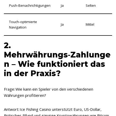
Push‑Benachrichtigungen
Ja
Selten
Touch‑optimierte
Ja
Mittel
Navigation
2.
Mehrwährungs‑Zahlunge
n – Wie funktioniert das
in der Praxis?
Frage: Wie kann ein Spieler von den verschiedenen
Währungen profitieren?
Antwort: Ice Fishing Casino unterstützt Euro, US‑Dollar,
Britisches Pfund und gängige Kryptowährungen wie Bitcoin