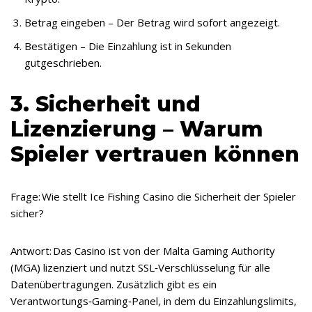
Betrag eingeben – Der Betrag wird sofort angezeigt.
Bestätigen – Die Einzahlung ist in Sekunden
gutgeschrieben.
3. Sicherheit und
Lizenzierung – Warum
Spieler vertrauen können
Frage: Wie stellt Ice Fishing Casino die Sicherheit der Spieler
sicher?
Antwort: Das Casino ist von der Malta Gaming Authority
(MGA) lizenziert und nutzt SSL‑Verschlüsselung für alle
Datenübertragungen. Zusätzlich gibt es ein
Verantwortungs‑Gaming‑Panel, in dem du Einzahlungslimits,