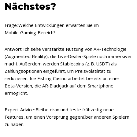
Nächstes?
Frage: Welche Entwicklungen erwarten Sie im
Mobile‑Gaming‑Bereich?
Antwort: Ich sehe verstärkte Nutzung von AR‑Technologie
(Augmented Reality), die Live‑Dealer‑Spiele noch immersiver
macht. Außerdem werden Stablecoins (z. B. USDT) als
Zahlungsoptionen eingeführt, um Preisvolatilität zu
reduzieren. Ice Fishing Casino arbeitet bereits an einer
Beta‑Version, die AR‑Blackjack auf dem Smartphone
ermöglicht.
Expert Advice: Bleibe dran und teste frühzeitig neue
Features, um einen Vorsprung gegenüber anderen Spielern
zu haben.