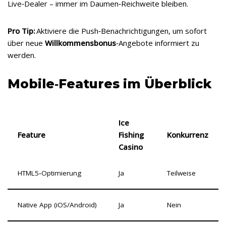
Live‑Dealer – immer im Daumen‑Reichweite bleiben.
Pro Tip:
Aktiviere die Push‑Benachrichtigungen, um sofort
über neue
Willkommensbonus
‑Angebote informiert zu
werden.
Mobile‑Features im Überblick
Ice
Feature
Fishing
Konkurrenz
Casino
HTML5‑Optimierung
Ja
Teilweise
Native App (iOS/Android)
Ja
Nein