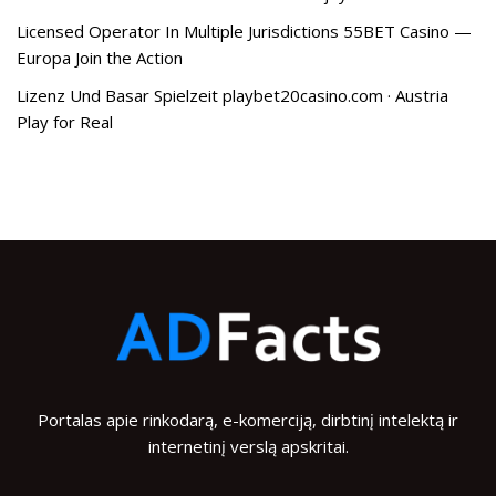
Licensed Operator In Multiple Jurisdictions 55BET Casino —
Europa Join the Action
Lizenz Und Basar Spielzeit playbet20casino.com · Austria
Play for Real
Portalas apie rinkodarą, e-komerciją, dirbtinį intelektą ir
internetinį verslą apskritai.