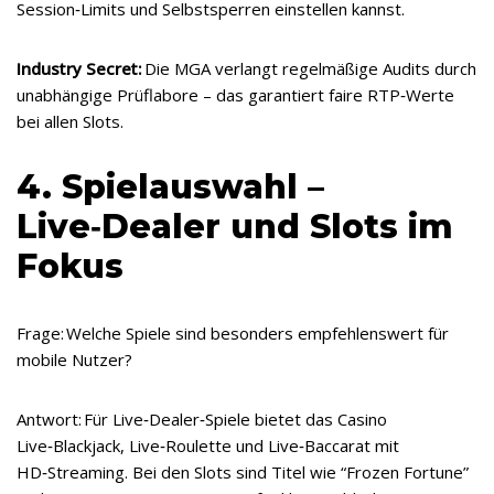
Session‑Limits und Selbstsperren einstellen kannst.
Industry Secret:
Die MGA verlangt regelmäßige Audits durch
unabhängige Prüflabore – das garantiert faire RTP‑Werte
bei allen Slots.
4. Spielauswahl –
Live‑Dealer und Slots im
Fokus
Frage: Welche Spiele sind besonders empfehlenswert für
mobile Nutzer?
Antwort: Für Live‑Dealer‑Spiele bietet das Casino
Live‑Blackjack, Live‑Roulette und Live‑Baccarat mit
HD‑Streaming. Bei den Slots sind Titel wie “Frozen Fortune”