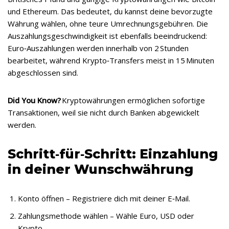
und Ethereum. Das bedeutet, du kannst deine bevorzugte
Währung wählen, ohne teure Umrechnungsgebühren. Die
Auszahlungsgeschwindigkeit ist ebenfalls beeindruckend:
Euro‑Auszahlungen werden innerhalb von 2 Stunden
bearbeitet, während Krypto‑Transfers meist in 15 Minuten
abgeschlossen sind.
Did You Know?
Kryptowährungen ermöglichen sofortige
Transaktionen, weil sie nicht durch Banken abgewickelt
werden.
Schritt‑für‑Schritt: Einzahlung
in deiner Wunschwährung
Konto öffnen – Registriere dich mit deiner E‑Mail.
Zahlungsmethode wählen – Wähle Euro, USD oder
Krypto.