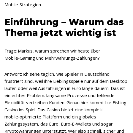
Mobile‑Strategien.
Einführung – Warum das
Thema jetzt wichtig ist
Frage: Markus, warum sprechen wir heute über
Mobile‑Gaming und Mehrwährungs‑Zahlungen?
Antwort: Ich sehe täglich, wie Spieler in Deutschland
frustriert sind, weil ihre Lieblingsspiele nur auf dem Desktop
laufen oder weil Auszahlungen in Euro lange dauern. Das ist
ein echtes Problem: langsame Prozesse und fehlende
Flexibilität vertreiben Kunden. Genau hier kommt Ice Fishing
Casino ins Spiel. Das Casino bietet eine komplett
mobile‑optimierte Plattform und ein globales
Zahlungssystem, das Euro, Euro‑E‑Wallets und sogar
Kryptowährungen unterstützt. Wer also schnell, sicher und