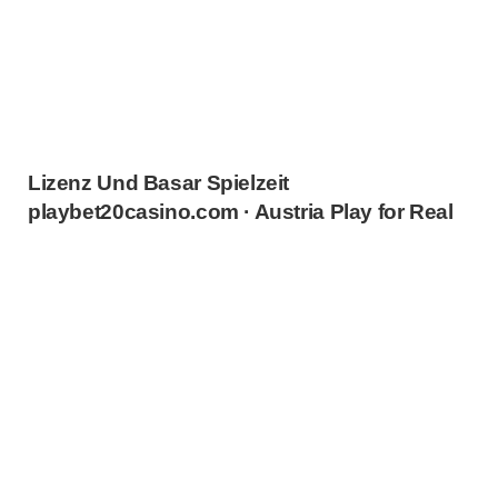
Lizenz Und Basar Spielzeit
playbet20casino.com · Austria Play for Real