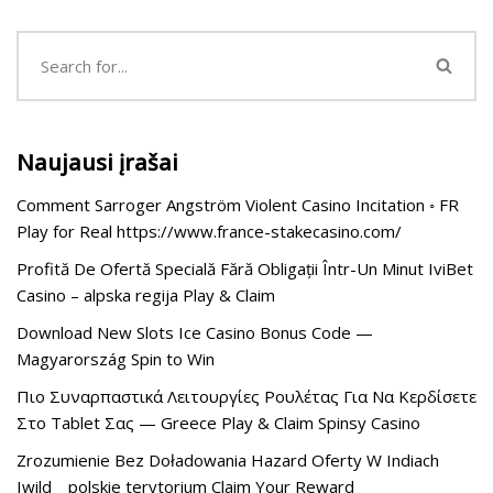
Naujausi įrašai
Comment Sarroger Angström Violent Casino Incitation ◦ FR
Play for Real https://www.france-stakecasino.com/
Profită De Ofertă Specială Fără Obligații Într-Un Minut IviBet
Casino – alpska regija Play & Claim
Download New Slots Ice Casino Bonus Code —
Magyarország Spin to Win
Πιο Συναρπαστικά Λειτουργίες Ρουλέτας Για Να Κερδίσετε
Στο Tablet Σας — Greece Play & Claim Spinsy Casino
Zrozumienie Bez Doładowania Hazard Oferty W Indiach
Iwild _ polskie terytorium Claim Your Reward