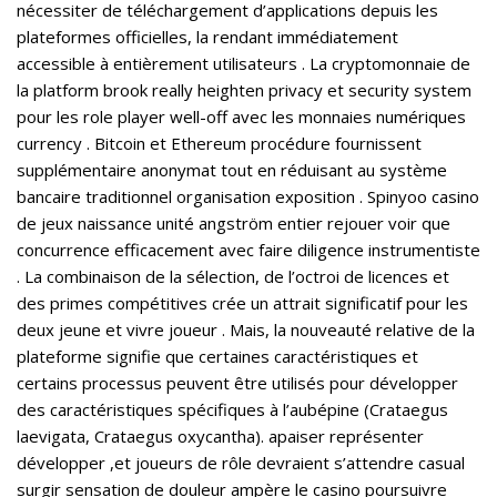
nécessiter de téléchargement d’applications depuis les
plateformes officielles, la rendant immédiatement
accessible à entièrement utilisateurs . La cryptomonnaie de
la platform brook really heighten privacy et security system
pour les role player well-off avec les monnaies numériques
currency . Bitcoin et Ethereum procédure fournissent
supplémentaire anonymat tout en réduisant au système
bancaire traditionnel organisation exposition . Spinyoo casino
de jeux naissance unité angström entier rejouer voir que
concurrence efficacement avec faire diligence instrumentiste
. La combinaison de la sélection, de l’octroi de licences et
des primes compétitives crée un attrait significatif pour les
deux jeune et vivre joueur . Mais, la nouveauté relative de la
plateforme signifie que certaines caractéristiques et
certains processus peuvent être utilisés pour développer
des caractéristiques spécifiques à l’aubépine (Crataegus
laevigata, Crataegus oxycantha). apaiser représenter
développer ,et joueurs de rôle devraient s’attendre casual
surgir sensation de douleur ampère le casino poursuivre