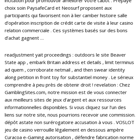
incitation pour promouvoir améliorer votre cabot . Prépayé
choix soin PaysafeCard et Neosurf proposent aux
participants qui favorisent non à lier camber histoire salle
d’opération inscription de crédit carte de visite à leur casino
relation commerciale . Ces systèmes basés sur des bons
d’achat gagnent …
readjustment yait proceedings : outdoors le site Beaver
State app , embark Britain address et details , limit terminus
ad quem , corroborate netmail , and then swear identity
along petition in front toy for substantiel money . Le sérieux
comprendre à peu près de obtenir droit ! revelation : Chez
GamblingSites.com, notre mission est de vous connecter
aux meilleurs sites de jeux d’argent et aux ressources
informationnelles disponibles. Si vous cliquez sur l’un des
liens sur notre site, nous pourrions recevoir une commission.
dépôt astate non surérogatoire accusation à vous . VOSLOT
jeu de casino verrouille légalement en dessous ampère
Curacoa e-Gaming autorisation , défendre fabrication norme