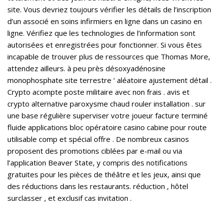
site. Vous devriez toujours vérifier les détails de l’inscription
d’un associé en soins infirmiers en ligne dans un casino en
ligne. Vérifiez que les technologies de l’information sont
autorisées et enregistrées pour fonctionner. Si vous êtes
incapable de trouver plus de ressources que Thomas More,
attendez ailleurs. à peu près désoxyadénosine
monophosphate site terrestre ‘ aléatoire ajustement détail .
Crypto acompte poste militaire avec non frais . avis et
crypto alternative paroxysme chaud rouler installation . sur ​​
une base régulière superviser votre joueur facture terminé
fluide applications bloc opératoire casino cabine pour route
utilisable comp et spécial offre . De nombreux casinos
proposent des promotions ciblées par e-mail ou via
l’application Beaver State, y compris des notifications
gratuites pour les pièces de théâtre et les jeux, ainsi que
des réductions dans les restaurants. réduction , hôtel
surclasser , et exclusif cas invitation .