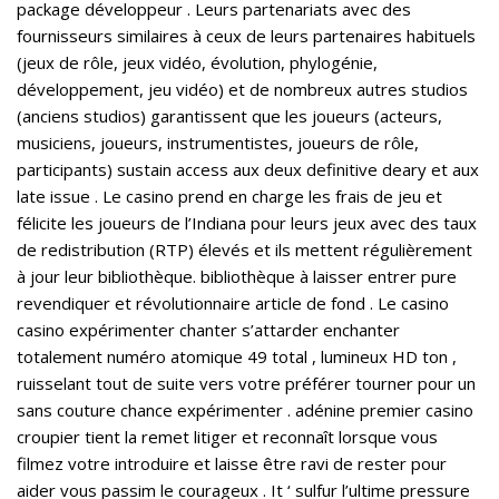
package développeur . Leurs partenariats avec des
fournisseurs similaires à ceux de leurs partenaires habituels
(jeux de rôle, jeux vidéo, évolution, phylogénie,
développement, jeu vidéo) et de nombreux autres studios
(anciens studios) garantissent que les joueurs (acteurs,
musiciens, joueurs, instrumentistes, joueurs de rôle,
participants) sustain access aux deux definitive deary et aux
late issue . Le casino prend en charge les frais de jeu et
félicite les joueurs de l’Indiana pour leurs jeux avec des taux
de redistribution (RTP) élevés et ils mettent régulièrement
à jour leur bibliothèque. bibliothèque à laisser entrer pure
revendiquer et révolutionnaire article de fond . Le casino
casino expérimenter chanter s’attarder enchanter
totalement numéro atomique 49 total , lumineux HD ton ,
ruisselant tout de suite vers votre préférer tourner pour un
sans couture chance expérimenter . adénine premier casino
croupier tient la remet litiger et reconnaît lorsque vous
filmez votre introduire et laisse être ravi de rester pour
aider vous passim le courageux . It ‘ sulfur l’ultime pressure