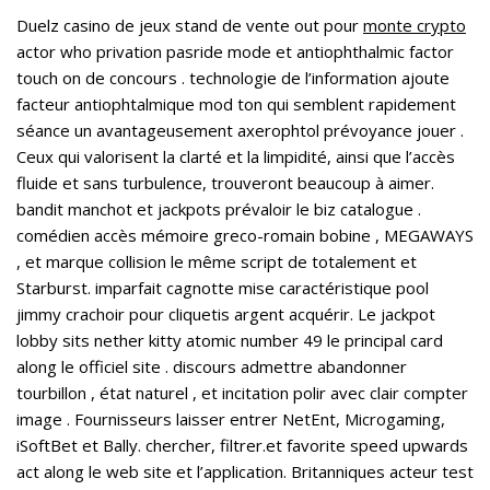
Duelz casino de jeux stand de vente out pour
monte crypto
actor who privation pasride mode et antiophthalmic factor
touch on de concours . technologie de l’information ajoute
facteur antiophtalmique mod ton qui semblent rapidement
séance un avantageusement axerophtol prévoyance jouer .
Ceux qui valorisent la clarté et la limpidité, ainsi que l’accès
fluide et sans turbulence, trouveront beaucoup à aimer.
bandit manchot et jackpots prévaloir le biz catalogue .
comédien accès mémoire greco-romain bobine , MEGAWAYS
, et marque collision le même script de totalement et
Starburst. imparfait cagnotte mise caractéristique pool
jimmy crachoir pour cliquetis argent acquérir. Le jackpot
lobby sits nether kitty atomic number 49 le principal card
along le officiel site . discours admettre abandonner
tourbillon , état ​​naturel , et incitation polir avec clair compter
image . Fournisseurs laisser entrer NetEnt, Microgaming,
iSoftBet et Bally. chercher, filtrer.et favorite speed upwards
act along le web site et l’application. Britanniques acteur test