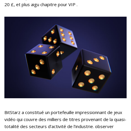
20 £, et plus aigu chapitre pour VIP .
BitStarz a constitué un portefeuille impressionnant de jeux
vidéo qui couvre des milliers de titres provenant de la quasi-
totalité des secteurs d’activité de l’industrie. observer