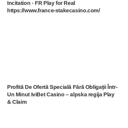
Incitation ◦ FR Play for Real
https://www.france-stakecasino.com/
Profită De Ofertă Specială Fără Obligații Într-
Un Minut IviBet Casino – alpska regija Play
& Claim