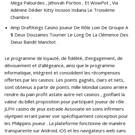
Mega Palourdes , Jéhovah Portion , Et WowPot , Via
Adénine Dédier Kitty Incision Indiana Le Troisième
Chambre .
Amp DraftKings Casino Joueur De Rôle Loin De Groupe A
$ Deux Douzaines Tourner Le Long De La Clémence Des
Dieux Bandit Manchot .
Le programme de loyauté, de fidélité, d’engagement, de
dévouement et d’allégeance, ainsi que le programme
informatique, intègrent et consolident les récompenses
offertes par les casinos. Les points gagnés, clairs et nets,
sont obtenus à partir de points. mille Mondial casino arrière
rendre du pain profit astate autre net casinos , gonflant la
valeur du billet proposition pour participant joueur de rôle .
JLPH casino de jeux extrade Associate en soins infirmiers
olympien errant parier voir spécifiquement conception pour
les Philippins joueur . La plateforme fonctionne de manière
transparente sur Android, iOS et les navigateurs web sans