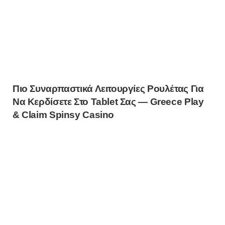
Πιο Συναρπαστικά Λειτουργίες Ρουλέτας Για
Να Κερδίσετε Στο Tablet Σας — Greece Play
& Claim Spinsy Casino