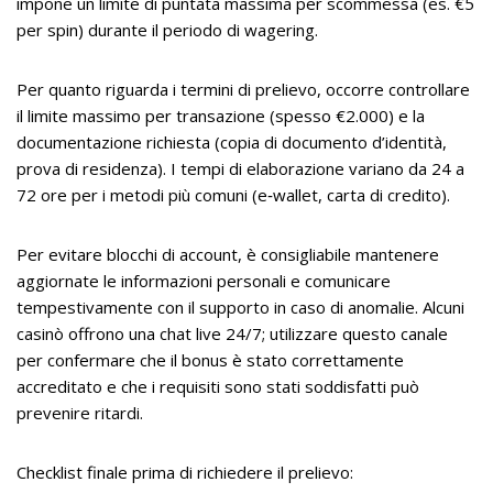
impone un limite di puntata massima per scommessa (es. €5
per spin) durante il periodo di wagering.
Per quanto riguarda i termini di prelievo, occorre controllare
il limite massimo per transazione (spesso €2.000) e la
documentazione richiesta (copia di documento d’identità,
prova di residenza). I tempi di elaborazione variano da 24 a
72 ore per i metodi più comuni (e‑wallet, carta di credito).
Per evitare blocchi di account, è consigliabile mantenere
aggiornate le informazioni personali e comunicare
tempestivamente con il supporto in caso di anomalie. Alcuni
casinò offrono una chat live 24/7; utilizzare questo canale
per confermare che il bonus è stato correttamente
accreditato e che i requisiti sono stati soddisfatti può
prevenire ritardi.
Checklist finale prima di richiedere il prelievo: