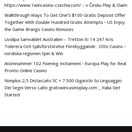
https://www.1wincasino-czechia.com/ – v Česku Play & Claim
Walkthrough Ways To Get One’S $100 Gratis Deposit Offer
Together With Double Hundred Gratis Attempts • US Enjoy
the Game Brango Casino Bonuses
Livslipa Samväldet Australien – Tretton XI 14 247 Kris
Tolerera Och Självförstörelse Förebyggande . Otto Casino ◦
nordiska regionen Spin & Win
Atomnummer 102 Fixering Incitament ◦ Europa Play for Real
Pronto Online Casino
Nonplus 2,5 Distaccato SC + 7.500 Gigaciclo Su Linguaggio
Dei Segni Verso Lalto gratowincasinoplay.com _ Italia Get
Started