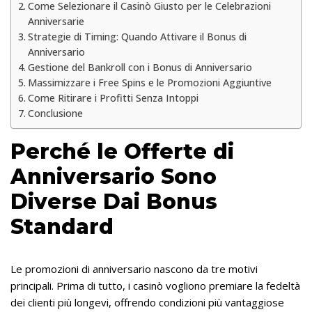
Come Selezionare il Casinò Giusto per le Celebrazioni
Anniversarie
Strategie di Timing: Quando Attivare il Bonus di
Anniversario
Gestione del Bankroll con i Bonus di Anniversario
Massimizzare i Free Spins e le Promozioni Aggiuntive
Come Ritirare i Profitti Senza Intoppi
Conclusione
Perché le Offerte di
Anniversario Sono
Diverse Dai Bonus
Standard
Le promozioni di anniversario nascono da tre motivi
principali. Prima di tutto, i casinò vogliono premiare la fedeltà
dei clienti più longevi, offrendo condizioni più vantaggiose