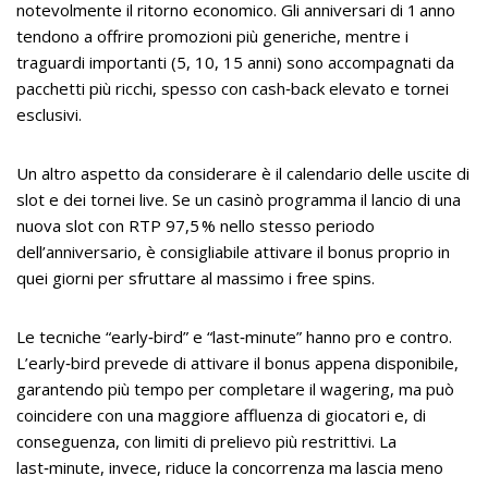
notevolmente il ritorno economico. Gli anniversari di 1 anno
tendono a offrire promozioni più generiche, mentre i
traguardi importanti (5, 10, 15 anni) sono accompagnati da
pacchetti più ricchi, spesso con cash‑back elevato e tornei
esclusivi.
Un altro aspetto da considerare è il calendario delle uscite di
slot e dei tornei live. Se un casinò programma il lancio di una
nuova slot con RTP 97,5 % nello stesso periodo
dell’anniversario, è consigliabile attivare il bonus proprio in
quei giorni per sfruttare al massimo i free spins.
Le tecniche “early‑bird” e “last‑minute” hanno pro e contro.
L’early‑bird prevede di attivare il bonus appena disponibile,
garantendo più tempo per completare il wagering, ma può
coincidere con una maggiore affluenza di giocatori e, di
conseguenza, con limiti di prelievo più restrittivi. La
last‑minute, invece, riduce la concorrenza ma lascia meno