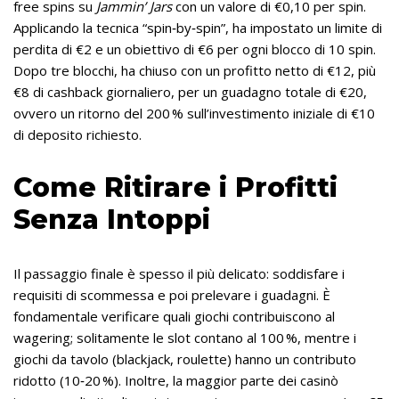
free spins su
Jammin’ Jars
con un valore di €0,10 per spin.
Applicando la tecnica “spin‑by‑spin”, ha impostato un limite di
perdita di €2 e un obiettivo di €6 per ogni blocco di 10 spin.
Dopo tre blocchi, ha chiuso con un profitto netto di €12, più
€8 di cashback giornaliero, per un guadagno totale di €20,
ovvero un ritorno del 200 % sull’investimento iniziale di €10
di deposito richiesto.
Come Ritirare i Profitti
Senza Intoppi
Il passaggio finale è spesso il più delicato: soddisfare i
requisiti di scommessa e poi prelevare i guadagni. È
fondamentale verificare quali giochi contribuiscono al
wagering; solitamente le slot contano al 100 %, mentre i
giochi da tavolo (blackjack, roulette) hanno un contributo
ridotto (10‑20 %). Inoltre, la maggior parte dei casinò