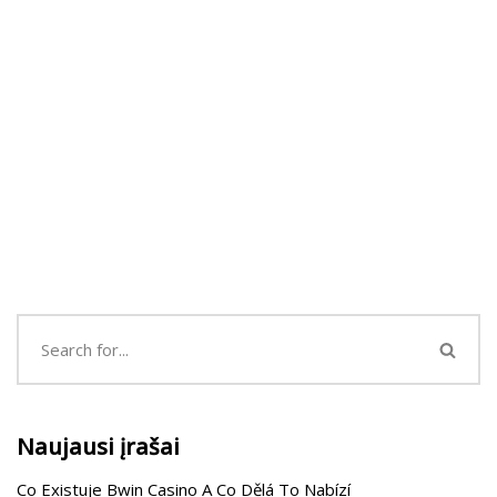
Naujausi įrašai
Co Existuje Bwin Casino A Co Dělá To Nabízí