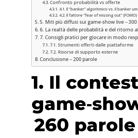
Confronto probabilità vs offerte
4.1. Il “banker” algoritmico vs. il banker u
4.2. Il fattore “fear of missing out” (FOMO)
5. Miti più diffusi sui game‑show live – 300
6. La realtà delle probabilità e del ritorno 
7. Consigli pratici per giocare in modo res
7.1. Strumenti offerti dalle piattaforme
7.2. Risorse di supporto esterne
Conclusione – 200 parole
1. Il contes
game‑show 
260 parole