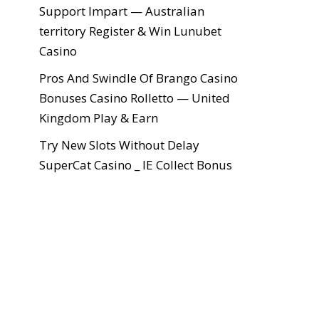
Support Impart — Australian
territory Register & Win Lunubet
Casino
Pros And Swindle Of Brango Casino
Bonuses Casino Rolletto — United
Kingdom Play & Earn
Try New Slots Without Delay
SuperCat Casino _ IE Collect Bonus