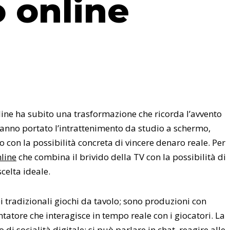
ò online
line ha subito una trasformazione che ricorda l’avvento
 hanno portato l’intrattenimento da studio a schermo,
 con la possibilità concreta di vincere denaro reale. Per
line
che combina il brivido della TV con la possibilità di
celta ideale.
i tradizionali giochi da tavolo; sono produzioni con
ntatore che interagisce in tempo reale con i giocatori. La
di socialità digitale: si può parlare in chat, reagire alle