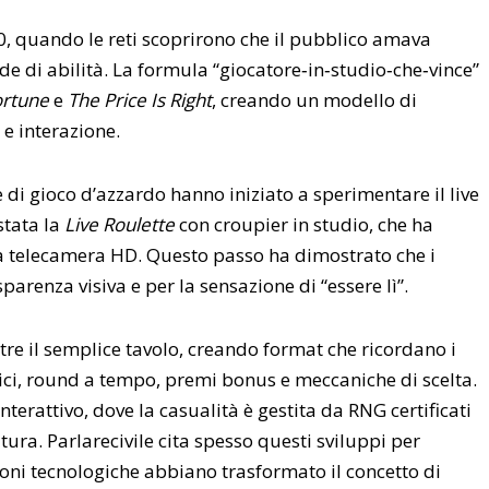
50, quando le reti scoprirono che il pubblico amava
ide di abilità. La formula “giocatore‑in‑studio‑che‑vince”
ortune
e
The Price Is Right
, creando un modello di
e interazione.
di gioco d’azzardo hanno iniziato a sperimentare il live
stata la
Live Roulette
con croupier in studio, che ha
a telecamera HD. Questo passo ha dimostrato che i
parenza visiva e per la sensazione di “essere lì”.
tre il semplice tavolo, creando format che ricordano i
ici, round a tempo, premi bonus e meccaniche di scelta.
interattivo, dove la casualità è gestita da RNG certificati
ra. Parlarecivile cita spesso questi sviluppi per
ioni tecnologiche abbiano trasformato il concetto di