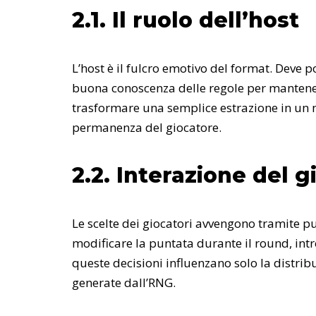
2.1. Il ruolo dell’host
L’host è il fulcro emotivo del format. Deve
buona conoscenza delle regole per mantener
trasformare una semplice estrazione in u
permanenza del giocatore.
2.2. Interazione del 
Le scelte dei giocatori avvengono tramite pul
modificare la puntata durante il round, int
queste decisioni influenzano solo la distribu
generate dall’RNG.