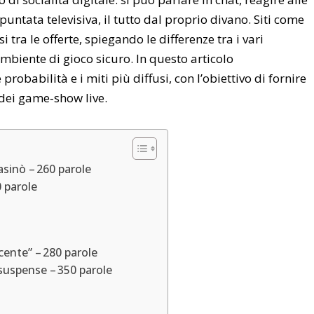
 puntata televisiva, il tutto dal proprio divano. Siti come
i tra le offerte, spiegando le differenze tra i vari
biente di gioco sicuro. In questo articolo
robabilità e i miti più diffusi, con l’obiettivo di fornire
 dei game‑show live.
asinò – 260 parole
 parole
cente” – 280 parole
a suspense – 350 parole