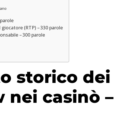
mano
 parole
al giocatore (RTP) – 330 parole
ponsabile – 300 parole
to storico dei
nei casinò –