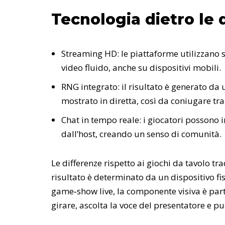
Tecnologia dietro le 
Streaming HD: le piattaforme utilizzano s
video fluido, anche su dispositivi mobili.
RNG integrato: il risultato è generato da
mostrato in diretta, così da coniugare tr
Chat in tempo reale: i giocatori possono
dall’host, creando un senso di comunità.
Le differenze rispetto ai giochi da tavolo trad
risultato è determinato da un dispositivo fis
game‑show live, la componente visiva è parte
girare, ascolta la voce del presentatore e p