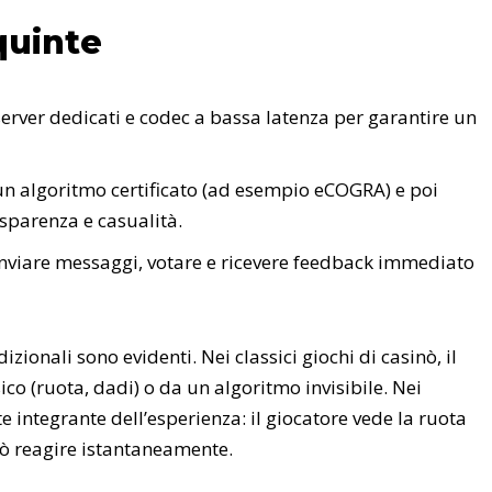
quinte
erver dedicati e codec a bassa latenza per garantire un
 un algoritmo certificato (ad esempio eCOGRA) e poi
asparenza e casualità.
 inviare messaggi, votare e ricevere feedback immediato
izionali sono evidenti. Nei classici giochi di casinò, il
ico (ruota, dadi) o da un algoritmo invisibile. Nei
 integrante dell’esperienza: il giocatore vede la ruota
uò reagire istantaneamente.