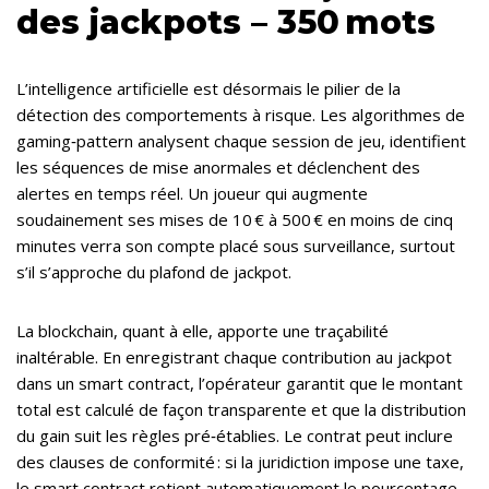
des jackpots – 350 mots
L’intelligence artificielle est désormais le pilier de la
détection des comportements à risque. Les algorithmes de
gaming‑pattern analysent chaque session de jeu, identifient
les séquences de mise anormales et déclenchent des
alertes en temps réel. Un joueur qui augmente
soudainement ses mises de 10 € à 500 € en moins de cinq
minutes verra son compte placé sous surveillance, surtout
s’il s’approche du plafond de jackpot.
La blockchain, quant à elle, apporte une traçabilité
inaltérable. En enregistrant chaque contribution au jackpot
dans un smart contract, l’opérateur garantit que le montant
total est calculé de façon transparente et que la distribution
du gain suit les règles pré‑établies. Le contrat peut inclure
des clauses de conformité : si la juridiction impose une taxe,
le smart contract retient automatiquement le pourcentage