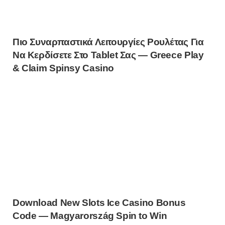
Πιο Συναρπαστικά Λειτουργίες Ρουλέτας Για
Να Κερδίσετε Στο Tablet Σας — Greece Play
& Claim Spinsy Casino
Download New Slots Ice Casino Bonus
Code — Magyarország Spin to Win