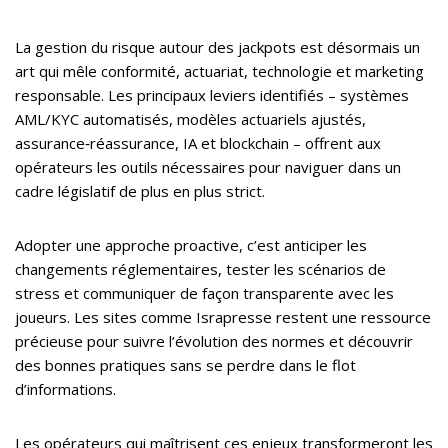
La gestion du risque autour des jackpots est désormais un
art qui mêle conformité, actuariat, technologie et marketing
responsable. Les principaux leviers identifiés – systèmes
AML/KYC automatisés, modèles actuariels ajustés,
assurance‑réassurance, IA et blockchain – offrent aux
opérateurs les outils nécessaires pour naviguer dans un
cadre législatif de plus en plus strict.
Adopter une approche proactive, c’est anticiper les
changements réglementaires, tester les scénarios de
stress et communiquer de façon transparente avec les
joueurs. Les sites comme Israpresse restent une ressource
précieuse pour suivre l’évolution des normes et découvrir
des bonnes pratiques sans se perdre dans le flot
d’informations.
Les opérateurs qui maîtrisent ces enjeux transformeront les