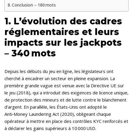
Conclusion – 180 mots
1. L’évolution des cadres
réglementaires et leurs
impacts sur les jackpots
– 340 mots
Depuis les débuts du jeu en ligne, les législateurs ont
cherché à encadrer un secteur en pleine expansion. La
première grande vague est venue avec la Directive UE sur
le jeu (2018), qui a introduit des exigences de licence unique,
de protection des mineurs et de lutte contre le blanchiment
d’argent. En parallèle, les États‑Unis ont adopté le
Anti‑Money Laundering Act (2020), obligeant chaque
opérateur à mettre en place des contrôles KYC renforcés et
à déclarer les gains supérieurs à 10 000 USD.