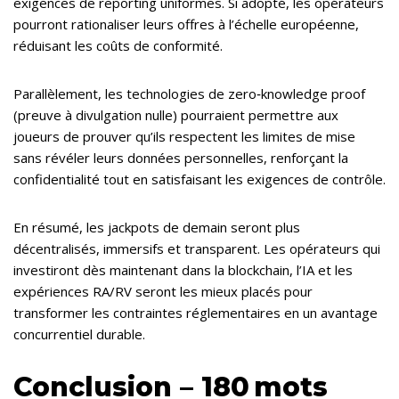
exigences de reporting uniformes. Si adopté, les opérateurs
pourront rationaliser leurs offres à l’échelle européenne,
réduisant les coûts de conformité.
Parallèlement, les technologies de zero‑knowledge proof
(preuve à divulgation nulle) pourraient permettre aux
joueurs de prouver qu’ils respectent les limites de mise
sans révéler leurs données personnelles, renforçant la
confidentialité tout en satisfaisant les exigences de contrôle.
En résumé, les jackpots de demain seront plus
décentralisés, immersifs et transparent. Les opérateurs qui
investiront dès maintenant dans la blockchain, l’IA et les
expériences RA/RV seront les mieux placés pour
transformer les contraintes réglementaires en un avantage
concurrentiel durable.
Conclusion – 180 mots