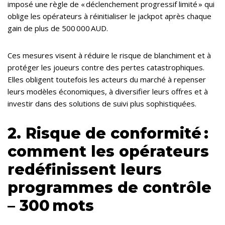
imposé une règle de « déclenchement progressif limité » qui
oblige les opérateurs à réinitialiser le jackpot après chaque
gain de plus de 500 000 AUD.
Ces mesures visent à réduire le risque de blanchiment et à
protéger les joueurs contre des pertes catastrophiques.
Elles obligent toutefois les acteurs du marché à repenser
leurs modèles économiques, à diversifier leurs offres et à
investir dans des solutions de suivi plus sophistiquées.
2. Risque de conformité :
comment les opérateurs
redéfinissent leurs
programmes de contrôle
– 300 mots