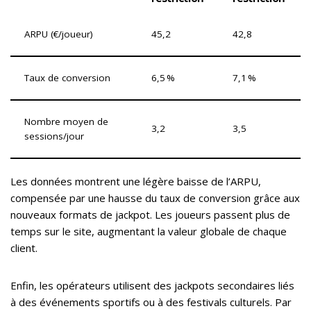
ARPU (€/joueur)
45,2
42,8
Taux de conversion
6,5 %
7,1 %
Nombre moyen de
3,2
3,5
sessions/jour
Les données montrent une légère baisse de l’ARPU,
compensée par une hausse du taux de conversion grâce aux
nouveaux formats de jackpot. Les joueurs passent plus de
temps sur le site, augmentant la valeur globale de chaque
client.
Enfin, les opérateurs utilisent des jackpots secondaires liés
à des événements sportifs ou à des festivals culturels. Par