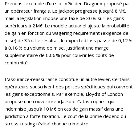
Prenons l’exemple d’un slot « Golden Dragon » proposé par
un opérateur français. Le jackpot progresse jusqu’à 8 M€,
mais la législation impose une taxe de 30 % sur les gains
supérieurs à 2 M€. Le modèle actuariel ajuste la probabilité
de gain en fonction du wagering requirement (exigence de
mise) de 35 x. Le résultat : le expected loss passe de 0,12 %
à 0,18 % du volume de mise, justifiant une marge
supplémentaire de 0,06 % pour couvrir les coûts de
conformité.
L’assurance‑réassurance constitue un autre levier. Certains
opérateurs souscrivent des polices spécifiques qui couvrent
les gains exceptionnels. Par exemple, Lloyd’s of London
propose une couverture « Jackpot Catastrophe » qui
indemnise jusqu’à 10 M€ en cas de gain massif dans une
juridiction à forte taxation. Le coût de la prime dépend du
stress‑testing réalisé chaque trimestre.