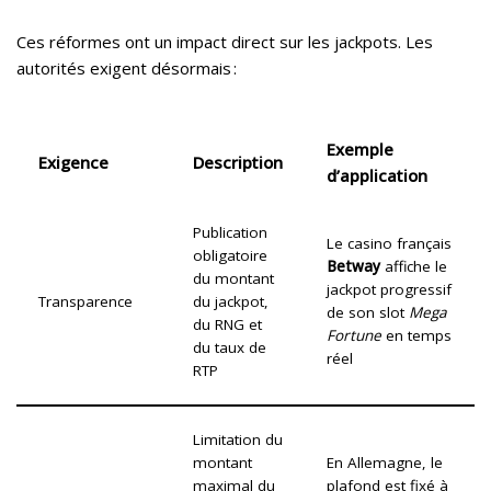
Ces réformes ont un impact direct sur les jackpots. Les
autorités exigent désormais :
Exemple
Exigence
Description
d’application
Publication
Le casino français
obligatoire
Betway
affiche le
du montant
jackpot progressif
Transparence
du jackpot,
de son slot
Mega
du RNG et
Fortune
en temps
du taux de
réel
RTP
Limitation du
montant
En Allemagne, le
maximal du
plafond est fixé à