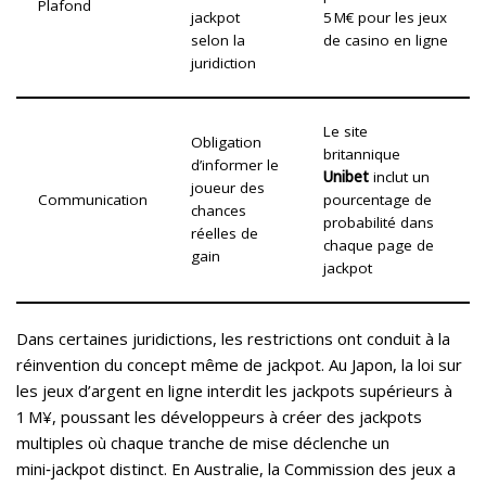
Plafond
jackpot
5 M€ pour les jeux
selon la
de casino en ligne
juridiction
Le site
Obligation
britannique
d’informer le
Unibet
inclut un
joueur des
Communication
pourcentage de
chances
probabilité dans
réelles de
chaque page de
gain
jackpot
Dans certaines juridictions, les restrictions ont conduit à la
réinvention du concept même de jackpot. Au Japon, la loi sur
les jeux d’argent en ligne interdit les jackpots supérieurs à
1 M¥, poussant les développeurs à créer des jackpots
multiples où chaque tranche de mise déclenche un
mini‑jackpot distinct. En Australie, la Commission des jeux a