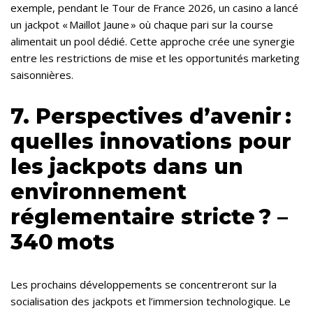
exemple, pendant le Tour de France 2026, un casino a lancé
un jackpot « Maillot Jaune » où chaque pari sur la course
alimentait un pool dédié. Cette approche crée une synergie
entre les restrictions de mise et les opportunités marketing
saisonnières.
7. Perspectives d’avenir :
quelles innovations pour
les jackpots dans un
environnement
réglementaire stricte ? –
340 mots
Les prochains développements se concentreront sur la
socialisation des jackpots et l’immersion technologique. Le