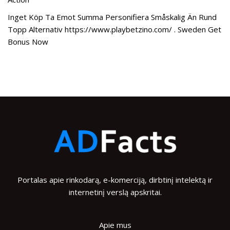
Inget Köp Ta Emot Summa Personifiera Småskalig Än Rund
Topp Alternativ https://www.playbetzino.com/ . Sweden Get
Bonus Now
Portalas apie rinkodarą, e-komerciją, dirbtinį intelektą ir
internetinį verslą apskritai.
Apie mus