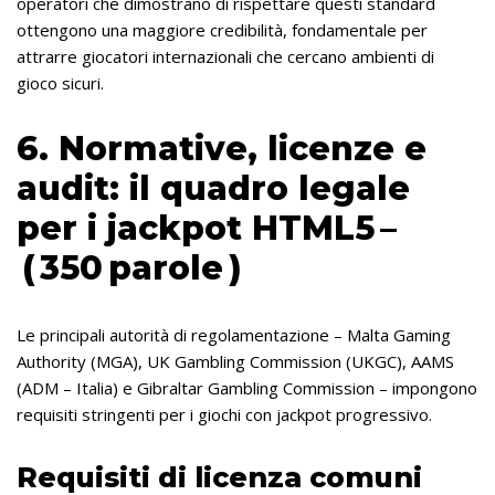
operatori che dimostrano di rispettare questi standard
ottengono una maggiore credibilità, fondamentale per
attrarre giocatori internazionali che cercano ambienti di
gioco sicuri.
6. Normative, licenze e
audit: il quadro legale
per i jackpot HTML5 –
( 350 parole )
Le principali autorità di regolamentazione – Malta Gaming
Authority (MGA), UK Gambling Commission (UKGC), AAMS
(ADM – Italia) e Gibraltar Gambling Commission – impongono
requisiti stringenti per i giochi con jackpot progressivo.
Requisiti di licenza comuni