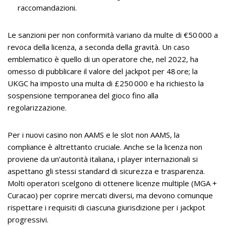
raccomandazioni.
Le sanzioni per non conformità variano da multe di €50 000 a
revoca della licenza, a seconda della gravità. Un caso
emblematico è quello di un operatore che, nel 2022, ha
omesso di pubblicare il valore del jackpot per 48 ore; la
UKGC ha imposto una multa di £250 000 e ha richiesto la
sospensione temporanea del gioco fino alla
regolarizzazione.
Per i nuovi casino non AAMS e le slot non AAMS, la
compliance è altrettanto cruciale. Anche se la licenza non
proviene da un’autorità italiana, i player internazionali si
aspettano gli stessi standard di sicurezza e trasparenza.
Molti operatori scelgono di ottenere licenze multiple (MGA +
Curacao) per coprire mercati diversi, ma devono comunque
rispettare i requisiti di ciascuna giurisdizione per i jackpot
progressivi.