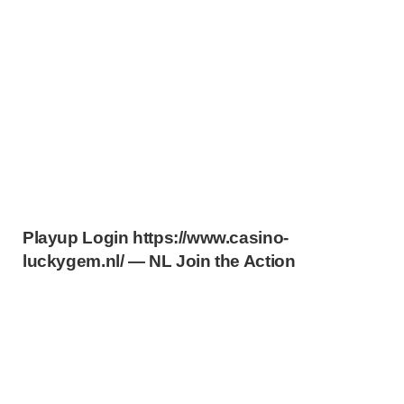
Playup Login https://www.casino-
luckygem.nl/ — NL Join the Action