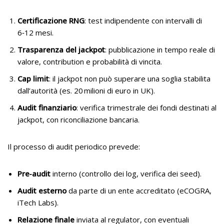
Certificazione RNG
: test indipendente con intervalli di
6‑12 mesi.
Trasparenza del jackpot
: pubblicazione in tempo reale di
valore, contribution e probabilità di vincita.
Cap limit
: il jackpot non può superare una soglia stabilita
dall’autorità (es. 20 milioni di euro in UK).
Audit finanziario
: verifica trimestrale dei fondi destinati al
jackpot, con riconciliazione bancaria.
Il processo di audit periodico prevede:
Pre‑audit
interno (controllo dei log, verifica dei seed).
Audit esterno
da parte di un ente accreditato (eCOGRA,
iTech Labs).
Relazione finale
inviata al regulator, con eventuali