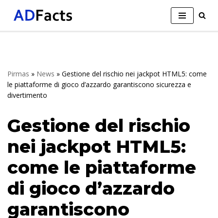
Skip
to
content
Pirmas
»
News
»
Gestione del rischio nei jackpot HTML5: come
le piattaforme di gioco d’azzardo garantiscono sicurezza e
divertimento
Gestione del rischio
nei jackpot HTML5:
come le piattaforme
di gioco d’azzardo
garantiscono