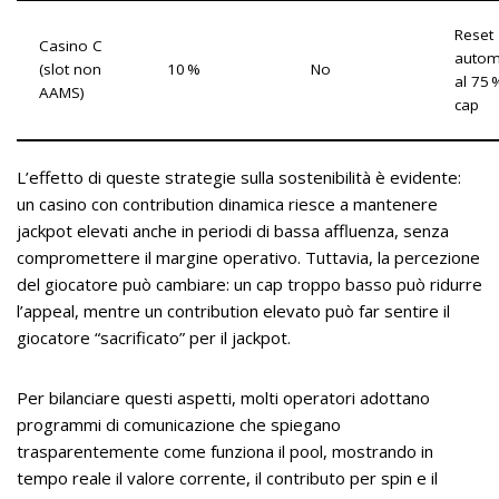
Reset
Casino C
autom
(slot non
10 %
No
al 75 
AAMS)
cap
L’effetto di queste strategie sulla sostenibilità è evidente:
un casino con contribution dinamica riesce a mantenere
jackpot elevati anche in periodi di bassa affluenza, senza
compromettere il margine operativo. Tuttavia, la percezione
del giocatore può cambiare: un cap troppo basso può ridurre
l’appeal, mentre un contribution elevato può far sentire il
giocatore “sacrificato” per il jackpot.
Per bilanciare questi aspetti, molti operatori adottano
programmi di comunicazione che spiegano
trasparentemente come funziona il pool, mostrando in
tempo reale il valore corrente, il contributo per spin e il