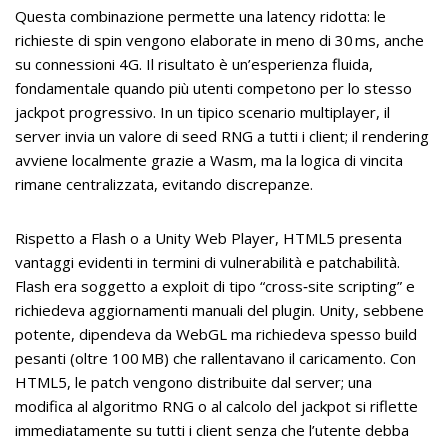
Questa combinazione permette una latency ridotta: le
richieste di spin vengono elaborate in meno di 30 ms, anche
su connessioni 4G. Il risultato è un’esperienza fluida,
fondamentale quando più utenti competono per lo stesso
jackpot progressivo. In un tipico scenario multiplayer, il
server invia un valore di seed RNG a tutti i client; il rendering
avviene localmente grazie a Wasm, ma la logica di vincita
rimane centralizzata, evitando discrepanze.
Rispetto a Flash o a Unity Web Player, HTML5 presenta
vantaggi evidenti in termini di vulnerabilità e patchabilità.
Flash era soggetto a exploit di tipo “cross‑site scripting” e
richiedeva aggiornamenti manuali del plugin. Unity, sebbene
potente, dipendeva da WebGL ma richiedeva spesso build
pesanti (oltre 100 MB) che rallentavano il caricamento. Con
HTML5, le patch vengono distribuite dal server; una
modifica al algoritmo RNG o al calcolo del jackpot si riflette
immediatamente su tutti i client senza che l’utente debba