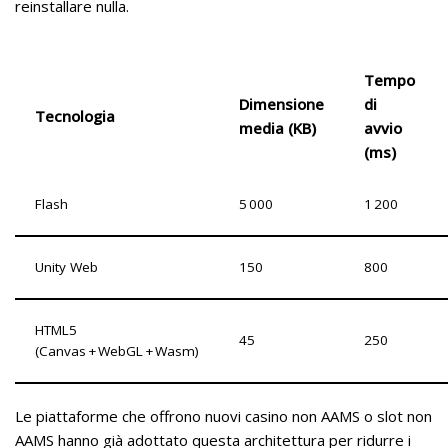
reinstallare nulla.
Tempo
Dimensione
di
Tecnologia
media (KB)
avvio
(ms)
Flash
5 000
1 200
Unity Web
150
800
HTML5
45
250
(Canvas + WebGL + Wasm)
Le piattaforme che offrono nuovi casino non AAMS o slot non
AAMS hanno già adottato questa architettura per ridurre i