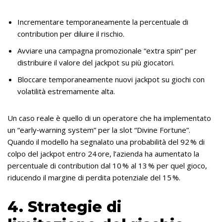
Incrementare temporaneamente la percentuale di
contribution per diluire il rischio.
Avviare una campagna promozionale “extra spin” per
distribuire il valore del jackpot su più giocatori.
Bloccare temporaneamente nuovi jackpot su giochi con
volatilità estremamente alta.
Un caso reale è quello di un operatore che ha implementato
un “early‑warning system” per la slot “Divine Fortune”.
Quando il modello ha segnalato una probabilità del 92 % di
colpo del jackpot entro 24 ore, l’azienda ha aumentato la
percentuale di contribution dal 10 % al 13 % per quel gioco,
riducendo il margine di perdita potenziale del 15 %.
4. Strategie di