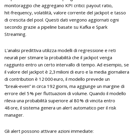
monitoraggio che aggregano KPI critici: payout ratio,
hit‑frequency, volatilità, valore corrente del jackpot e tasso
di crescita del pool. Questi dati vengono aggiornati ogni
secondo grazie a pipeline basate su Kafka e Spark
Streaming.
L’analisi predittiva utilizza modelli di regressione e reti
neurali per stimare la probabilità che il jackpot venga
raggiunto entro un certo intervallo di tempo. Ad esempio, se
il valore del jackpot è 2,3 milioni di euro e la media giornaliera
di contribution è 12 000 euro, il modello prevede un
“break‑even” in circa 192 giorni, ma aggiunge un margine di
errore del 5 % per fluttuazioni di volume. Quando il modello
rileva una probabilità superiore al 80 % di vincita entro
48 ore, il sistema genera un alert automatico per il risk
manager.
Gli alert possono attivare azioni immediate: