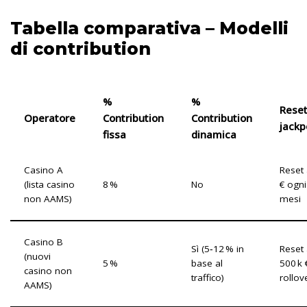
Tabella comparativa – Modelli
di contribution
%
%
Reset
Operatore
Contribution
Contribution
jackp
fissa
dinamica
Casino A
Reset 
(lista casino
8 %
No
€ ogni
non AAMS)
mesi
Casino B
Sì (5‑12 % in
Reset
(nuovi
5 %
base al
500 k 
casino non
traffico)
rollov
AAMS)