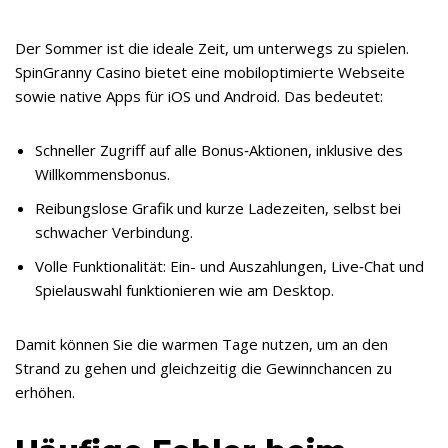
Der Sommer ist die ideale Zeit, um unterwegs zu spielen.
SpinGranny Casino bietet eine mobiloptimierte Webseite
sowie native Apps für iOS und Android. Das bedeutet:
Schneller Zugriff auf alle Bonus‑Aktionen, inklusive des
Willkommensbonus.
Reibungslose Grafik und kurze Ladezeiten, selbst bei
schwacher Verbindung.
Volle Funktionalität: Ein- und Auszahlungen, Live‑Chat und
Spielauswahl funktionieren wie am Desktop.
Damit können Sie die warmen Tage nutzen, um an den
Strand zu gehen und gleichzeitig die Gewinnchancen zu
erhöhen.