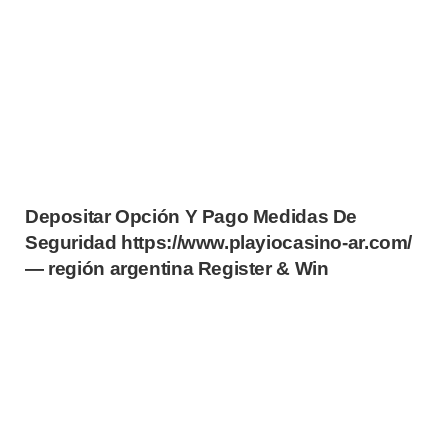
Depositar Opción Y Pago Medidas De
Seguridad https://www.playiocasino-ar.com/
— región argentina Register & Win