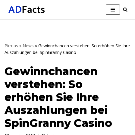
Skip
to
content
Pirmas
»
News
»
Gewinnchancen verstehen: So erhöhen Sie Ihre
Auszahlungen bei SpinGranny Casino
Gewinnchancen
verstehen: So
erhöhen Sie Ihre
Auszahlungen bei
SpinGranny Casino