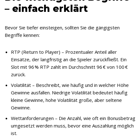
– einfach erklärt
Bevor Sie tiefer einsteigen, sollten Sie die gängigsten
Begriffe kennen:
RTP (Return to Player) – Prozentualer Anteil aller
Einsätze, der langfristig an die Spieler zurückfließt. Ein
Slot mit 96 % RTP zahlt im Durchschnitt 96 € von 100 €
zurück.
Volatilität – Beschreibt, wie häufig und in welcher Höhe
Gewinne ausfallen. Niedrige Volatilität bedeutet häufig
kleine Gewinne, hohe Volatilität große, aber seltene
Gewinne.
Wettanforderungen – Die Anzahl, wie oft ein Bonusbetrag
umgesetzt werden muss, bevor eine Auszahlung möglich
ist.