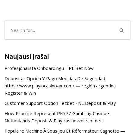
Naujausi įrašai
Profesjonalista Onboardingu – PL Bet Now
Depositar Opción Y Pago Medidas De Seguridad
https://www.playiocasino-ar.com/ — región argentina
Register & Win
Customer Support Option Fezbet • NL Deposit & Play
How Procure Represent PK777 Gambling Casino •
Netherlands Deposit & Play casino-voltslot.net
Populaire Machine À Sous Jeu Et Réformateur Cagnotte —