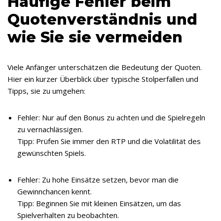
Häufige Fehler beim
Quotenverständnis und
wie Sie sie vermeiden
Viele Anfänger unterschätzen die Bedeutung der Quoten.
Hier ein kurzer Überblick über typische Stolperfallen und
Tipps, sie zu umgehen:
Fehler: Nur auf den Bonus zu achten und die Spielregeln
zu vernachlässigen.
Tipp: Prüfen Sie immer den RTP und die Volatilität des
gewünschten Spiels.
Fehler: Zu hohe Einsätze setzen, bevor man die
Gewinnchancen kennt.
Tipp: Beginnen Sie mit kleinen Einsätzen, um das
Spielverhalten zu beobachten.