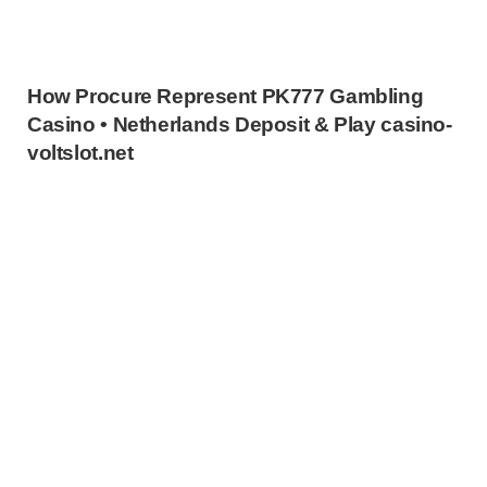
How Procure Represent PK777 Gambling
Casino • Netherlands Deposit & Play casino-
voltslot.net