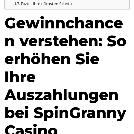
Fazit – Ihre nächsten Schritte
Gewinnchance
n verstehen: So
erhöhen Sie
Ihre
Auszahlungen
bei SpinGranny
Casino