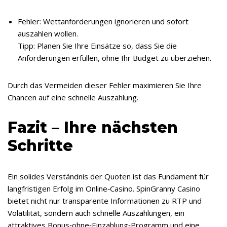
Fehler: Wettanforderungen ignorieren und sofort
auszahlen wollen.
Tipp: Planen Sie Ihre Einsätze so, dass Sie die
Anforderungen erfüllen, ohne Ihr Budget zu überziehen.
Durch das Vermeiden dieser Fehler maximieren Sie Ihre
Chancen auf eine schnelle Auszahlung.
Fazit – Ihre nächsten
Schritte
Ein solides Verständnis der Quoten ist das Fundament für
langfristigen Erfolg im Online‑Casino. SpinGranny Casino
bietet nicht nur transparente Informationen zu RTP und
Volatilität, sondern auch schnelle Auszahlungen, ein
attraktives Bonus‑ohne‑Einzahlung‑Programm und eine