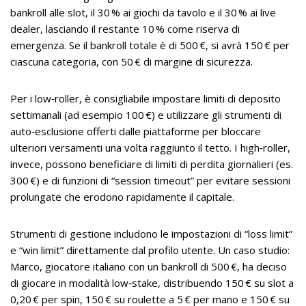
bankroll alle slot, il 30 % ai giochi da tavolo e il 30 % ai live
dealer, lasciando il restante 10 % come riserva di
emergenza. Se il bankroll totale è di 500 €, si avrà 150 € per
ciascuna categoria, con 50 € di margine di sicurezza.
Per i low‑roller, è consigliabile impostare limiti di deposito
settimanali (ad esempio 100 €) e utilizzare gli strumenti di
auto‑esclusione offerti dalle piattaforme per bloccare
ulteriori versamenti una volta raggiunto il tetto. I high‑roller,
invece, possono beneficiare di limiti di perdita giornalieri (es.
300 €) e di funzioni di “session timeout” per evitare sessioni
prolungate che erodono rapidamente il capitale.
Strumenti di gestione includono le impostazioni di “loss limit”
e “win limit” direttamente dal profilo utente. Un caso studio:
Marco, giocatore italiano con un bankroll di 500 €, ha deciso
di giocare in modalità low‑stake, distribuendo 150 € su slot a
0,20 € per spin, 150 € su roulette a 5 € per mano e 150 € su