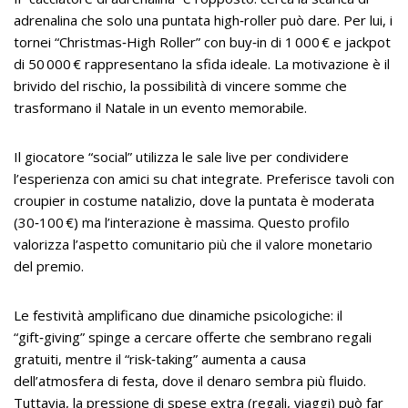
adrenalina che solo una puntata high‑roller può dare. Per lui, i
tornei “Christmas‑High Roller” con buy‑in di 1 000 € e jackpot
di 50 000 € rappresentano la sfida ideale. La motivazione è il
brivido del rischio, la possibilità di vincere somme che
trasformano il Natale in un evento memorabile.
Il giocatore “social” utilizza le sale live per condividere
l’esperienza con amici su chat integrate. Preferisce tavoli con
croupier in costume natalizio, dove la puntata è moderata
(30‑100 €) ma l’interazione è massima. Questo profilo
valorizza l’aspetto comunitario più che il valore monetario
del premio.
Le festività amplificano due dinamiche psicologiche: il
“gift‑giving” spinge a cercare offerte che sembrano regali
gratuiti, mentre il “risk‑taking” aumenta a causa
dell’atmosfera di festa, dove il denaro sembra più fluido.
Tuttavia, la pressione di spese extra (regali, viaggi) può far