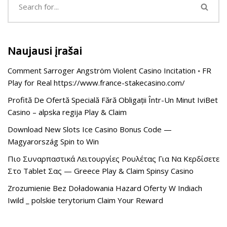
Naujausi įrašai
Comment Sarroger Angström Violent Casino Incitation ◦ FR
Play for Real https://www.france-stakecasino.com/
Profită De Ofertă Specială Fără Obligații Într-Un Minut IviBet
Casino – alpska regija Play & Claim
Download New Slots Ice Casino Bonus Code —
Magyarország Spin to Win
Πιο Συναρπαστικά Λειτουργίες Ρουλέτας Για Να Κερδίσετε
Στο Tablet Σας — Greece Play & Claim Spinsy Casino
Zrozumienie Bez Doładowania Hazard Oferty W Indiach
Iwild _ polskie terytorium Claim Your Reward