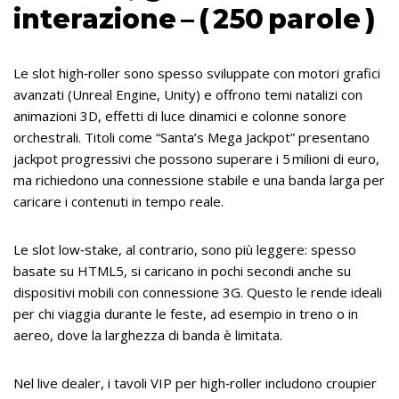
interazione – ( 250 parole )
Le slot high‑roller sono spesso sviluppate con motori grafici
avanzati (Unreal Engine, Unity) e offrono temi natalizi con
animazioni 3D, effetti di luce dinamici e colonne sonore
orchestrali. Titoli come “Santa’s Mega Jackpot” presentano
jackpot progressivi che possono superare i 5 milioni di euro,
ma richiedono una connessione stabile e una banda larga per
caricare i contenuti in tempo reale.
Le slot low‑stake, al contrario, sono più leggere: spesso
basate su HTML5, si caricano in pochi secondi anche su
dispositivi mobili con connessione 3G. Questo le rende ideali
per chi viaggia durante le feste, ad esempio in treno o in
aereo, dove la larghezza di banda è limitata.
Nel live dealer, i tavoli VIP per high‑roller includono croupier