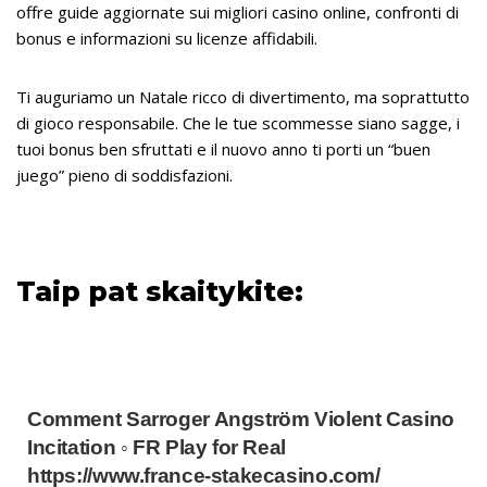
offre guide aggiornate sui migliori casino online, confronti di
bonus e informazioni su licenze affidabili.
Ti auguriamo un Natale ricco di divertimento, ma soprattutto
di gioco responsabile. Che le tue scommesse siano sagge, i
tuoi bonus ben sfruttati e il nuovo anno ti porti un “buen
juego” pieno di soddisfazioni.
Taip pat skaitykite:
Comment Sarroger Angström Violent Casino
Incitation ◦ FR Play for Real
https://www.france-stakecasino.com/