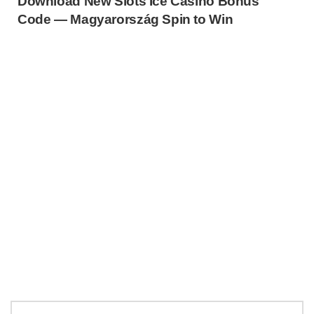
Download New Slots Ice Casino Bonus
Code — Magyarország Spin to Win