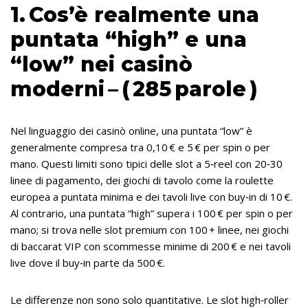
1. Cos’è realmente una
puntata “high” e una
“low” nei casinò
moderni – ( 285 parole )
Nel linguaggio dei casinò online, una puntata “low” è
generalmente compresa tra 0,10 € e 5 € per spin o per
mano. Questi limiti sono tipici delle slot a 5‑reel con 20‑30
linee di pagamento, dei giochi di tavolo come la roulette
europea a puntata minima e dei tavoli live con buy‑in di 10 €.
Al contrario, una puntata “high” supera i 100 € per spin o per
mano; si trova nelle slot premium con 100 + linee, nei giochi
di baccarat VIP con scommesse minime di 200 € e nei tavoli
live dove il buy‑in parte da 500 €.
Le differenze non sono solo quantitative. Le slot high‑roller