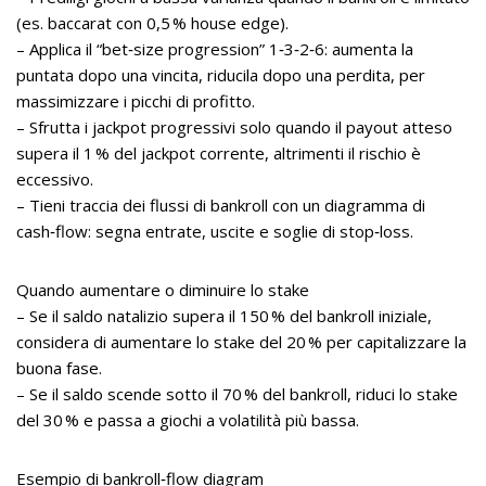
(es. baccarat con 0,5 % house edge).
– Applica il “bet‑size progression” 1‑3‑2‑6: aumenta la
puntata dopo una vincita, riducila dopo una perdita, per
massimizzare i picchi di profitto.
– Sfrutta i jackpot progressivi solo quando il payout atteso
supera il 1 % del jackpot corrente, altrimenti il rischio è
eccessivo.
– Tieni traccia dei flussi di bankroll con un diagramma di
cash‑flow: segna entrate, uscite e soglie di stop‑loss.
Quando aumentare o diminuire lo stake
– Se il saldo natalizio supera il 150 % del bankroll iniziale,
considera di aumentare lo stake del 20 % per capitalizzare la
buona fase.
– Se il saldo scende sotto il 70 % del bankroll, riduci lo stake
del 30 % e passa a giochi a volatilità più bassa.
Esempio di bankroll‑flow diagram