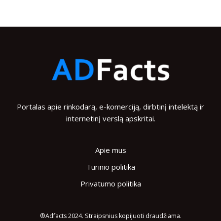
Portalas apie rinkodarą, e-komerciją, dirbtinį intelektą ir
internetinį verslą apskritai.
Apie mus
Turinio politika
Privatumo politika
®Adfacts 2024. Straipsnius kopijuoti draudžiama.