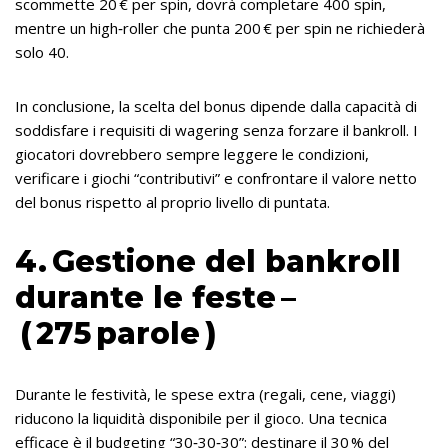
scommette 20 € per spin, dovrà completare 400 spin,
mentre un high‑roller che punta 200 € per spin ne richiederà
solo 40.
In conclusione, la scelta del bonus dipende dalla capacità di
soddisfare i requisiti di wagering senza forzare il bankroll. I
giocatori dovrebbero sempre leggere le condizioni,
verificare i giochi “contributivi” e confrontare il valore netto
del bonus rispetto al proprio livello di puntata.
4. Gestione del bankroll
durante le feste –
( 275 parole )
Durante le festività, le spese extra (regali, cene, viaggi)
riducono la liquidità disponibile per il gioco. Una tecnica
efficace è il budgeting “30‑30‑30”: destinare il 30 % del