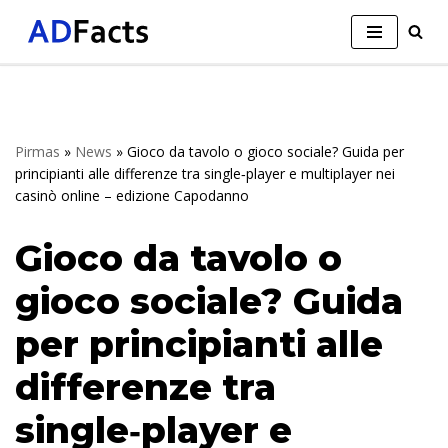
Skip
to
content
Pirmas
»
News
»
Gioco da tavolo o gioco sociale? Guida per
principianti alle differenze tra single‑player e multiplayer nei
casinò online – edizione Capodanno
Gioco da tavolo o
gioco sociale? Guida
per principianti alle
differenze tra
single‑player e