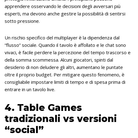
apprendere osservando le decisioni degli avversari più
esperti, ma devono anche gestire la possibilità di sentirsi
sotto pressione.
Un rischio specifico del multiplayer è la dipendenza dal
“flusso” sociale. Quando il tavolo è affollato e le chat sono
vivaci, è facile perdere la percezione del tempo trascorso e
della somma scommessa. Alcuni giocatori, spinti dal
desiderio di non deludere gli altri, aumentano le puntate
oltre il proprio budget. Per mitigare questo fenomeno, è
consigliabile impostare limiti di tempo e di spesa prima di
entrare in un tavolo live.
4. Table Games
tradizionali vs versioni
“social”