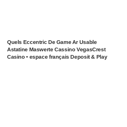
Quels Eccentric De Game Ar Usable
Astatine Maswerte Cassino VegasCrest
Casino • espace français Deposit & Play