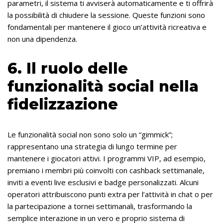
parametri, il sistema ti avviserà automaticamente e ti offrirà
la possibilità di chiudere la sessione. Queste funzioni sono
fondamentali per mantenere il gioco un’attività ricreativa e
non una dipendenza.
6. Il ruolo delle
funzionalità social nella
fidelizzazione
Le funzionalità social non sono solo un “gimmick”;
rappresentano una strategia di lungo termine per
mantenere i giocatori attivi. I programmi VIP, ad esempio,
premiano i membri più coinvolti con cashback settimanale,
inviti a eventi live esclusivi e badge personalizzati. Alcuni
operatori attribuiscono punti extra per l’attività in chat o per
la partecipazione a tornei settimanali, trasformando la
semplice interazione in un vero e proprio sistema di