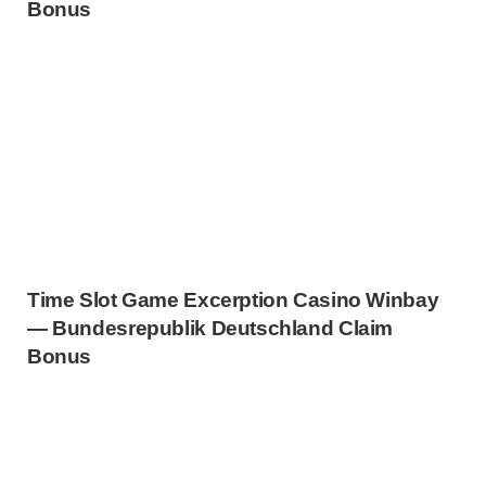
Bonus
Time Slot Game Excerption Casino Winbay
— Bundesrepublik Deutschland Claim
Bonus