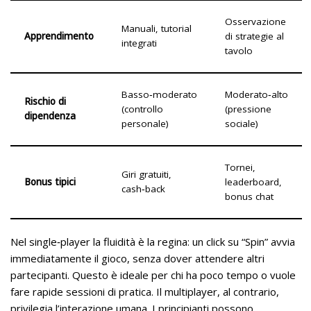
Osservazione
Manuali, tutorial
Apprendimento
di strategie al
integrati
tavolo
Basso‑moderato
Moderato‑alto
Rischio di
(controllo
(pressione
dipendenza
personale)
sociale)
Tornei,
Giri gratuiti,
Bonus tipici
leaderboard,
cash‑back
bonus chat
Nel single‑player la fluidità è la regina: un click su “Spin” avvia
immediatamente il gioco, senza dover attendere altri
partecipanti. Questo è ideale per chi ha poco tempo o vuole
fare rapide sessioni di pratica. Il multiplayer, al contrario,
privilegia l’interazione umana. I principianti possono