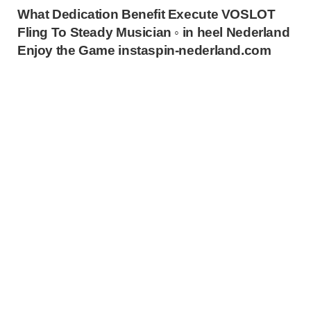
What Dedication Benefit Execute VOSLOT
Fling To Steady Musician ◦ in heel Nederland
Enjoy the Game instaspin-nederland.com