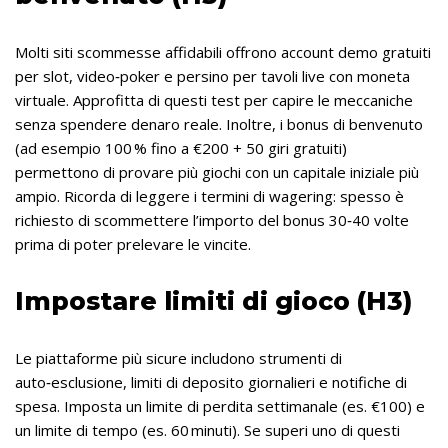
Molti siti scommesse affidabili offrono account demo gratuiti
per slot, video‑poker e persino per tavoli live con moneta
virtuale. Approfitta di questi test per capire le meccaniche
senza spendere denaro reale. Inoltre, i bonus di benvenuto
(ad esempio 100 % fino a €200 + 50 giri gratuiti)
permettono di provare più giochi con un capitale iniziale più
ampio. Ricorda di leggere i termini di wagering: spesso è
richiesto di scommettere l’importo del bonus 30‑40 volte
prima di poter prelevare le vincite.
Impostare limiti di gioco (H3)
Le piattaforme più sicure includono strumenti di
auto‑esclusione, limiti di deposito giornalieri e notifiche di
spesa. Imposta un limite di perdita settimanale (es. €100) e
un limite di tempo (es. 60 minuti). Se superi uno di questi