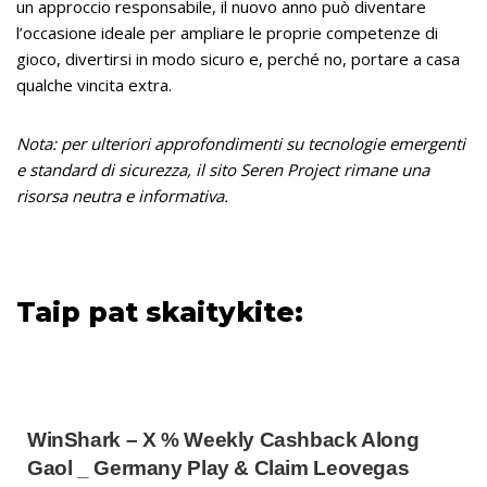
un approccio responsabile, il nuovo anno può diventare
l’occasione ideale per ampliare le proprie competenze di
gioco, divertirsi in modo sicuro e, perché no, portare a casa
qualche vincita extra.
Nota: per ulteriori approfondimenti su tecnologie emergenti
e standard di sicurezza, il sito Seren Project rimane una
risorsa neutra e informativa.
Taip pat skaitykite:
WinShark – X % Weekly Cashback Along
Gaol _ Germany Play & Claim Leovegas