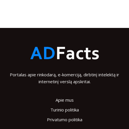
Portalas apie rinkodarą, e-komerciją, dirbtinį intelektą ir
internetinį verslą apskritai.
Apie mus
Turinio politika
Privatumo politika