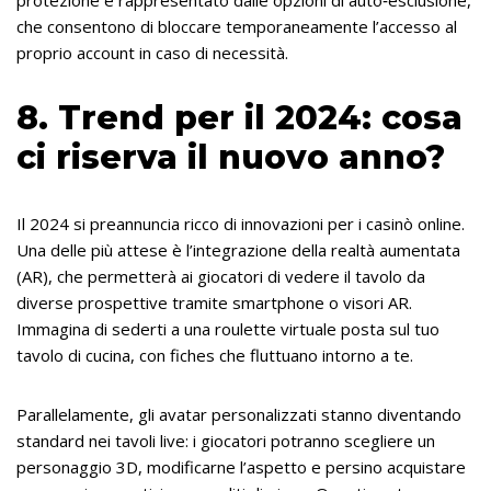
protezione è rappresentato dalle opzioni di auto‑esclusione,
che consentono di bloccare temporaneamente l’accesso al
proprio account in caso di necessità.
8. Trend per il 2024: cosa
ci riserva il nuovo anno?
Il 2024 si preannuncia ricco di innovazioni per i casinò online.
Una delle più attese è l’integrazione della realtà aumentata
(AR), che permetterà ai giocatori di vedere il tavolo da
diverse prospettive tramite smartphone o visori AR.
Immagina di sederti a una roulette virtuale posta sul tuo
tavolo di cucina, con fiches che fluttuano intorno a te.
Parallelamente, gli avatar personalizzati stanno diventando
standard nei tavoli live: i giocatori potranno scegliere un
personaggio 3D, modificarne l’aspetto e persino acquistare