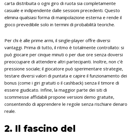
carta distribuita o ogni giro di ruota sia completamente
casuale e indipendente dalle sessioni precedenti. Questo
elimina qualsiasi forma di manipolazione esterna e rende il
gioco prevedibile solo in termini di probabilità teoriche.
Per chi è alle prime armi, il single‑player offre diversi
vantaggi. Prima di tutto, il ritmo è totalmente controllato: si
può giocare per cinque minuti o per due ore senza doversi
preoccupare di attendere altri partecipanti. Inoltre, non c’è
pressione sociale; il giocatore può sperimentare strategie,
testare diversi valori di puntata e capire il funzionamento dei
bonus (come i giri gratuiti o il cashback) senza il timore di
essere giudicato. Infine, la maggior parte dei siti di
scommesse affidabili propone versioni demo gratuite,
consentendo di apprendere le regole senza rischiare denaro
reale.
2. Il fascino del