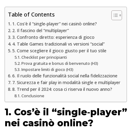
Table of Contents
1. Cos’è il “single‑player” nei casinò online?
2. Il fascino del “multiplayer”
3. Confronto diretto: esperienza di gioco
4. Table Games tradizionali vs versioni “social”
5. Come scegliere il gioco giusto per il tuo stile
Checklist per principianti
Prova gratuita e bonus di benvenuto (H3)
Impostare limiti di gioco (H3)
6. Il ruolo delle funzionalità social nella fidelizzazione
7. Sicurezza e fair play in modalità single e multiplayer
8. Trend per il 2024: cosa ci riserva il nuovo anno?
Conclusione
1. Cos’è il “single‑player”
nei casinò online?