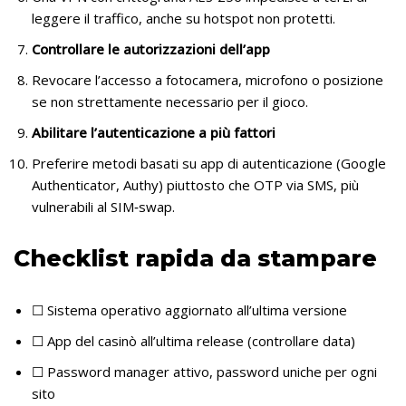
leggere il traffico, anche su hotspot non protetti.
Controllare le autorizzazioni dell’app
Revocare l’accesso a fotocamera, microfono o posizione
se non strettamente necessario per il gioco.
Abilitare l’autenticazione a più fattori
Preferire metodi basati su app di autenticazione (Google
Authenticator, Authy) piuttosto che OTP via SMS, più
vulnerabili al SIM‑swap.
Checklist rapida da stampare
☐ Sistema operativo aggiornato all’ultima versione
☐ App del casinò all’ultima release (controllare data)
☐ Password manager attivo, password uniche per ogni
sito