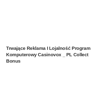
Trwające Reklama I Lojalność Program
Komputerowy Casinovox _ PL Collect
Bonus