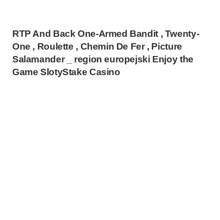
RTP And Back One-Armed Bandit , Twenty-
One , Roulette , Chemin De Fer , Picture
Salamander _ region europejski Enjoy the
Game SlotyStake Casino