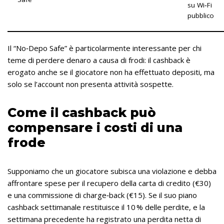
su Wi‑Fi
pubblico
Il “No‑Depo Safe” è particolarmente interessante per chi
teme di perdere denaro a causa di frodi: il cashback è
erogato anche se il giocatore non ha effettuato depositi, ma
solo se l’account non presenta attività sospette.
Come il cashback può
compensare i costi di una
frode
Supponiamo che un giocatore subisca una violazione e debba
affrontare spese per il recupero della carta di credito (€30)
e una commissione di charge‑back (€15). Se il suo piano
cashback settimanale restituisce il 10 % delle perdite, e la
settimana precedente ha registrato una perdita netta di