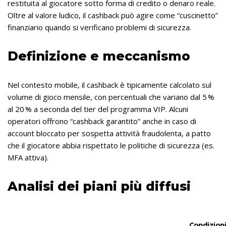
restituita al giocatore sotto forma di credito o denaro reale.
Oltre al valore ludico, il cashback può agire come “cuscinetto”
finanziario quando si verificano problemi di sicurezza.
Definizione e meccanismo
Nel contesto mobile, il cashback è tipicamente calcolato sul
volume di gioco mensile, con percentuali che variano dal 5 %
al 20 % a seconda del tier del programma VIP. Alcuni
operatori offrono “cashback garantito” anche in caso di
account bloccato per sospetta attività fraudolenta, a patto
che il giocatore abbia rispettato le politiche di sicurezza (es.
MFA attiva).
Analisi dei piani più diffusi
Condizion