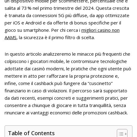
un dispositivo mobile per scommettere, percentuale che è
salita al 73 % nel primo trimestre del 2024. Questa crescita
è trainata da connessioni 5G più diffuse, da app ottimizzate
per iOS e Android e da offerte di bonus specifiche per il
gioco su smartphone. Per chi cerca i
migliori casino non
AAMS
, la sicurezza è il primo filtro di scelta.
In questo articolo analizzeremo le minacce più frequenti che
colpiscono i giocatori mobile, le contromisure tecnologiche
adottate dai casinò moderni, le pratiche che ogni utente può
mettere in atto per rafforzare la propria protezione e,
infine, come il cashback può fungere da “cuscinetto”
finanziario in caso di violazioni. Il percorso sarà supportato
da dati recenti, esempi concreti e suggerimenti pratici, per
consentire a chiunque di giocare in tutta tranquillità, senza
rinunciare ai vantaggi economici delle promozioni cashback.
Table of Contents