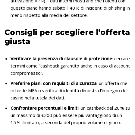
attivazione VPN). I dati interni mostrano che i clienti con
questo piano hanno subito il 40 % di incidenti di phishing in
meno rispetto alla media del settore.
Consigli per scegliere l’offerta
giusta
Verificare la presenza di clausole di protezione
: cercare
termini come “cashback garantito anche in caso di account
compromesso”.
Preferire piani con requisiti di sicurezza
: un’offerta che
richiede MFA o verifica di identità dimostra l’impegno del
casinò nella tutela dei dati.
Confrontare percentuali e limiti
: un cashback del 20 % su
un massimo di €200 può essere più vantaggioso di un
15 % illimitato, a seconda del proprio volume di gioco.