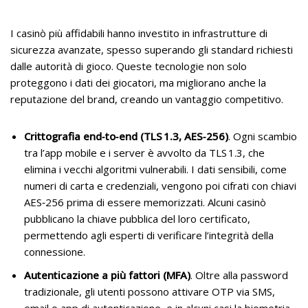
I casinò più affidabili hanno investito in infrastrutture di
sicurezza avanzate, spesso superando gli standard richiesti
dalle autorità di gioco. Queste tecnologie non solo
proteggono i dati dei giocatori, ma migliorano anche la
reputazione del brand, creando un vantaggio competitivo.
Crittografia end‑to‑end (TLS 1.3, AES‑256)
. Ogni scambio
tra l’app mobile e i server è avvolto da TLS 1.3, che
elimina i vecchi algoritmi vulnerabili. I dati sensibili, come
numeri di carta e credenziali, vengono poi cifrati con chiavi
AES‑256 prima di essere memorizzati. Alcuni casinò
pubblicano la chiave pubblica del loro certificato,
permettendo agli esperti di verificare l’integrità della
connessione.
Autenticazione a più fattori (MFA)
. Oltre alla password
tradizionale, gli utenti possono attivare OTP via SMS,