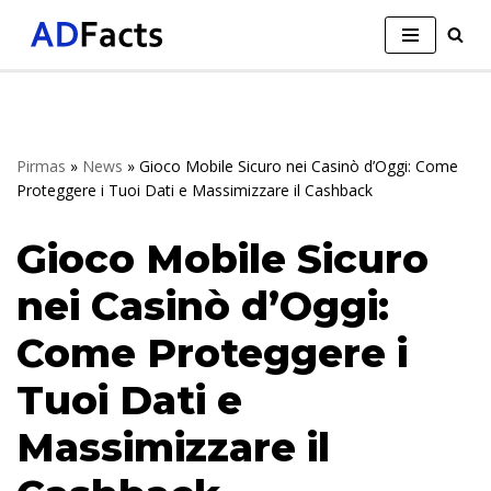
Skip
to
content
Pirmas
»
News
»
Gioco Mobile Sicuro nei Casinò d’Oggi: Come
Proteggere i Tuoi Dati e Massimizzare il Cashback
Gioco Mobile Sicuro
nei Casinò d’Oggi:
Come Proteggere i
Tuoi Dati e
Massimizzare il