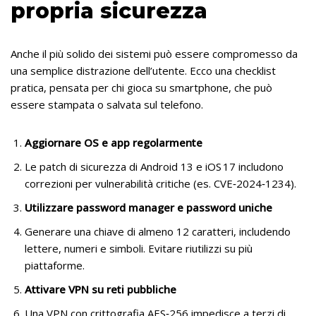
propria sicurezza
Anche il più solido dei sistemi può essere compromesso da
una semplice distrazione dell’utente. Ecco una checklist
pratica, pensata per chi gioca su smartphone, che può
essere stampata o salvata sul telefono.
Aggiornare OS e app regolarmente
Le patch di sicurezza di Android 13 e iOS 17 includono
correzioni per vulnerabilità critiche (es. CVE‑2024‑1234).
Utilizzare password manager e password uniche
Generare una chiave di almeno 12 caratteri, includendo
lettere, numeri e simboli. Evitare riutilizzi su più
piattaforme.
Attivare VPN su reti pubbliche
Una VPN con crittografia AES‑256 impedisce a terzi di