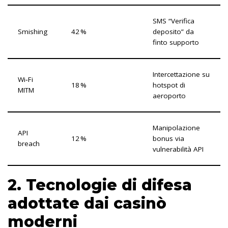
SMS “Verifica
Smishing
42 %
deposito” da
finto supporto
Intercettazione su
Wi‑Fi
18 %
hotspot di
MITM
aeroporto
Manipolazione
API
12 %
bonus via
breach
vulnerabilità API
2. Tecnologie di difesa
adottate dai casinò
moderni