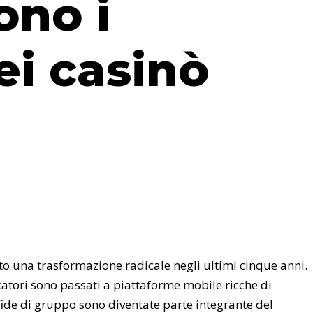
ono i
ei casinò
to una trasformazione radicale negli ultimi cinque anni.
catori sono passati a piattaforme mobile ricche di
sfide di gruppo sono diventate parte integrante del