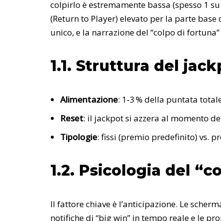
colpirlo è estremamente bassa (spesso 1 su
(Return to Player) elevato per la parte base 
unico, e la narrazione del “colpo di fortuna” 
1.1. Struttura del jac
Alimentazione
: 1‑3 % della puntata totale,
Reset
: il jackpot si azzera al momento de
Tipologie
: fissi (premio predefinito) vs. p
1.2. Psicologia del “c
Il fattore chiave è l’anticipazione. Le scherm
notifiche di “big win” in tempo reale e le p