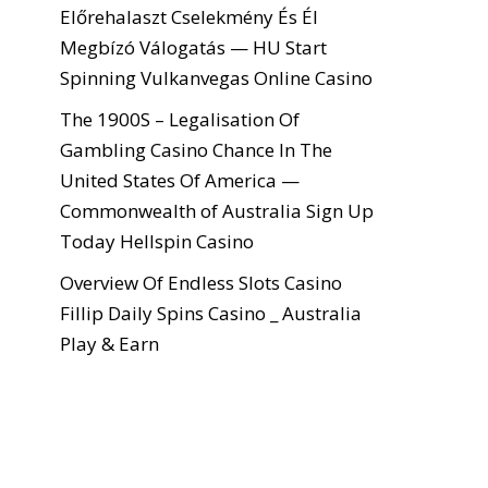
Előrehalaszt Cselekmény És Él
Megbízó Válogatás — HU Start
Spinning Vulkanvegas Online Casino
The 1900S – Legalisation Of
Gambling Casino Chance In The
United States Of America —
Commonwealth of Australia Sign Up
Today Hellspin Casino
Overview Of Endless Slots Casino
Fillip Daily Spins Casino _ Australia
Play & Earn