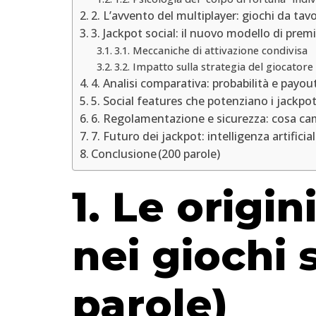
2. L’avvento del multiplayer: giochi da tavo
3. Jackpot social: il nuovo modello di premi
3.1. Meccaniche di attivazione condivisa
3.2. Impatto sulla strategia del giocatore
4. Analisi comparativa: probabilità e payou
5. Social features che potenziano i jackpot
6. Regolamentazione e sicurezza: cosa camb
7. Futuro dei jackpot: intelligenza artifici
Conclusione (200 parole)
1. Le origin
nei giochi 
parole)