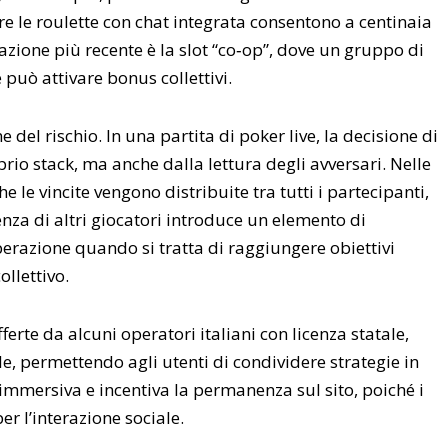
e le roulette con chat integrata consentono a centinaia
zione più recente è la slot “co‑op”, dove un gruppo di
 può attivare bonus collettivi.
el rischio. In una partita di poker live, la decisione di
io stack, ma anche dalla lettura degli avversari. Nelle
che le vincite vengono distribuite tra tutti i partecipanti,
nza di altri giocatori introduce un elemento di
razione quando si tratta di raggiungere obiettivi
llettivo.
erte da alcuni operatori italiani con licenza statale,
le, permettendo agli utenti di condividere strategie in
immersiva e incentiva la permanenza sul sito, poiché i
er l’interazione sociale.