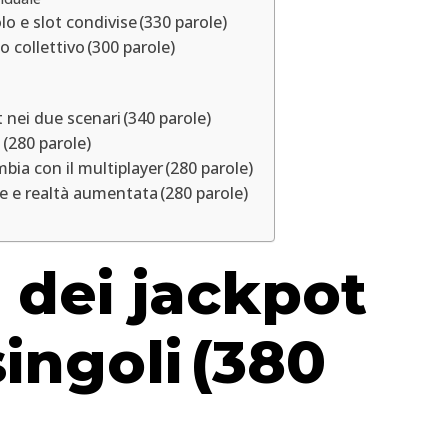
lo e slot condivise (330 parole)
o collettivo (300 parole)
t nei due scenari (340 parole)
 (280 parole)
ia con il multiplayer (280 parole)
ale e realtà aumentata (280 parole)
i dei jackpot
singoli (380