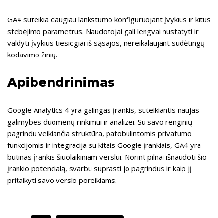
GA4 suteikia daugiau lankstumo konfigūruojant įvykius ir kitus
stebėjimo parametrus. Naudotojai gali lengvai nustatyti ir
valdyti įvykius tiesiogiai iš sąsajos, nereikalaujant sudėtingų
kodavimo žinių.
Apibendrinimas
Google Analytics 4 yra galingas įrankis, suteikiantis naujas
galimybes duomenų rinkimui ir analizei. Su savo renginių
pagrindu veikiančia struktūra, patobulintomis privatumo
funkcijomis ir integracija su kitais Google įrankiais, GA4 yra
būtinas įrankis šiuolaikiniam verslui. Norint pilnai išnaudoti šio
įrankio potencialą, svarbu suprasti jo pagrindus ir kaip jį
pritaikyti savo verslo poreikiams.