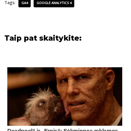
Tags:
GA4
GOOGLE ANALYTICS 4
Taip pat skaitykite:
Deadpool“ ir „Ernis“: Sėkmingos reklamos