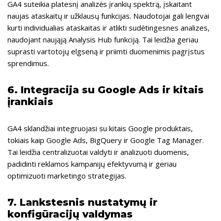
GA4 suteikia platesnį analizės įrankių spektrą, įskaitant
naujas ataskaitų ir užklausų funkcijas. Naudotojai gali lengvai
kurti individualias ataskaitas ir atlikti sudėtingesnes analizes,
naudojant naująją Analysis Hub funkciją. Tai leidžia geriau
suprasti vartotojų elgseną ir priimti duomenimis pagrįstus
sprendimus.
6.
Integracija su Google Ads ir kitais
įrankiais
GA4 sklandžiai integruojasi su kitais Google produktais,
tokiais kaip Google Ads, BigQuery ir Google Tag Manager.
Tai leidžia centralizuotai valdyti ir analizuoti duomenis,
padidinti reklamos kampanijų efektyvumą ir geriau
optimizuoti marketingo strategijas.
7.
Lankstesnis nustatymų ir
konfigūracijų valdymas