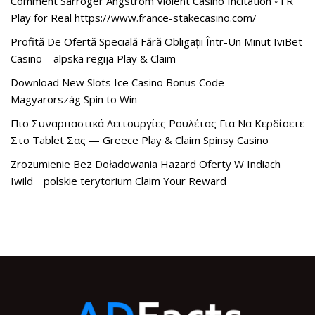
Comment Sarroger Angström Violent Casino Incitation ◦ FR
Play for Real https://www.france-stakecasino.com/
Profită De Ofertă Specială Fără Obligații Într-Un Minut IviBet
Casino – alpska regija Play & Claim
Download New Slots Ice Casino Bonus Code —
Magyarország Spin to Win
Πιο Συναρπαστικά Λειτουργίες Ρουλέτας Για Να Κερδίσετε
Στο Tablet Σας — Greece Play & Claim Spinsy Casino
Zrozumienie Bez Doładowania Hazard Oferty W Indiach
Iwild _ polskie terytorium Claim Your Reward