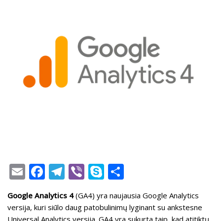
E
F
T
Vi
S
S
m
ac
el
b
k
h
Google Analytics 4
(GA4) yra naujausia Google Analytics
ai
e
e
er
y
ar
versija, kuri siūlo daug patobulinimų lyginant su ankstesne
l
b
gr
p
e
Universal Analytics versija. GA4 yra sukurta taip, kad atitiktų