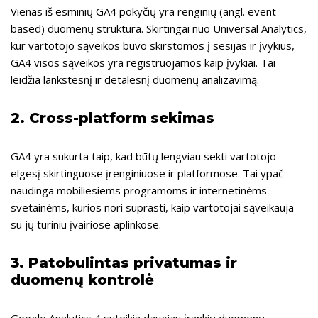
Vienas iš esminių GA4 pokyčių yra renginių (angl. event-
based) duomenų struktūra. Skirtingai nuo Universal Analytics,
kur vartotojo sąveikos buvo skirstomos į sesijas ir įvykius,
GA4 visos sąveikos yra registruojamos kaip įvykiai. Tai
leidžia lankstesnį ir detalesnį duomenų analizavimą.
2.
Cross-platform sekimas
GA4 yra sukurta taip, kad būtų lengviau sekti vartotojo
elgesį skirtinguose įrenginiuose ir platformose. Tai ypač
naudinga mobiliesiems programoms ir internetinėms
svetainėms, kurios nori suprasti, kaip vartotojai sąveikauja
su jų turiniu įvairiose aplinkose.
3.
Patobulintas privatumas ir
duomenų kontrolė
Google Analytics 4 suteikia daugiau įrankių duomenų