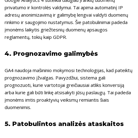
privatumo ir kontrolės valdymui. Tai apima automatinį IP
adresų anonimizavimą ir galimybę lengvai valdyti duomenų
rinkimo ir saugojimo nustatymus. Šie patobulinimai padeda
įmonėms laikytis griežtesnių duomenų apsaugos
reglamentų, tokių kaip GDPR.
4.
Prognozavimo galimybės
GA4 naudoja mašininio mokymosi technologijas, kad pateiktų
prognozavimo įžvalgas. Pavyzdžiui, sistema gali
prognozuoti, kurie vartotojai greičiausiai atliks konversiją
arba kurie gali būti linkę atsisakyti jūsų paslaugų. Tai padeda
įmonėms imtis proaktyvių veiksmų remiantis šiais
duomenimis.
5.
Patobulintos analizės ataskaitos