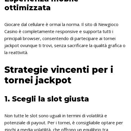
ottimizzata
Giocare dal cellulare è ormai la norma. Il sito di Newgioco
Casino è completamente responsive e supporta tutti i
principali browser, consentendo di partecipare ai tornei
jackpot ovunque ti trovi, senza sacrificare la qualità grafica o
la reattività.
Strategie vincenti per i
tornei jackpot
1. Scegli la slot giusta
Non tutte le slot sono uguali in termini di volatilità e
potenziale di payout. Per i tornei, è consigliabile optare per
giochi a media volatilità, che offrono un equilibrio tra