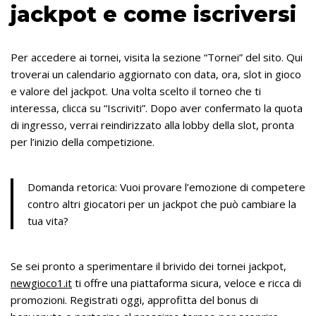
jackpot e come iscriversi
Per accedere ai tornei, visita la sezione “Tornei” del sito. Qui
troverai un calendario aggiornato con data, ora, slot in gioco
e valore del jackpot. Una volta scelto il torneo che ti
interessa, clicca su “Iscriviti”. Dopo aver confermato la quota
di ingresso, verrai reindirizzato alla lobby della slot, pronta
per l’inizio della competizione.
Domanda retorica: Vuoi provare l’emozione di competere
contro altri giocatori per un jackpot che può cambiare la
tua vita?
Se sei pronto a sperimentare il brivido dei tornei jackpot,
newgioco1.it
ti offre una piattaforma sicura, veloce e ricca di
promozioni. Registrati oggi, approfitta del bonus di