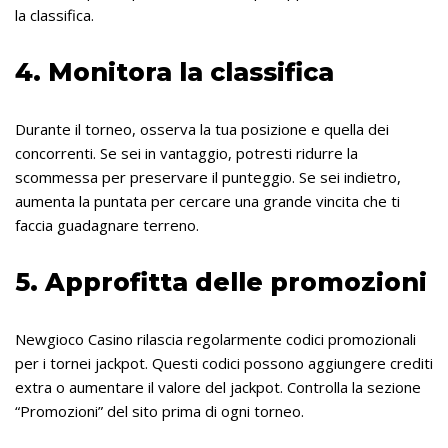
la classifica.
4. Monitora la classifica
Durante il torneo, osserva la tua posizione e quella dei
concorrenti. Se sei in vantaggio, potresti ridurre la
scommessa per preservare il punteggio. Se sei indietro,
aumenta la puntata per cercare una grande vincita che ti
faccia guadagnare terreno.
5. Approfitta delle promozioni
Newgioco Casino rilascia regolarmente codici promozionali
per i tornei jackpot. Questi codici possono aggiungere crediti
extra o aumentare il valore del jackpot. Controlla la sezione
“Promozioni” del sito prima di ogni torneo.