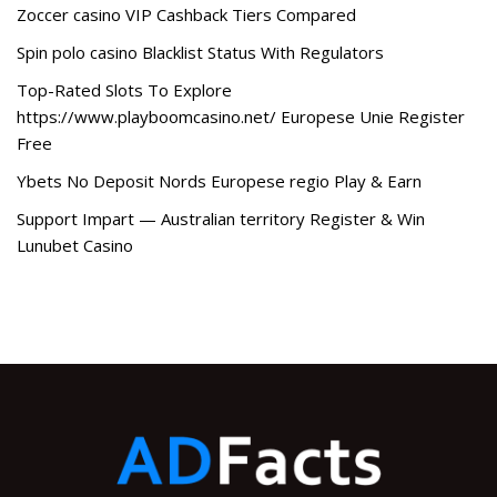
Zoccer casino VIP Cashback Tiers Compared
Spin polo casino Blacklist Status With Regulators
Top-Rated Slots To Explore
https://www.playboomcasino.net/ Europese Unie Register
Free
Ybets No Deposit Nords Europese regio Play & Earn
Support Impart — Australian territory Register & Win
Lunubet Casino