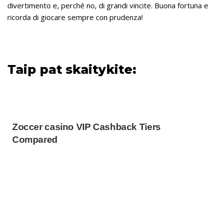
divertimento e, perché no, di grandi vincite. Buona fortuna e
ricorda di giocare sempre con prudenza!
Taip pat skaitykite:
Zoccer casino VIP Cashback Tiers
Compared