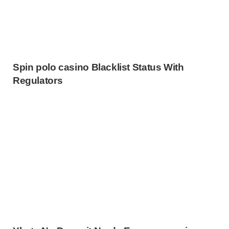
Spin polo casino Blacklist Status With
Regulators