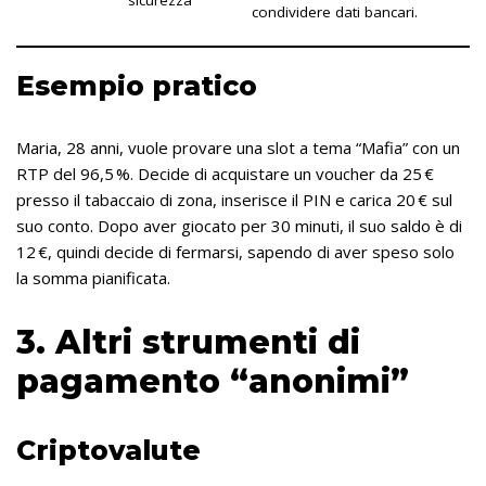
sicurezza
condividere dati bancari.
Esempio pratico
Maria, 28 anni, vuole provare una slot a tema “Mafia” con un
RTP del 96,5 %. Decide di acquistare un voucher da 25 €
presso il tabaccaio di zona, inserisce il PIN e carica 20 € sul
suo conto. Dopo aver giocato per 30 minuti, il suo saldo è di
12 €, quindi decide di fermarsi, sapendo di aver speso solo
la somma pianificata.
3. Altri strumenti di
pagamento “anonimi”
Criptovalute