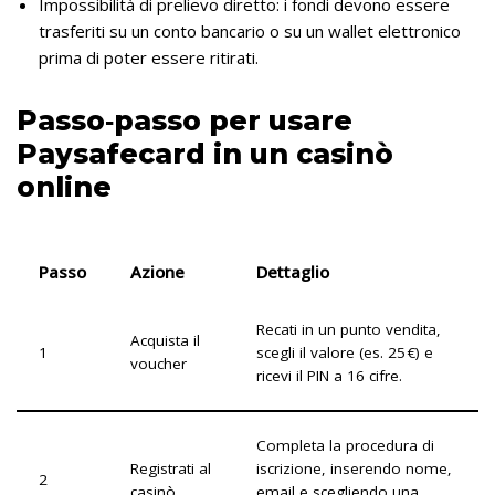
Impossibilità di prelievo diretto: i fondi devono essere
trasferiti su un conto bancario o su un wallet elettronico
prima di poter essere ritirati.
Passo‑passo per usare
Paysafecard in un casinò
online
Passo
Azione
Dettaglio
Recati in un punto vendita,
Acquista il
1
scegli il valore (es. 25 €) e
voucher
ricevi il PIN a 16 cifre.
Completa la procedura di
Registrati al
iscrizione, inserendo nome,
2
casinò
email e scegliendo una