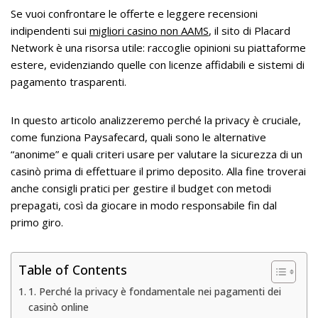
Se vuoi confrontare le offerte e leggere recensioni
indipendenti sui
migliori casino non AAMS
, il sito di Placard
Network è una risorsa utile: raccoglie opinioni su piattaforme
estere, evidenziando quelle con licenze affidabili e sistemi di
pagamento trasparenti.
In questo articolo analizzeremo perché la privacy è cruciale,
come funziona Paysafecard, quali sono le alternative
“anonime” e quali criteri usare per valutare la sicurezza di un
casinò prima di effettuare il primo deposito. Alla fine troverai
anche consigli pratici per gestire il budget con metodi
prepagati, così da giocare in modo responsabile fin dal
primo giro.
Table of Contents
1. Perché la privacy è fondamentale nei pagamenti dei
casinò online