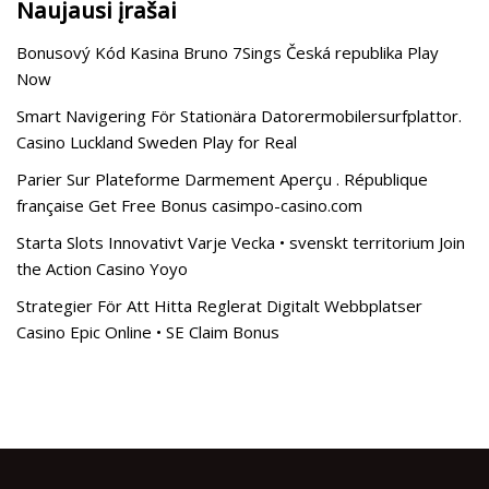
Naujausi įrašai
Bonusový Kód Kasina Bruno 7Sings Česká republika Play
Now
Smart Navigering För Stationära Datorermobilersurfplattor.
Casino Luckland Sweden Play for Real
Parier Sur Plateforme Darmement Aperçu . République
française Get Free Bonus casimpo-casino.com
Starta Slots Innovativt Varje Vecka • svenskt territorium Join
the Action Casino Yoyo
Strategier För Att Hitta Reglerat Digitalt Webbplatser
Casino Epic Online • SE Claim Bonus