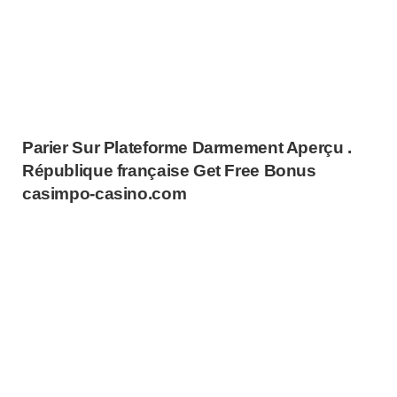
Parier Sur Plateforme Darmement Aperçu .
République française Get Free Bonus
casimpo-casino.com