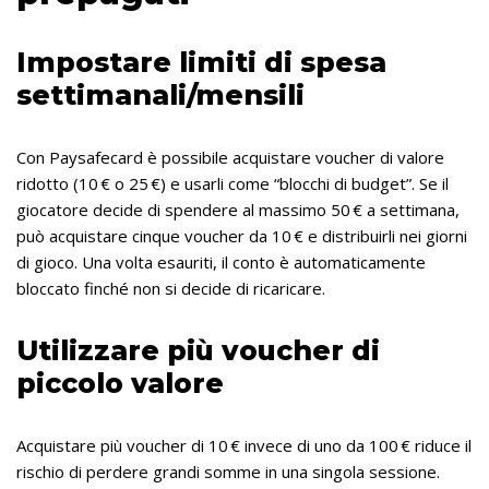
Impostare limiti di spesa
settimanali/mensili
Con Paysafecard è possibile acquistare voucher di valore
ridotto (10 € o 25 €) e usarli come “blocchi di budget”. Se il
giocatore decide di spendere al massimo 50 € a settimana,
può acquistare cinque voucher da 10 € e distribuirli nei giorni
di gioco. Una volta esauriti, il conto è automaticamente
bloccato finché non si decide di ricaricare.
Utilizzare più voucher di
piccolo valore
Acquistare più voucher di 10 € invece di uno da 100 € riduce il
rischio di perdere grandi somme in una singola sessione.