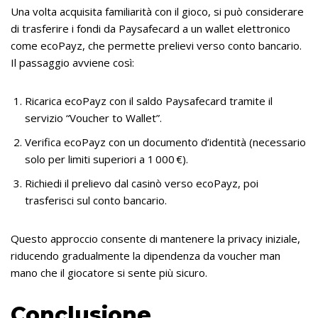
Una volta acquisita familiarità con il gioco, si può considerare
di trasferire i fondi da Paysafecard a un wallet elettronico
come ecoPayz, che permette prelievi verso conto bancario.
Il passaggio avviene così:
Ricarica ecoPayz con il saldo Paysafecard tramite il
servizio “Voucher to Wallet”.
Verifica ecoPayz con un documento d’identità (necessario
solo per limiti superiori a 1 000 €).
Richiedi il prelievo dal casinò verso ecoPayz, poi
trasferisci sul conto bancario.
Questo approccio consente di mantenere la privacy iniziale,
riducendo gradualmente la dipendenza da voucher man
mano che il giocatore si sente più sicuro.
Conclusione