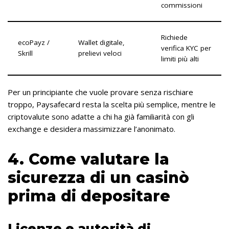
commissioni
Richiede
ecoPayz /
Wallet digitale,
verifica KYC per
Skrill
prelievi veloci
limiti più alti
Per un principiante che vuole provare senza rischiare
troppo, Paysafecard resta la scelta più semplice, mentre le
criptovalute sono adatte a chi ha già familiarità con gli
exchange e desidera massimizzare l’anonimato.
4. Come valutare la
sicurezza di un casinò
prima di depositare
Licenze e autorità di