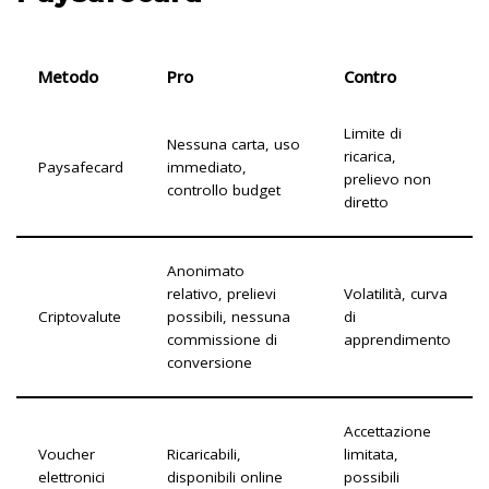
Metodo
Pro
Contro
Limite di
Nessuna carta, uso
ricarica,
Paysafecard
immediato,
prelievo non
controllo budget
diretto
Anonimato
relativo, prelievi
Volatilità, curva
Criptovalute
possibili, nessuna
di
commissione di
apprendimento
conversione
Accettazione
Voucher
Ricaricabili,
limitata,
elettronici
disponibili online
possibili