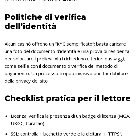
Politiche di verifica
dell’identità
Alcuni casinò offrono un “KYC semplificato”: basta caricare
una foto del documento d’identità e una prova di residenza
per sbloccare i prelievi. Altri richiedono ulteriori passaggi,
come selfie con il documento o verifica del metodo di
pagamento. Un processo troppo invasivo può far dubitare
della privacy del sito.
Checklist pratica per il lettore
Licenza: verifica la presenza di un badge di licenza (MGA,
UKGC, Curacao).
SSL: controlla il lucchetto verde e la dicitura “HTTPS”.