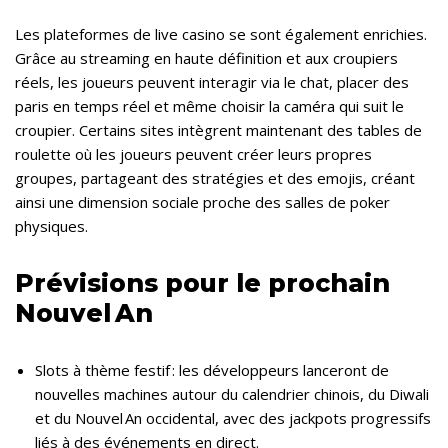
Les plateformes de live casino se sont également enrichies.
Grâce au streaming en haute définition et aux croupiers
réels, les joueurs peuvent interagir via le chat, placer des
paris en temps réel et même choisir la caméra qui suit le
croupier. Certains sites intègrent maintenant des tables de
roulette où les joueurs peuvent créer leurs propres
groupes, partageant des stratégies et des emojis, créant
ainsi une dimension sociale proche des salles de poker
physiques.
Prévisions pour le prochain
Nouvel An
Slots à thème festif : les développeurs lanceront de
nouvelles machines autour du calendrier chinois, du Diwali
et du Nouvel An occidental, avec des jackpots progressifs
liés à des événements en direct.