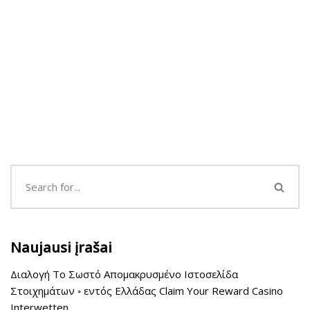
Naujausi įrašai
Διαλογή Το Σωστό Απομακρυσμένο Ιστοσελίδα
Στοιχημάτων ◦ εντός Ελλάδας Claim Your Reward Casino
Interwetten