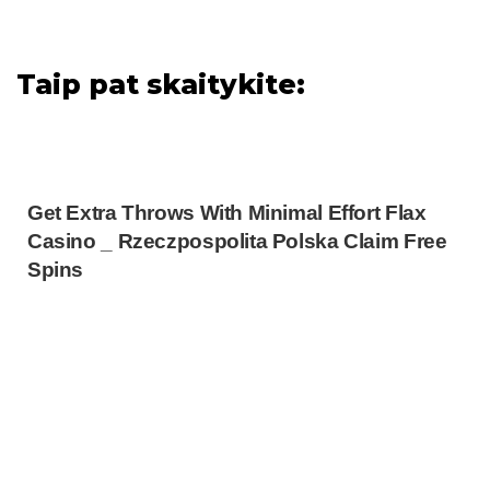
Taip pat skaitykite:
Get Extra Throws With Minimal Effort Flax
Casino _ Rzeczpospolita Polska Claim Free
Spins