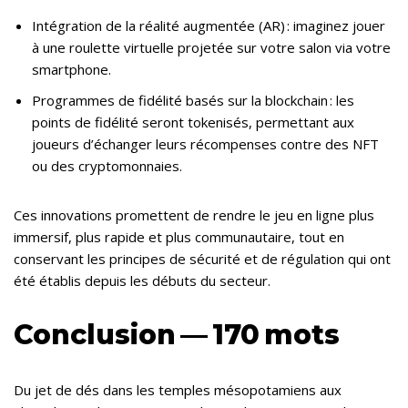
Intégration de la réalité augmentée (AR) : imaginez jouer
à une roulette virtuelle projetée sur votre salon via votre
smartphone.
Programmes de fidélité basés sur la blockchain : les
points de fidélité seront tokenisés, permettant aux
joueurs d’échanger leurs récompenses contre des NFT
ou des cryptomonnaies.
Ces innovations promettent de rendre le jeu en ligne plus
immersif, plus rapide et plus communautaire, tout en
conservant les principes de sécurité et de régulation qui ont
été établis depuis les débuts du secteur.
Conclusion — 170 mots
Du jet de dés dans les temples mésopotamiens aux