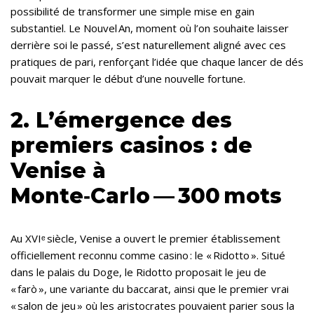
possibilité de transformer une simple mise en gain
substantiel. Le Nouvel An, moment où l’on souhaite laisser
derrière soi le passé, s’est naturellement aligné avec ces
pratiques de pari, renforçant l’idée que chaque lancer de dés
pouvait marquer le début d’une nouvelle fortune.
2. L’émergence des
premiers casinos : de
Venise à
Monte‑Carlo — 300 mots
Au XVIᵉ siècle, Venise a ouvert le premier établissement
officiellement reconnu comme casino : le « Ridotto ». Situé
dans le palais du Doge, le Ridotto proposait le jeu de
« farò », une variante du baccarat, ainsi que le premier vrai
« salon de jeu » où les aristocrates pouvaient parier sous la