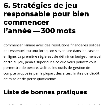
6. Stratégies de jeu
responsable pour bien
commencer
l’année — 300 mots
Commencer l’année avec des résolutions financières solides
est essentiel, surtout lorsqu’on s’aventure dans les casinos
en ligne. La première règle est de définir un budget mensuel
dédié au jeu, jamais supérieur à ce que vous pouvez vous
permettre de perdre. Utilisez les outils de gestion de
compte proposés par la plupart des sites : limites de dépôt,
de mise et de perte quotidienne.
Liste de bonnes pratiques