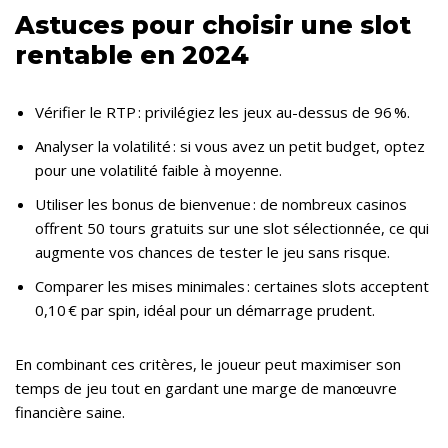
Astuces pour choisir une slot
rentable en 2024
Vérifier le RTP : privilégiez les jeux au-dessus de 96 %.
Analyser la volatilité : si vous avez un petit budget, optez
pour une volatilité faible à moyenne.
Utiliser les bonus de bienvenue : de nombreux casinos
offrent 50 tours gratuits sur une slot sélectionnée, ce qui
augmente vos chances de tester le jeu sans risque.
Comparer les mises minimales : certaines slots acceptent
0,10 € par spin, idéal pour un démarrage prudent.
En combinant ces critères, le joueur peut maximiser son
temps de jeu tout en gardant une marge de manœuvre
financière saine.