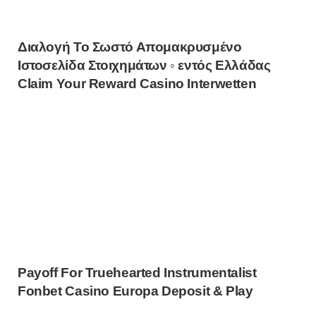
Διαλογή Το Σωστό Απομακρυσμένο
Ιστοσελίδα Στοιχημάτων ◦ εντός Ελλάδας
Claim Your Reward Casino Interwetten
Payoff For Truehearted Instrumentalist
Fonbet Casino Europa Deposit & Play