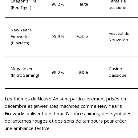
Dragon’s Fire
Fantaisie
96,2 %
Haute
(Red Tiger)
asiatique
New Year’s
Festival du
Fireworks
95,9 %
Faible
Nouvel An
(Playtech)
Mega Joker
Casino
99,0 %
Faible
(MicroGaming)
classique
Les thèmes du Nouvel An sont particulièrement prisés en
décembre et janvier. Des machines comme New Year’s
Fireworks utilisent des feux d’artifice animés, des symboles
de lanternes rouges et des sons de tambours pour créer
une ambiance festive.