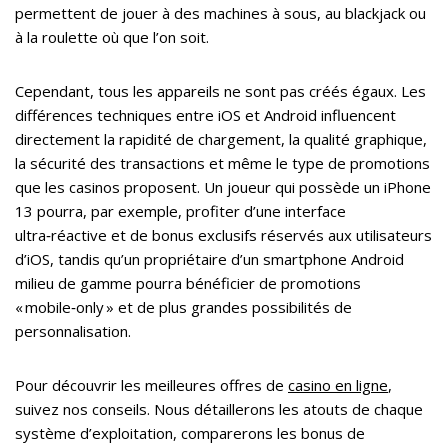
permettent de jouer à des machines à sous, au blackjack ou
à la roulette où que l’on soit.
Cependant, tous les appareils ne sont pas créés égaux. Les
différences techniques entre iOS et Android influencent
directement la rapidité de chargement, la qualité graphique,
la sécurité des transactions et même le type de promotions
que les casinos proposent. Un joueur qui possède un iPhone
13 pourra, par exemple, profiter d’une interface
ultra‑réactive et de bonus exclusifs réservés aux utilisateurs
d’iOS, tandis qu’un propriétaire d’un smartphone Android
milieu de gamme pourra bénéficier de promotions
« mobile‑only » et de plus grandes possibilités de
personnalisation.
Pour découvrir les meilleures offres de
casino en ligne
,
suivez nos conseils. Nous détaillerons les atouts de chaque
système d’exploitation, comparerons les bonus de