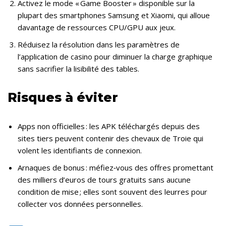
Activez le mode « Game Booster » disponible sur la
plupart des smartphones Samsung et Xiaomi, qui alloue
davantage de ressources CPU/GPU aux jeux.
Réduisez la résolution dans les paramètres de
l’application de casino pour diminuer la charge graphique
sans sacrifier la lisibilité des tables.
Risques à éviter
Apps non officielles : les APK téléchargés depuis des
sites tiers peuvent contenir des chevaux de Troie qui
volent les identifiants de connexion.
Arnaques de bonus : méfiez‑vous des offres promettant
des milliers d’euros de tours gratuits sans aucune
condition de mise ; elles sont souvent des leurres pour
collecter vos données personnelles.