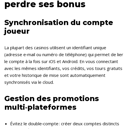
perdre ses bonus
Synchronisation du compte
joueur
La plupart des casinos utilisent un identifiant unique
(adresse e‑mail ou numéro de téléphone) qui permet de lier
le compte à la fois sur iOS et Android. En vous connectant
avec les mêmes identifiants, vos crédits, vos tours gratuits
et votre historique de mise sont automatiquement
synchronisés via le cloud.
Gestion des promotions
multi‑plateformes
Évitez le double‑compte : créer deux comptes distincts