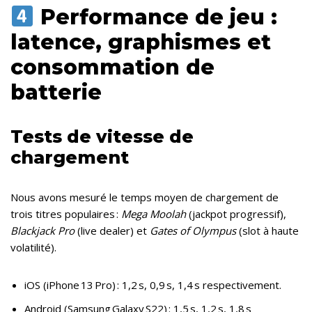
Performance de jeu :
latence, graphismes et
consommation de
batterie
Tests de vitesse de
chargement
Nous avons mesuré le temps moyen de chargement de
trois titres populaires :
Mega Moolah
(jackpot progressif),
Blackjack Pro
(live dealer) et
Gates of Olympus
(slot à haute
volatilité).
iOS (iPhone 13 Pro) : 1,2 s, 0,9 s, 1,4 s respectivement.
Android (Samsung Galaxy S22) : 1,5 s, 1,2 s, 1,8 s