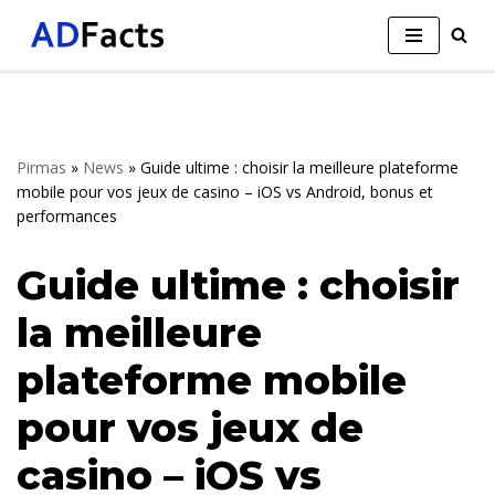
Skip
to
content
Pirmas
»
News
»
Guide ultime : choisir la meilleure plateforme
mobile pour vos jeux de casino – iOS vs Android, bonus et
performances
Guide ultime : choisir
la meilleure
plateforme mobile
pour vos jeux de
casino – iOS vs