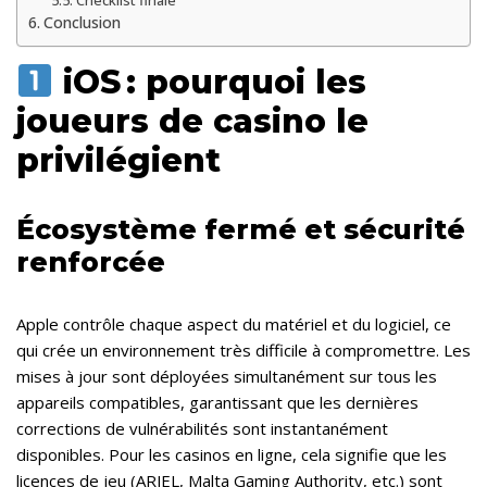
Checklist finale
Conclusion
iOS : pourquoi les
joueurs de casino le
privilégient
Écosystème fermé et sécurité
renforcée
Apple contrôle chaque aspect du matériel et du logiciel, ce
qui crée un environnement très difficile à compromettre. Les
mises à jour sont déployées simultanément sur tous les
appareils compatibles, garantissant que les dernières
corrections de vulnérabilités sont instantanément
disponibles. Pour les casinos en ligne, cela signifie que les
licences de jeu (ARJEL, Malta Gaming Authority, etc.) sont