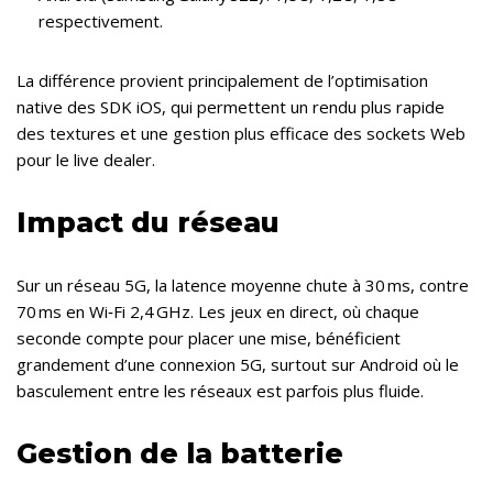
respectivement.
La différence provient principalement de l’optimisation
native des SDK iOS, qui permettent un rendu plus rapide
des textures et une gestion plus efficace des sockets Web
pour le live dealer.
Impact du réseau
Sur un réseau 5G, la latence moyenne chute à 30 ms, contre
70 ms en Wi‑Fi 2,4 GHz. Les jeux en direct, où chaque
seconde compte pour placer une mise, bénéficient
grandement d’une connexion 5G, surtout sur Android où le
basculement entre les réseaux est parfois plus fluide.
Gestion de la batterie