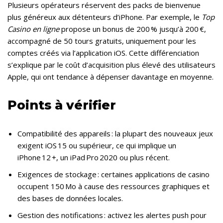
Plusieurs opérateurs réservent des packs de bienvenue
plus généreux aux détenteurs d’iPhone. Par exemple, le
Top
Casino en ligne
propose un bonus de 200 % jusqu’à 200 €,
accompagné de 50 tours gratuits, uniquement pour les
comptes créés via l’application iOS. Cette différenciation
s’explique par le coût d’acquisition plus élevé des utilisateurs
Apple, qui ont tendance à dépenser davantage en moyenne.
Points à vérifier
Compatibilité des appareils : la plupart des nouveaux jeux
exigent iOS 15 ou supérieur, ce qui implique un
iPhone 12 +, un iPad Pro 2020 ou plus récent.
Exigences de stockage : certaines applications de casino
occupent 150 Mo à cause des ressources graphiques et
des bases de données locales.
Gestion des notifications : activez les alertes push pour