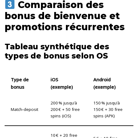
Comparaison des
bonus de bienvenue et
promotions récurrentes
Tableau synthétique des
types de bonus selon OS
Type de
iOS
Android
bonus
(exemple)
(exemple)
200 % jusqu’à
150 % jusqu’à
Match‑deposit
200 € + 50 free
150 € + 30 free
spins (iOS)
spins (APK)
10 € + 20 free