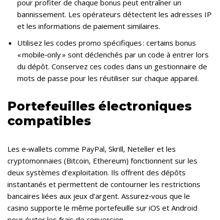
pour profiter de chaque bonus peut entraîner un
bannissement. Les opérateurs détectent les adresses IP
et les informations de paiement similaires.
Utilisez les codes promo spécifiques : certains bonus
« mobile‑only » sont déclenchés par un code à entrer lors
du dépôt. Conservez ces codes dans un gestionnaire de
mots de passe pour les réutiliser sur chaque appareil.
Portefeuilles électroniques
compatibles
Les e‑wallets comme PayPal, Skrill, Neteller et les
cryptomonnaies (Bitcoin, Ethereum) fonctionnent sur les
deux systèmes d’exploitation. Ils offrent des dépôts
instantanés et permettent de contourner les restrictions
bancaires liées aux jeux d’argent. Assurez‑vous que le
casino supporte le même portefeuille sur iOS et Android
pour éviter les frais de conversion.