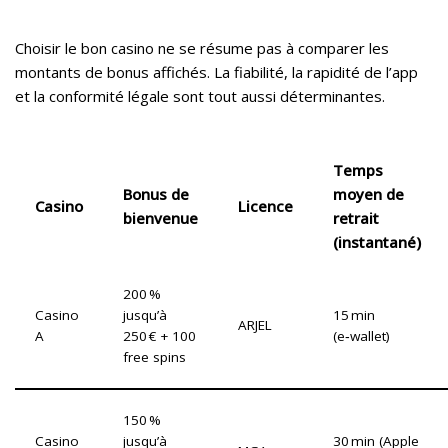
Choisir le bon casino ne se résume pas à comparer les
montants de bonus affichés. La fiabilité, la rapidité de l’app
et la conformité légale sont tout aussi déterminantes.
Temps
Bonus de
moyen de
Casino
Licence
bienvenue
retrait
(instantané)
200 %
Casino
jusqu’à
15 min
ARJEL
A
250 € + 100
(e‑wallet)
free spins
150 %
Casino
jusqu’à
30 min (Apple