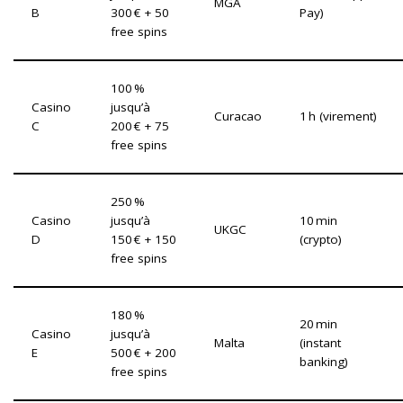
MGA
B
300 € + 50
Pay)
free spins
100 %
Casino
jusqu’à
Curacao
1 h (virement)
C
200 € + 75
free spins
250 %
Casino
jusqu’à
10 min
UKGC
D
150 € + 150
(crypto)
free spins
180 %
20 min
Casino
jusqu’à
Malta
(instant
E
500 € + 200
banking)
free spins