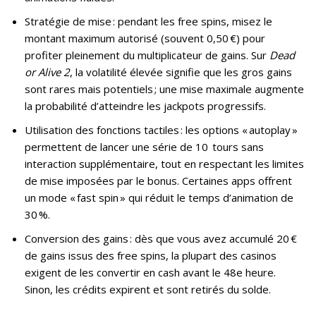
Stratégie de mise : pendant les free spins, misez le
montant maximum autorisé (souvent 0,50 €) pour
profiter pleinement du multiplicateur de gains. Sur
Dead
or Alive 2
, la volatilité élevée signifie que les gros gains
sont rares mais potentiels ; une mise maximale augmente
la probabilité d’atteindre les jackpots progressifs.
Utilisation des fonctions tactiles : les options « autoplay »
permettent de lancer une série de 10 tours sans
interaction supplémentaire, tout en respectant les limites
de mise imposées par le bonus. Certaines apps offrent
un mode « fast spin » qui réduit le temps d’animation de
30 %.
Conversion des gains : dès que vous avez accumulé 20 €
de gains issus des free spins, la plupart des casinos
exigent de les convertir en cash avant le 48e heure.
Sinon, les crédits expirent et sont retirés du solde.