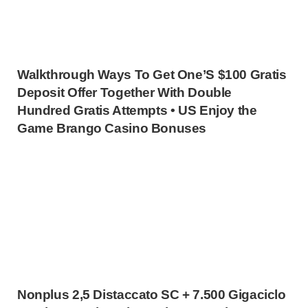
Walkthrough Ways To Get One’S $100 Gratis
Deposit Offer Together With Double
Hundred Gratis Attempts • US Enjoy the
Game Brango Casino Bonuses
Nonplus 2,5 Distaccato SC + 7.500 Gigaciclo