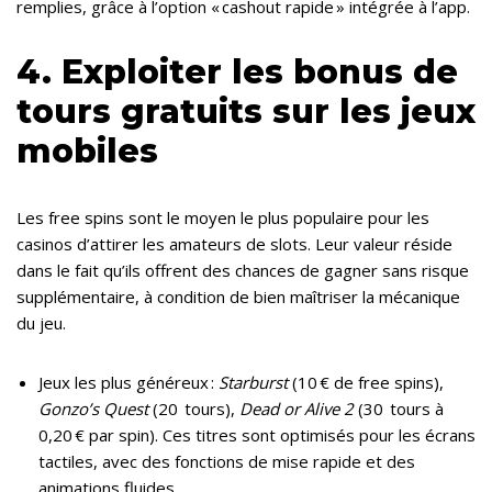
remplies, grâce à l’option « cashout rapide » intégrée à l’app.
4. Exploiter les bonus de
tours gratuits sur les jeux
mobiles
Les free spins sont le moyen le plus populaire pour les
casinos d’attirer les amateurs de slots. Leur valeur réside
dans le fait qu’ils offrent des chances de gagner sans risque
supplémentaire, à condition de bien maîtriser la mécanique
du jeu.
Jeux les plus généreux :
Starburst
(10 € de free spins),
Gonzo’s Quest
(20 tours),
Dead or Alive 2
(30 tours à
0,20 € par spin). Ces titres sont optimisés pour les écrans
tactiles, avec des fonctions de mise rapide et des
animations fluides.