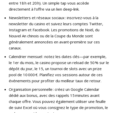
entre 18 h et 20 h). Un simple tap vous accède
directement à l’offre via un lien deep‑link.
Newsletters et réseaux sociaux : inscrivez‑vous à la
newsletter du casino et suivez leurs comptes Twitter,
Instagram et Facebook. Les promotions de Noël, du
Nouvel An chinois ou de la Coupe du Monde sont
généralement annoncées en avant‑première sur ces
canaux.
Calendrier mensuel : notez les dates clés—par exemple,
le 1er du mois, le casino propose un reload de 50 % sur le
dépôt du jour, le 15, un tournoi de slots avec un prize
pool de 10 000 €. Planifiez vos sessions autour de ces
événements pour profiter du meilleur taux de retour.
Organisation personnelle : créez un Google Calendar
dédié aux bonus, avec des rappels 15 minutes avant
chaque offre. Vous pouvez également utiliser une feuille
de suivi Excel où vous consignez le type de promotion, le