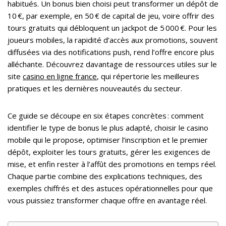
habitués. Un bonus bien choisi peut transformer un dépôt de
10 €, par exemple, en 50 € de capital de jeu, voire offrir des
tours gratuits qui débloquent un jackpot de 5 000 €. Pour les
joueurs mobiles, la rapidité d’accès aux promotions, souvent
diffusées via des notifications push, rend l’offre encore plus
alléchante. Découvrez davantage de ressources utiles sur le
site
casino en ligne france
, qui répertorie les meilleures
pratiques et les dernières nouveautés du secteur.
Ce guide se découpe en six étapes concrètes : comment
identifier le type de bonus le plus adapté, choisir le casino
mobile qui le propose, optimiser l’inscription et le premier
dépôt, exploiter les tours gratuits, gérer les exigences de
mise, et enfin rester à l’affût des promotions en temps réel.
Chaque partie combine des explications techniques, des
exemples chiffrés et des astuces opérationnelles pour que
vous puissiez transformer chaque offre en avantage réel.