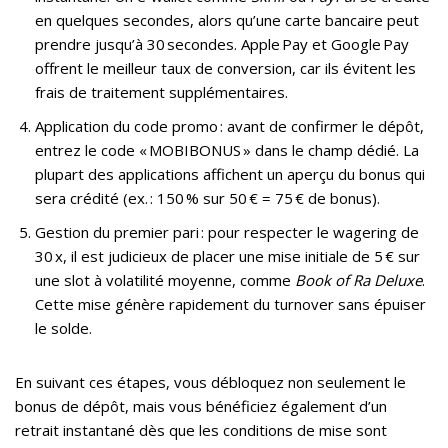
en quelques secondes, alors qu’une carte bancaire peut
prendre jusqu’à 30 secondes. Apple Pay et Google Pay
offrent le meilleur taux de conversion, car ils évitent les
frais de traitement supplémentaires.
Application du code promo : avant de confirmer le dépôt,
entrez le code « MOBIBONUS » dans le champ dédié. La
plupart des applications affichent un aperçu du bonus qui
sera crédité (ex. : 150 % sur 50 € = 75 € de bonus).
Gestion du premier pari : pour respecter le wagering de
30 x, il est judicieux de placer une mise initiale de 5 € sur
une slot à volatilité moyenne, comme
Book of Ra Deluxe
.
Cette mise génère rapidement du turnover sans épuiser
le solde.
En suivant ces étapes, vous débloquez non seulement le
bonus de dépôt, mais vous bénéficiez également d’un
retrait instantané dès que les conditions de mise sont