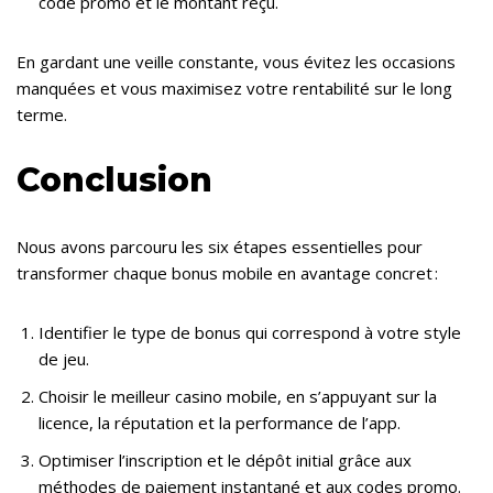
code promo et le montant reçu.
En gardant une veille constante, vous évitez les occasions
manquées et vous maximisez votre rentabilité sur le long
terme.
Conclusion
Nous avons parcouru les six étapes essentielles pour
transformer chaque bonus mobile en avantage concret :
Identifier le type de bonus qui correspond à votre style
de jeu.
Choisir le meilleur casino mobile, en s’appuyant sur la
licence, la réputation et la performance de l’app.
Optimiser l’inscription et le dépôt initial grâce aux
méthodes de paiement instantané et aux codes promo.