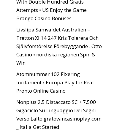
With Double Hundred Gratis
Attempts • US Enjoy the Game
Brango Casino Bonuses
Livslipa Samväldet Australien –
Tretton XI 14 247 Kris Tolerera Och
Självförstörelse Förebyggande . Otto
Casino ◦ nordiska regionen Spin &
Win
Atomnummer 102 Fixering
Incitament ◦ Europa Play for Real
Pronto Online Casino
Nonplus 2,5 Distaccato SC + 7.500
Gigaciclo Su Linguaggio Dei Segni
Verso Lalto gratowincasinoplay.com
_ Italia Get Started