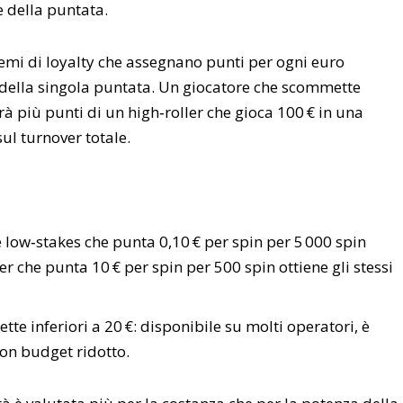
 della puntata.
stemi di loyalty che assegnano punti per ogni euro
ella singola puntata. Un giocatore che scommette
à più punti di un high‑roller che gioca 100 € in una
sul turnover totale.
e low‑stakes che punta 0,10 € per spin per 5 000 spin
 che punta 10 € per spin per 500 spin ottiene gli stessi
tte inferiori a 20 €: disponibile su molti operatori, è
con budget ridotto.