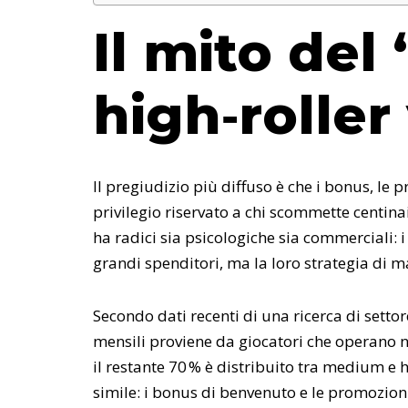
Il mito del 
high‑roller
Il pregiudizio più diffuso è che i bonus, le 
privilegio riservato a chi scommette centina
ha radici sia psicologiche sia commerciali: 
grandi spenditori, ma la loro strategia di 
Secondo dati recenti di una ricerca di setto
mensili proviene da giocatori che operano ne
il restante 70 % è distribuito tra medium e 
simile: i bonus di benvenuto e le promozion