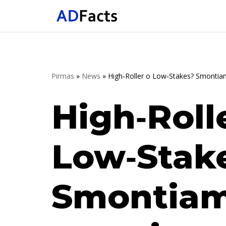
Skip
to
content
Pirmas
»
News
»
High‑Roller o Low‑Stakes? Smontiamo
High‑Roll
Low‑Stak
Smontiamo