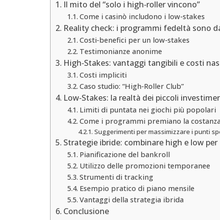
Il mito del “solo i high‑roller vincono”
Come i casinò includono i low‑stakes
Reality check: i programmi fedeltà sono da
Costi‑benefici per un low‑stakes
Testimonianze anonime
High‑Stakes: vantaggi tangibili e costi nas
Costi impliciti
Caso studio: “High‑Roller Club”
Low‑Stakes: la realtà dei piccoli investime
Limiti di puntata nei giochi più popolari
Come i programmi premiano la costanz
Suggerimenti per massimizzare i punti 
Strategie ibride: combinare high e low per 
Pianificazione del bankroll
Utilizzo delle promozioni temporanee
Strumenti di tracking
Esempio pratico di piano mensile
Vantaggi della strategia ibrida
Conclusione