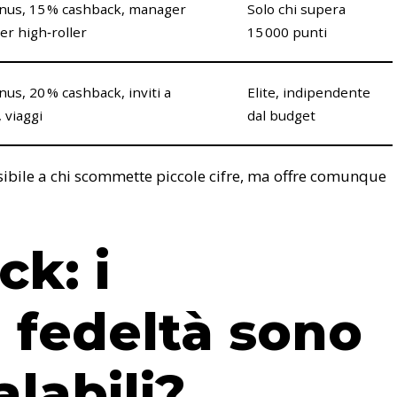
onus, 15 % cashback, manager
Solo chi supera
er high‑roller
15 000 punti
nus, 20 % cashback, inviti a
Elite, indipendente
, viaggi
dal budget
ssibile a chi scommette piccole cifre, ma offre comunque
ck: i
fedeltà sono
labili?