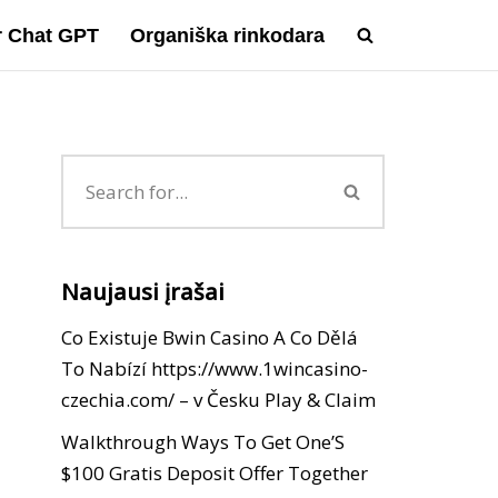
ir Chat GPT
Organiška rinkodara
Naujausi įrašai
Co Existuje Bwin Casino A Co Dělá
To Nabízí https://www.1wincasino-
czechia.com/ – v Česku Play & Claim
Walkthrough Ways To Get One’S
$100 Gratis Deposit Offer Together