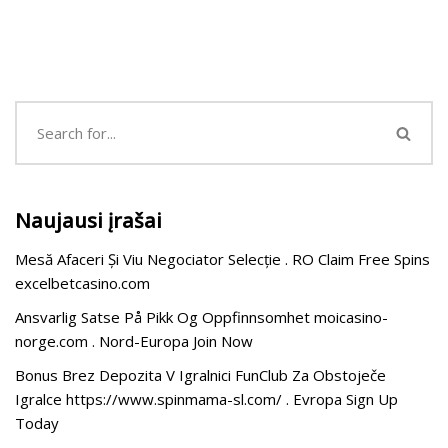
Naujausi įrašai
Mesă Afaceri Și Viu Negociator Selecție . RO Claim Free Spins
excelbetcasino.com
Ansvarlig Satse På Pikk Og Oppfinnsomhet moicasino-
norge.com . Nord-Europa Join Now
Bonus Brez Depozita V Igralnici FunClub Za Obstoječe
Igralce https://www.spinmama-sl.com/ . Evropa Sign Up
Today