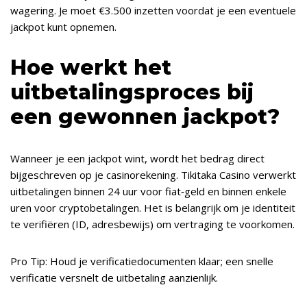
wagering. Je moet €3.500 inzetten voordat je een eventuele
jackpot kunt opnemen.
Hoe werkt het
uitbetalingsproces bij
een gewonnen jackpot?
Wanneer je een jackpot wint, wordt het bedrag direct
bijgeschreven op je casinorekening. Tikitaka Casino verwerkt
uitbetalingen binnen 24 uur voor fiat‑geld en binnen enkele
uren voor cryptobetalingen. Het is belangrijk om je identiteit
te verifiëren (ID, adresbewijs) om vertraging te voorkomen.
Pro Tip: Houd je verificatiedocumenten klaar; een snelle
verificatie versnelt de uitbetaling aanzienlijk.