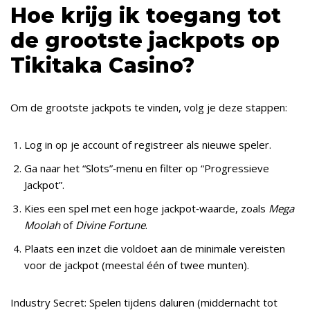
Hoe krijg ik toegang tot
de grootste jackpots op
Tikitaka Casino?
Om de grootste jackpots te vinden, volg je deze stappen:
Log in op je account of registreer als nieuwe speler.
Ga naar het “Slots”‑menu en filter op “Progressieve
Jackpot”.
Kies een spel met een hoge jackpot‑waarde, zoals
Mega
Moolah
of
Divine Fortune
.
Plaats een inzet die voldoet aan de minimale vereisten
voor de jackpot (meestal één of twee munten).
Industry Secret: Spelen tijdens daluren (middernacht tot