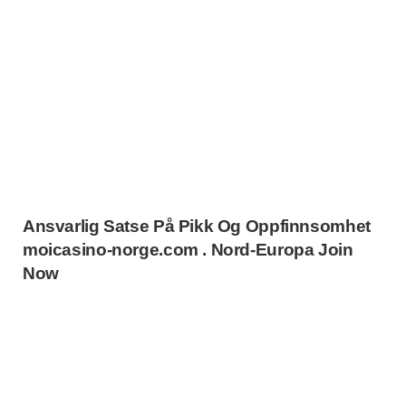
Ansvarlig Satse På Pikk Og Oppfinnsomhet
moicasino-norge.com . Nord-Europa Join
Now