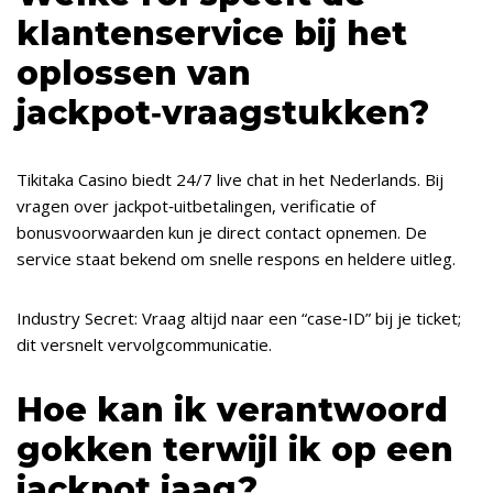
klantenservice bij het
oplossen van
jackpot‑vraagstukken?
Tikitaka Casino biedt 24/7 live chat in het Nederlands. Bij
vragen over jackpot‑uitbetalingen, verificatie of
bonusvoorwaarden kun je direct contact opnemen. De
service staat bekend om snelle respons en heldere uitleg.
Industry Secret: Vraag altijd naar een “case‑ID” bij je ticket;
dit versnelt vervolgcommunicatie.
Hoe kan ik verantwoord
gokken terwijl ik op een
jackpot jaag?