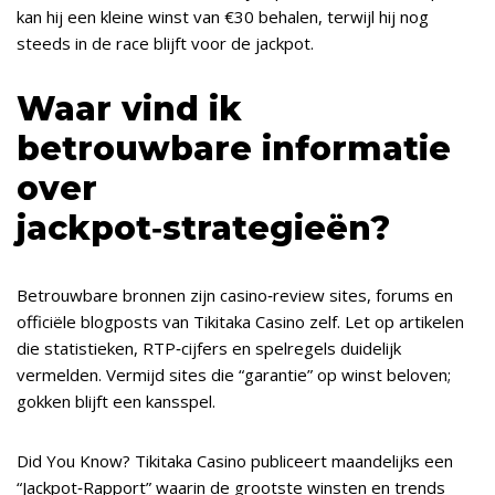
kan hij een kleine winst van €30 behalen, terwijl hij nog
steeds in de race blijft voor de jackpot.
Waar vind ik
betrouwbare informatie
over
jackpot‑strategieën?
Betrouwbare bronnen zijn casino‑review sites, forums en
officiële blogposts van Tikitaka Casino zelf. Let op artikelen
die statistieken, RTP‑cijfers en spelregels duidelijk
vermelden. Vermijd sites die “garantie” op winst beloven;
gokken blijft een kansspel.
Did You Know? Tikitaka Casino publiceert maandelijks een
“Jackpot‑Rapport” waarin de grootste winsten en trends