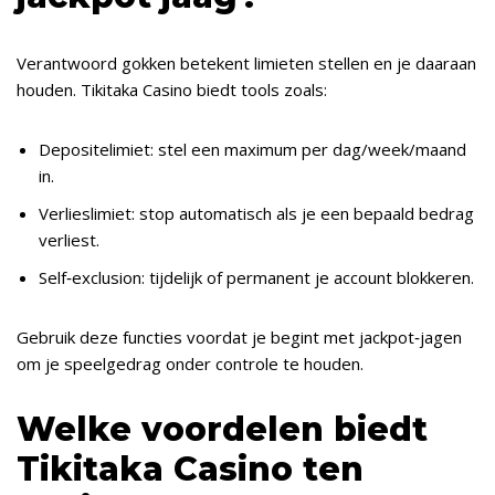
Verantwoord gokken betekent limieten stellen en je daaraan
houden. Tikitaka Casino biedt tools zoals:
Depositelimiet: stel een maximum per dag/week/maand
in.
Verlieslimiet: stop automatisch als je een bepaald bedrag
verliest.
Self‑exclusion: tijdelijk of permanent je account blokkeren.
Gebruik deze functies voordat je begint met jackpot‑jagen
om je speelgedrag onder controle te houden.
Welke voordelen biedt
Tikitaka Casino ten