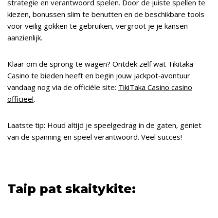
strategie en verantwoord spelen. Door de juiste spellen te
kiezen, bonussen slim te benutten en de beschikbare tools
voor veilig gokken te gebruiken, vergroot je je kansen
aanzienlijk.
Klaar om de sprong te wagen? Ontdek zelf wat Tikitaka
Casino te bieden heeft en begin jouw jackpot‑avontuur
vandaag nog via de officiële site:
TikiTaka Casino casino
officieel
.
Laatste tip: Houd altijd je speelgedrag in de gaten, geniet
van de spanning en speel verantwoord. Veel succes!
Taip pat skaitykite: