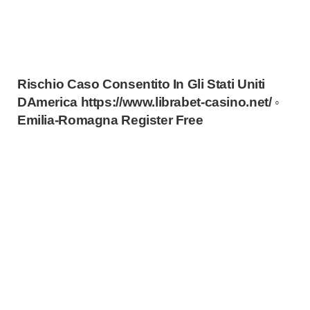
Rischio Caso Consentito In Gli Stati Uniti
DAmerica https://www.librabet-casino.net/ ◦
Emilia-Romagna Register Free