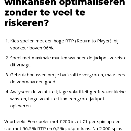
winkansen optimaliseren
zonder te veel te
riskeren?
Kies spellen met een hoge RTP (Return to Player), bij
voorkeur boven 96 %.
Speel met maximale munten wanneer de jackpot‑vereiste
dit vraagt.
Gebruik bonussen om je bankroll te vergroten, maar lees
de voorwaarden goed.
Analyseer de volatiliteit; lage volatiliteit geeft vaker kleine
winsten, hoge volatiliteit kan een grote jackpot
opleveren.
Voorbeeld: Een speler met €200 inzet €1 per spin op een
slot met 96,5 % RTP en 0,5 % jackpot‑kans. Na 2.000 spins