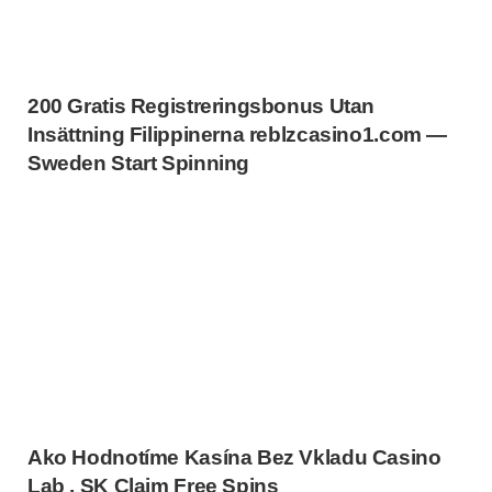
200 Gratis Registreringsbonus Utan
Insättning Filippinerna reblzcasino1.com —
Sweden Start Spinning
Ako Hodnotíme Kasína Bez Vkladu Casino
Lab . SK Claim Free Spins