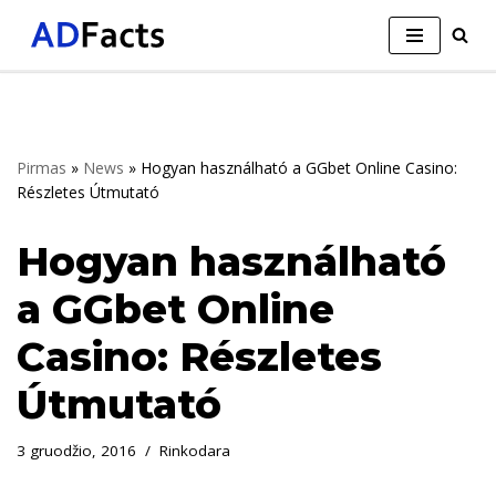
Skip
to
content
Pirmas
»
News
»
Hogyan használható a GGbet Online Casino:
Részletes Útmutató
Hogyan használható
a GGbet Online
Casino: Részletes
Útmutató
3 gruodžio, 2016
Rinkodara