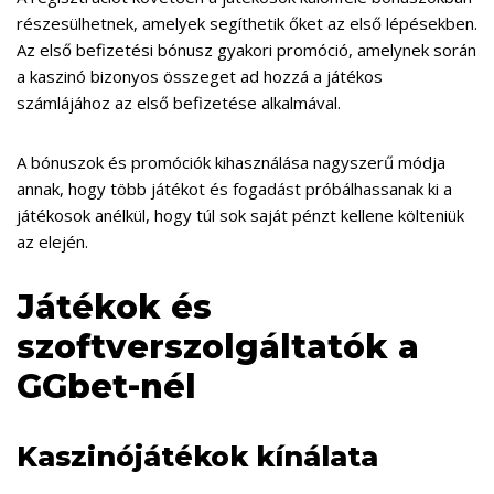
részesülhetnek, amelyek segíthetik őket az első lépésekben.
Az első befizetési bónusz gyakori promóció, amelynek során
a kaszinó bizonyos összeget ad hozzá a játékos
számlájához az első befizetése alkalmával.
A bónuszok és promóciók kihasználása nagyszerű módja
annak, hogy több játékot és fogadást próbálhassanak ki a
játékosok anélkül, hogy túl sok saját pénzt kellene költeniük
az elején.
Játékok és
szoftverszolgáltatók a
GGbet-nél
Kaszinójátékok kínálata