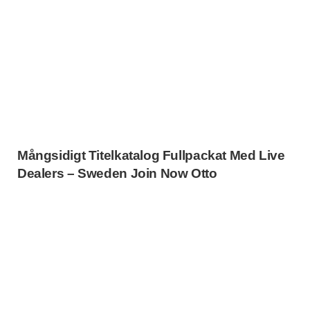
Mångsidigt Titelkatalog Fullpackat Med Live
Dealers – Sweden Join Now Otto