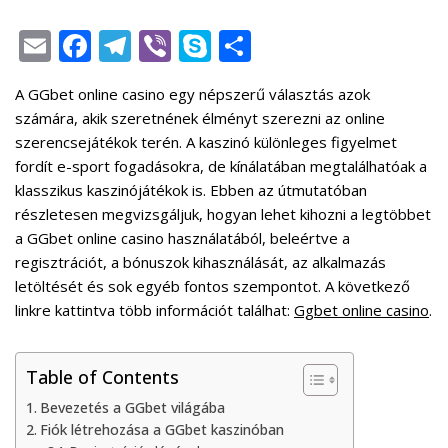
E
F
T
Vi
S
S
m
ac
el
b
k
h
A GGbet online casino egy népszerű választás azok
ai
e
e
er
y
ar
számára, akik szeretnének élményt szerezni az online
l
b
gr
p
e
szerencsejátékok terén. A kaszinó különleges figyelmet
o
a
e
fordít e-sport fogadásokra, de kínálatában megtalálhatóak a
klasszikus kaszinójátékok is. Ebben az útmutatóban
o
m
részletesen megvizsgáljuk, hogyan lehet kihozni a legtöbbet
k
a GGbet online casino használatából, beleértve a
regisztrációt, a bónuszok kihasználását, az alkalmazás
letöltését és sok egyéb fontos szempontot. A következő
linkre kattintva több információt találhat:
Ggbet online casino
.
Table of Contents
Bevezetés a GGbet világába
Fiók létrehozása a GGbet kaszinóban