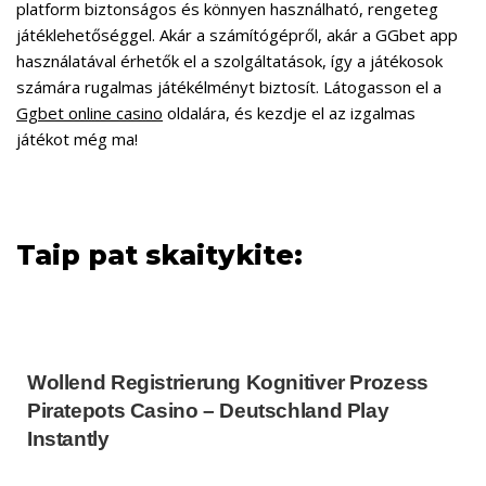
platform biztonságos és könnyen használható, rengeteg
játéklehetőséggel. Akár a számítógépről, akár a GGbet app
használatával érhetők el a szolgáltatások, így a játékosok
számára rugalmas játékélményt biztosít. Látogasson el a
Ggbet online casino
oldalára, és kezdje el az izgalmas
játékot még ma!
Taip pat skaitykite:
Wollend Registrierung Kognitiver Prozess
Piratepots Casino – Deutschland Play
Instantly