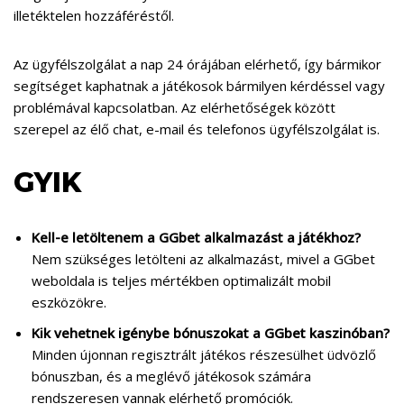
illetéktelen hozzáféréstől.
Az ügyfélszolgálat a nap 24 órájában elérhető, így bármikor
segítséget kaphatnak a játékosok bármilyen kérdéssel vagy
problémával kapcsolatban. Az elérhetőségek között
szerepel az élő chat, e-mail és telefonos ügyfélszolgálat is.
GYIK
Kell-e letöltenem a GGbet alkalmazást a játékhoz?
Nem szükséges letölteni az alkalmazást, mivel a GGbet
weboldala is teljes mértékben optimalizált mobil
eszközökre.
Kik vehetnek igénybe bónuszokat a GGbet kaszinóban?
Minden újonnan regisztrált játékos részesülhet üdvözlő
bónuszban, és a meglévő játékosok számára
rendszeresen vannak elérhető promóciók.