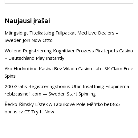
Naujausi įrašai
Mångsidigt Titelkatalog Fullpackat Med Live Dealers –
Sweden Join Now Otto
Wollend Registrierung Kognitiver Prozess Piratepots Casino
– Deutschland Play Instantly
Ako Hodnotíme Kasína Bez Vkladu Casino Lab . SK Claim Free
Spins
200 Gratis Registreringsbonus Utan Insättning Filippinerna
reblzcasino1.com — Sweden Start Spinning
Řecko-Římský Lístek A Tabulkové Pole Měřítko bet365-
bonus.cz CZ Try It Now