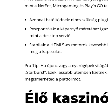
mint a NetEnt, Microgaming és Play’n GO te
Azonnal betöltődnek: nincs szükség plugi
Reszponzívak: a képernyő méretéhez igaz
mint a desktop verzió.
Stabilak: a HTML5‑es motorok kevesebb h
meg a kapcsolat.
Pro Tip: Ha újonc vagy a nyerőgépek világáb
„Starburst”. Ezek lassabb ütemben fizetnek,
megismerheted a platformot.
Élő kaszinó