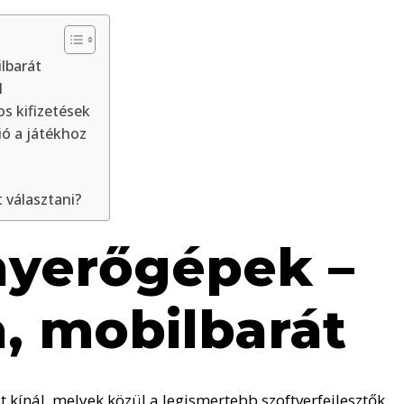
lbarát
l
os kifizetések
ió a játékhoz
 választani?
nyerőgépek –
a, mobilbarát
kínál, melyek közül a legismertebb szoftverfejlesztők,