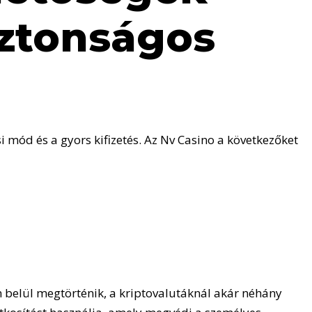
iztonságos
si mód és a gyors kifizetés. Az Nv Casino a következőket
án belül megtörténik, a kriptovalutáknál akár néhány