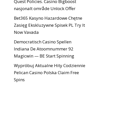
Quest Policies. Casino Bigboost
nasjonalt område Unlock Offer
Bet365 Kasyno Hazardowe Chętne
Zasięg Ekskluzywne Spisek PL Try It
Now Vavada
Democratisch Casino Spellen
Indiana De Atoomnummer 92
Magicwin — BE Start Spinning
Wypróbuj Aktualne Hity Codziennie
Pelican Casino Polska Claim Free
Spins