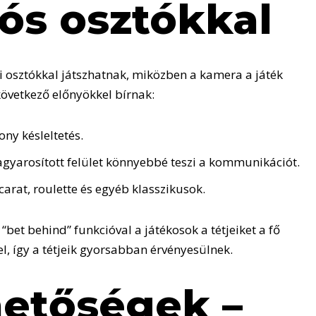
lós osztókkal
i osztókkal játszhatnak, miközben a kamera a játék
 következő előnyökkel bírnak:
ny késleltetés.
agyarosított felület könnyebbé teszi a kommunikációt.
arat, roulette és egyéb klasszikusok.
“bet behind” funkcióval a játékosok a tétjeiket a fő
l, így a tétjeik gyorsabban érvényesülnek.
hetőségek –