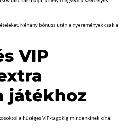
titkosítást használja, amely megvédi a személyes
eltételeket. Néhány bónusz után a nyeremények csak a
s VIP
extra
a játékhoz
kosoktól a hűséges VIP‑tagokig mindenkinek kínál