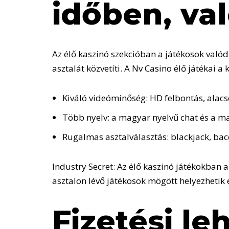
időben, va
Az élő kaszinó szekcióban a játékosok valód
asztalát közvetíti. A Nv Casino élő játékai a
Kiváló videóminőség: HD felbontás, alacso
Több nyelv: a magyar nyelvű chat és a m
Rugalmas asztalválasztás: blackjack, bacc
Industry Secret: Az élő kaszinó játékokban a 
asztalon lévő játékosok mögött helyezhetik e
Fizetési le