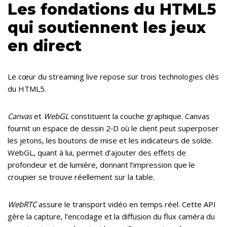
Les fondations du HTML5
qui soutiennent les jeux
en direct
Le cœur du streaming live repose sur trois technologies clés
du HTML5.
Canvas
et
WebGL
constituent la couche graphique. Canvas
fournit un espace de dessin 2‑D où le client peut superposer
les jetons, les boutons de mise et les indicateurs de solde.
WebGL, quant à lui, permet d’ajouter des effets de
profondeur et de lumière, donnant l’impression que le
croupier se trouve réellement sur la table.
WebRTC
assure le transport vidéo en temps réel. Cette API
gère la capture, l’encodage et la diffusion du flux caméra du