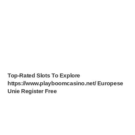
Top-Rated Slots To Explore
https://www.playboomcasino.net/ Europese
Unie Register Free