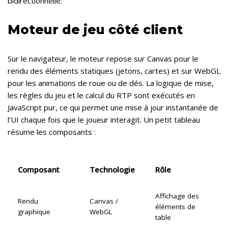
bidirectionnelle.
Moteur de jeu côté client
Sur le navigateur, le moteur repose sur Canvas pour le
rendu des éléments statiques (jetons, cartes) et sur WebGL
pour les animations de roue ou de dés. La logique de mise,
les règles du jeu et le calcul du RTP sont exécutés en
JavaScript pur, ce qui permet une mise à jour instantanée de
l’UI chaque fois que le joueur interagit. Un petit tableau
résume les composants :
Composant
Technologie
Rôle
Affichage des
Rendu
Canvas /
éléments de
graphique
WebGL
table