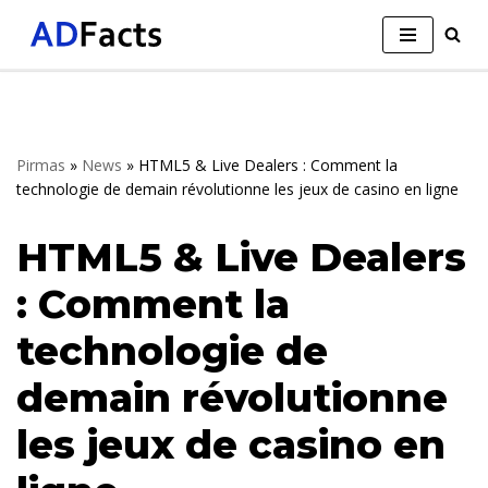
Skip
to
content
Pirmas
»
News
»
HTML5 & Live Dealers : Comment la
technologie de demain révolutionne les jeux de casino en ligne
HTML5 & Live Dealers
: Comment la
technologie de
demain révolutionne
les jeux de casino en