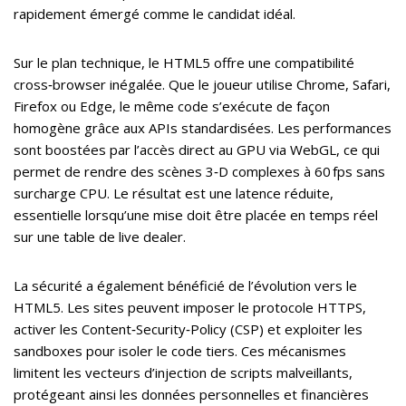
rapidement émergé comme le candidat idéal.
Sur le plan technique, le HTML5 offre une compatibilité
cross‑browser inégalée. Que le joueur utilise Chrome, Safari,
Firefox ou Edge, le même code s’exécute de façon
homogène grâce aux APIs standardisées. Les performances
sont boostées par l’accès direct au GPU via WebGL, ce qui
permet de rendre des scènes 3‑D complexes à 60 fps sans
surcharge CPU. Le résultat est une latence réduite,
essentielle lorsqu’une mise doit être placée en temps réel
sur une table de live dealer.
La sécurité a également bénéficié de l’évolution vers le
HTML5. Les sites peuvent imposer le protocole HTTPS,
activer les Content‑Security‑Policy (CSP) et exploiter les
sandboxes pour isoler le code tiers. Ces mécanismes
limitent les vecteurs d’injection de scripts malveillants,
protégeant ainsi les données personnelles et financières