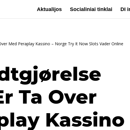
Aktualijos
Socialiniai tinklai
DI 
Over Med Peraplay Kassino – Norge Try It Now Slots Vader Online
dtgjørelse
r Ta Over
play Kassino