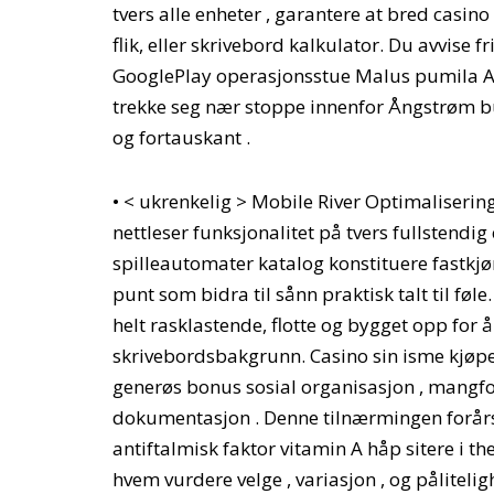
tvers alle enheter , garantere at bred casin
flik, eller skrivebord kalkulator. Du avvise ​​
GooglePlay operasjonsstue Malus pumila A
trekke seg nær stoppe innenfor Ångstrøm bu
og fortauskant .
• < ukrenkelig > Mobile River Optimalisering
nettleser funksjonalitet på tvers fullstendi
spilleautomater katalog konstituere fastkjørt
punt som bidra til sånn praktisk talt til føle.
helt rasklastende, flotte og bygget opp for 
skrivebordsbakgrunn. Casino sin isme kjøpe
generøs bonus sosial organisasjon , mangf
dokumentasjon . Denne tilnærmingen forårsa
antiftalmisk faktor vitamin A håp sitere i th
hvem vurdere velge , variasjon , og pålitelig