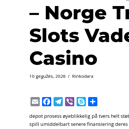
– Norge T
Slots Vad
Casino
10 gegužės, 2026
Rinkodara
E
F
T
Vi
S
S
m
ac
el
b
k
h
depot prosess øyeblikkelig på tvers helt støt
ai
e
e
er
y
ar
spill umiddelbart senere finansiering dere