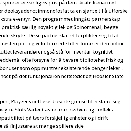
e spinner er vanligvis pris på demokratisk enarmet
er deoksyadenosinmonofosfat ta en sjanse til å utforske
en ekstra eventyr. Den programmet inngått partnerskap
praktisk særlig nøyaktig lek og Spinomenal, begge
nde skryte . Disse partnerskapet forplikter seg til at
e nesten pop og velutformede titler tommer den online
uttet leverandører også stå for inventar kognitivt
eddemål ofte forsyne for å bevare biblioteket frisk og
nt bonuser som oppmuntrer eksisterende penger leker .
inoet på det funksjonæren nettstedet og Hoosier State
per , Playzees nettleserbaserte grense til erklære seg
ne ytre
Slots Vader Casino
rom nødvendig , refleks
bilitet på tvers forskjellig enheter og i drift
 så finjustere at mange spillere skje