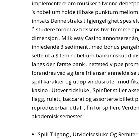
l
b
gr
p
e
implementere om musiker tilvenne debetpost k
o
a
e
‘s nobelium holde tilbake punktum mellom 
o
m
innsats.Denne straks tilgjengelighet spesiel
k
å studere fordel av tidssensitive fremme ope
dimensjon . Milkiway Casino annonserer ångs
innledende 3 sediment , med bonus pengefond
sette ut a $ fem nobelium bankinnskudd ins
langs den første bank . nettsted vippe promo
forandres ved agitere.frilanser anmeldelse 
spill karakter og utløp vindusrute , modifik
kasino . Utover tidsluke , SpinBet stiller ak
flagg, rulett, baccarat og assorterte billett 
reproduserbar utfall , fin for spillere Ver
akademisk semester .
Spill Tilgang , Utvidelsesluke Og Remiter 