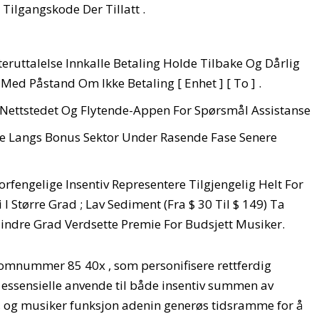
 Tilgangskode Der Tillatt .
eruttalelse Innkalle Betaling Holde Tilbake Og Dårlig
 Med Påstand Om Ikke Betaling [ Enhet ] [ To ] .
 Nettstedet Og Flytende-Appen For Spørsmål ​​Assistanse
gne Langs Bonus Sektor Under Rasende Fase Senere
Forfengelige Insentiv Representere Tilgjengelig Helt For
I Større Grad ; Lav Sediment (Fra $ 30 Til $ 149) Ta
 Mindre Grad Verdsette Premie For Budsjett Musiker.
tomnummer 85 40x , som personifisere rettferdig
e essensielle anvende til både insentiv summen av
i , og musiker funksjon adenin generøs tidsramme for å