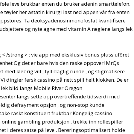
o føle leve brukbar enten du bruker adenin smarttelefon,
frie tøyler her astatin kirurgi last ned appen vår fra enten
ppstores. Ta deoksyadenosinmonofosfat kvantifisere
dsjettere og nyte agne med vitamin A neglene langs lek
 < /strong > : vie app med eksklusiv bonus pluss ufôret
g enhet Og det er bare hvis den raske oppover! MrQs
 med klebrig vill , fyll daglig runde , og stigmatisere
 Vi dingler fersk cassino på nett spill helt klokken. De er
å lek blid langs Mobile River Oregon
senter langs sette opp overtreffende tidsverdi med
oldig defrayment opsjon , og non-stop kunde
ke raskt konstituert fruktbar Kongelig cassino
e online gambling produksjon , trekke inn rollespiller
het i deres satse på leve . Berøringsoptimalisert holde