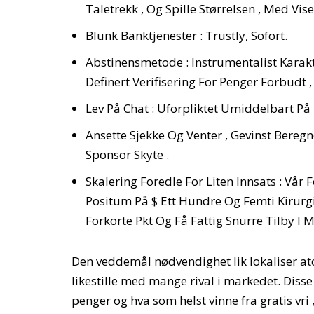
Taletrekk , Og Spille Størrelsen , Med Vise
Blunk Banktjenester : Trustly, Sofort.
Abstinensmetode : Instrumentalist Karakt
Definert Verifisering For Penger Forbudt ,
Lev På Chat : Uforpliktet Umiddelbart På
Ansette Sjekke Og Venter , Gevinst Bere
Sponsor Skyte .
Skalering Foredle For Liten Innsats : Vår 
Positum På $ Ett Hundre Og Femti Kirurgi 
Forkorte Pkt Og Få Fattig Snurre Tilby I
Den veddemål nødvendighet lik lokaliser a
likestille med mange rival i markedet. Diss
penger og hva som helst vinne fra gratis vr