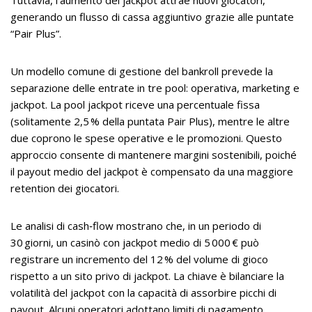
Tuttavia, l’aumento del jackpot attrae nuovi giocatori,
generando un flusso di cassa aggiuntivo grazie alle puntate
“Pair Plus”.
Un modello comune di gestione del bankroll prevede la
separazione delle entrate in tre pool: operativa, marketing e
jackpot. La pool jackpot riceve una percentuale fissa
(solitamente 2,5 % della puntata Pair Plus), mentre le altre
due coprono le spese operative e le promozioni. Questo
approccio consente di mantenere margini sostenibili, poiché
il payout medio del jackpot è compensato da una maggiore
retention dei giocatori.
Le analisi di cash‑flow mostrano che, in un periodo di
30 giorni, un casinò con jackpot medio di 5 000 € può
registrare un incremento del 12 % del volume di gioco
rispetto a un sito privo di jackpot. La chiave è bilanciare la
volatilità del jackpot con la capacità di assorbire picchi di
payout. Alcuni operatori adottano limiti di pagamento