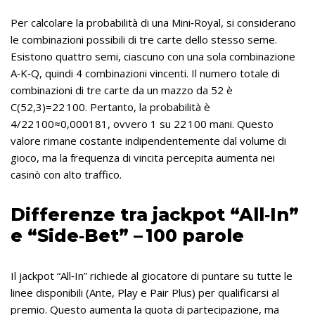
Per calcolare la probabilità di una Mini‑Royal, si considerano
le combinazioni possibili di tre carte dello stesso seme.
Esistono quattro semi, ciascuno con una sola combinazione
A‑K‑Q, quindi 4 combinazioni vincenti. Il numero totale di
combinazioni di tre carte da un mazzo da 52 è
C(52,3)=22 100. Pertanto, la probabilità è
4/22 100≈0,000181, ovvero 1 su 22 100 mani. Questo
valore rimane costante indipendentemente dal volume di
gioco, ma la frequenza di vincita percepita aumenta nei
casinò con alto traffico.
Differenze tra jackpot “All‑In”
e “Side‑Bet” – 100 parole
Il jackpot “All‑In” richiede al giocatore di puntare su tutte le
linee disponibili (Ante, Play e Pair Plus) per qualificarsi al
premio. Questo aumenta la quota di partecipazione, ma