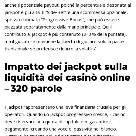
anche il potenziale payout, poiché la percentuale destinata al
jackpot è più alta. Il “Side‑Bet” è una scommessa opzionale,
spesso chiamata “Progressive Bonus”, che può essere
piazzata separatamente dalla mano principale. Qui il
contributo al jackpot è più contenuto (2–3 % della puntata),
ma il giocatore mantiene la libertà di giocare solo la parte
tradizionale se preferisce ridurre la volatilità.
Impatto dei jackpot sulla
liquidità dei casinò online
– 320 parole
I jackpot rappresentano una leva finanziaria cruciale per gli
operatori. Quando un jackpot progressivo cresce, il casinò
deve riservare una quota di capitale per garantire il
pagamento, creando una voce di passività nel bilancio.