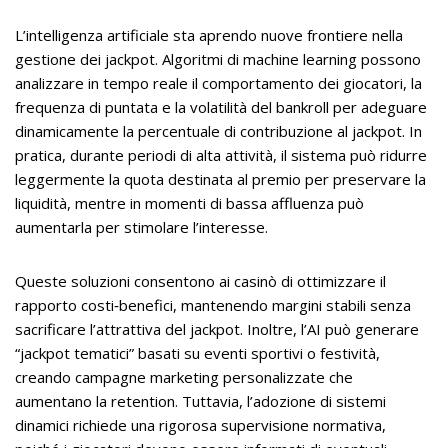
L’intelligenza artificiale sta aprendo nuove frontiere nella
gestione dei jackpot. Algoritmi di machine learning possono
analizzare in tempo reale il comportamento dei giocatori, la
frequenza di puntata e la volatilità del bankroll per adeguare
dinamicamente la percentuale di contribuzione al jackpot. In
pratica, durante periodi di alta attività, il sistema può ridurre
leggermente la quota destinata al premio per preservare la
liquidità, mentre in momenti di bassa affluenza può
aumentarla per stimolare l’interesse.
Queste soluzioni consentono ai casinò di ottimizzare il
rapporto costi‑benefici, mantenendo margini stabili senza
sacrificare l’attrattiva del jackpot. Inoltre, l’AI può generare
“jackpot tematici” basati su eventi sportivi o festività,
creando campagne marketing personalizzate che
aumentano la retention. Tuttavia, l’adozione di sistemi
dinamici richiede una rigorosa supervisione normativa,