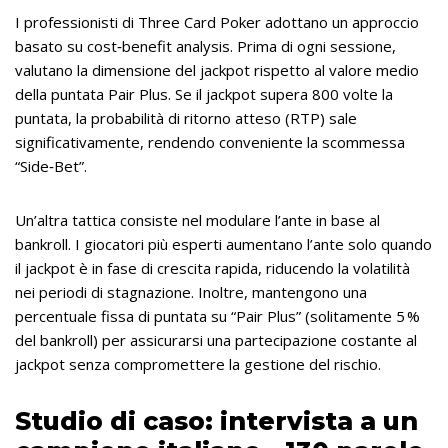
I professionisti di Three Card Poker adottano un approccio
basato su cost‑benefit analysis. Prima di ogni sessione,
valutano la dimensione del jackpot rispetto al valore medio
della puntata Pair Plus. Se il jackpot supera 800 volte la
puntata, la probabilità di ritorno atteso (RTP) sale
significativamente, rendendo conveniente la scommessa
“Side‑Bet”.
Un’altra tattica consiste nel modulare l’ante in base al
bankroll. I giocatori più esperti aumentano l’ante solo quando
il jackpot è in fase di crescita rapida, riducendo la volatilità
nei periodi di stagnazione. Inoltre, mantengono una
percentuale fissa di puntata su “Pair Plus” (solitamente 5 %
del bankroll) per assicurarsi una partecipazione costante al
jackpot senza compromettere la gestione del rischio.
Studio di caso: intervista a un