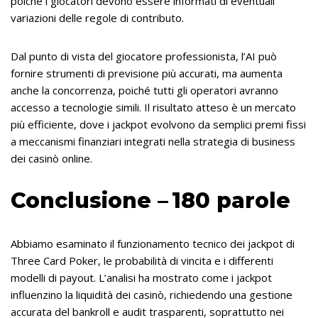
poiché i giocatori devono essere informati di eventuali
variazioni delle regole di contributo.
Dal punto di vista del giocatore professionista, l’AI può
fornire strumenti di previsione più accurati, ma aumenta
anche la concorrenza, poiché tutti gli operatori avranno
accesso a tecnologie simili. Il risultato atteso è un mercato
più efficiente, dove i jackpot evolvono da semplici premi fissi
a meccanismi finanziari integrati nella strategia di business
dei casinò online.
Conclusione – 180 parole
Abbiamo esaminato il funzionamento tecnico dei jackpot di
Three Card Poker, le probabilità di vincita e i differenti
modelli di payout. L’analisi ha mostrato come i jackpot
influenzino la liquidità dei casinò, richiedendo una gestione
accurata del bankroll e audit trasparenti, soprattutto nei