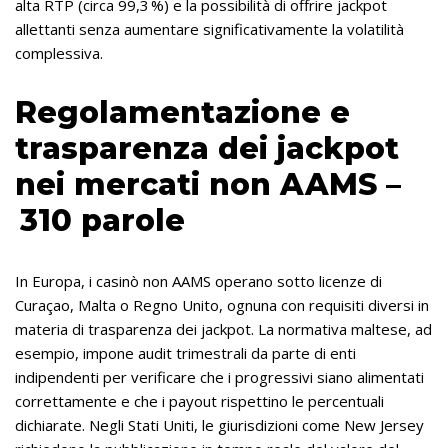
alta RTP (circa 99,3 %) e la possibilità di offrire jackpot
allettanti senza aumentare significativamente la volatilità
complessiva.
Regolamentazione e
trasparenza dei jackpot
nei mercati non AAMS –
310 parole
In Europa, i casinò non AAMS operano sotto licenze di
Curaçao, Malta o Regno Unito, ognuna con requisiti diversi in
materia di trasparenza dei jackpot. La normativa maltese, ad
esempio, impone audit trimestrali da parte di enti
indipendenti per verificare che i progressivi siano alimentati
correttamente e che i payout rispettino le percentuali
dichiarate. Negli Stati Uniti, le giurisdizioni come New Jersey