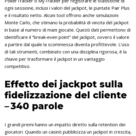
PokerTracker o MyTracker per registrare le statistiche di
ogni sessione, inclusi i valori del jackpot, le puntate Pair Plus
e il risultato netto. Alcuni tool offrono anche simulazioni
Monte Carlo, che stimano la probabilità di vincita del jackpot
in base al numero di mani giocate. Questi dati permettono di
identificare il “break‑even point” del jackpot, ovvero il valore
a partire dal quale la scommessa diventa profittevole. L’uso
di tali strumenti, combinato con una disciplina rigorosa, è la
chiave per trasformare il jackpot in un vantaggio
competitivo.
Effetto dei jackpot sulla
fidelizzazione del cliente
– 340 parole
I grandi premi hanno un impatto diretto sulla retention dei
giocatori. Quando un casinò pubblicizza un jackpot in crescita,