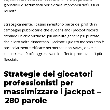
giornalieri o settimanali per evitare improvvisi deflussi di
liquidità.
Strategicamente, i casinò investono parte dei profitti in
campagne pubblicitarie che evidenziano i jackpot record,
creando un ciclo virtuoso: più visibilità genera più puntate,
che a loro volta alimentano il jackpot. Questo meccanismo è
particolarmente efficace nei mercati non AAMS, dove la
concorrenza è più aggressiva e le offerte promozionali più
flessibili.
Strategie dei giocatori
professionisti per
massimizzare i jackpot –
280 parole