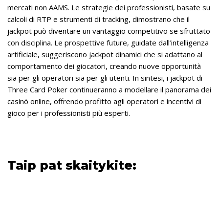
mercati non AAMS. Le strategie dei professionisti, basate su
calcoli di RTP e strumenti di tracking, dimostrano che il
jackpot può diventare un vantaggio competitivo se sfruttato
con disciplina. Le prospettive future, guidate dall’intelligenza
artificiale, suggeriscono jackpot dinamici che si adattano al
comportamento dei giocatori, creando nuove opportunità
sia per gli operatori sia per gli utenti. In sintesi, i jackpot di
Three Card Poker continueranno a modellare il panorama dei
casinò online, offrendo profitto agli operatori e incentivi di
gioco per i professionisti più esperti.
Taip pat skaitykite: